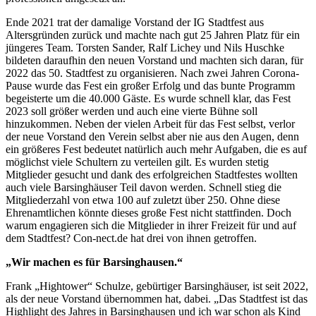
Ende 2021 trat der damalige Vorstand der IG Stadtfest aus
Altersgründen zurück und machte nach gut 25 Jahren Platz für ein
jüngeres Team. Torsten Sander, Ralf Lichey und Nils Huschke
bildeten daraufhin den neuen Vorstand und machten sich daran, für
2022 das 50. Stadtfest zu organisieren. Nach zwei Jahren Corona-
Pause wurde das Fest ein großer Erfolg und das bunte Programm
begeisterte um die 40.000 Gäste. Es wurde schnell klar, das Fest
2023 soll größer werden und auch eine vierte Bühne soll
hinzukommen. Neben der vielen Arbeit für das Fest selbst, verlor
der neue Vorstand den Verein selbst aber nie aus den Augen, denn
ein größeres Fest bedeutet natürlich auch mehr Aufgaben, die es auf
möglichst viele Schultern zu verteilen gilt. Es wurden stetig
Mitglieder gesucht und dank des erfolgreichen Stadtfestes wollten
auch viele Barsinghäuser Teil davon werden. Schnell stieg die
Mitgliederzahl von etwa 100 auf zuletzt über 250. Ohne diese
Ehrenamtlichen könnte dieses große Fest nicht stattfinden. Doch
warum engagieren sich die Mitglieder in ihrer Freizeit für und auf
dem Stadtfest? Con-nect.de hat drei von ihnen getroffen.
„Wir machen es für Barsinghausen.“
Frank „Hightower“ Schulze, gebürtiger Barsinghäuser, ist seit 2022,
als der neue Vorstand übernommen hat, dabei. „Das Stadtfest ist das
Highlight des Jahres in Barsinghausen und ich war schon als Kind