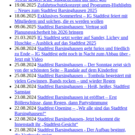
19.06.2025
Zufahrtsschutzkonzept und Programm-Highlights
– Neues zum Stadtfest Barsinghausen 2025
18.06.2025
Exklusives Sommerfest – IG Stadtfest feiert mit
Mitgliedern und solchen, die es werden wollen
09.06.2025
Stadtfest Barsinghausen: Vertrag soll
Planungssicherheit bis 2026 bringen
21.03.2025
IG Stadtfest setzt weiter auf Sander, Lichey und
Huschke – Ausblick auf das Stadtfest 2025
26.08.2024
Stadtfest Barsinghausen geht furios und friedlich
zu Ende – IG Stadtfest geht noch in Nacht zum Abbau über -
Jetzt mit Video
25.08.2024
Stadtfest Barsinghausen – Der Sonntag zeigt sich
von der schönsten Seite – Randale auf dem Kinderfest
25.08.2024
Stadtfest Barsinghausen – Tombola begeistert mit
vielen Gewinnen, Bands rocken – und wieder Regen
24.08.2024
Stadtfest Barsinghausen – Heiß, heißer, Stadtfest
Samstag
23.08.2024
Stadtfest Barsinghausen ist eröffnet – Erst
Böllerschüsse, dann Regen, dann Partystimmung
22.08.2024
Stadtfest Opening – „Wir alle sind das Stadtfest
Barsinghausen!“
22.08.2024
Stadtfest Barsinghausen- Jetzt bekommt die
Innenstadt ihr „Stadtfest-Gesicht“
21.08.2024
Stadtfest Barsinghausen - Der Aufbau beginnt,