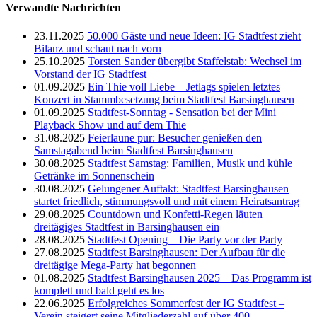
Verwandte Nachrichten
23.11.2025
50.000 Gäste und neue Ideen: IG Stadtfest zieht
Bilanz und schaut nach vorn
25.10.2025
Torsten Sander übergibt Staffelstab: Wechsel im
Vorstand der IG Stadtfest
01.09.2025
Ein Thie voll Liebe – Jetlags spielen letztes
Konzert in Stammbesetzung beim Stadtfest Barsinghausen
01.09.2025
Stadtfest-Sonntag - Sensation bei der Mini
Playback Show und auf dem Thie
31.08.2025
Feierlaune pur: Besucher genießen den
Samstagabend beim Stadtfest Barsinghausen
30.08.2025
Stadtfest Samstag: Familien, Musik und kühle
Getränke im Sonnenschein
30.08.2025
Gelungener Auftakt: Stadtfest Barsinghausen
startet friedlich, stimmungsvoll und mit einem Heiratsantrag
29.08.2025
Countdown und Konfetti-Regen läuten
dreitägiges Stadtfest in Barsinghausen ein
28.08.2025
Stadtfest Opening – Die Party vor der Party
27.08.2025
Stadtfest Barsinghausen: Der Aufbau für die
dreitägige Mega-Party hat begonnen
01.08.2025
Stadtfest Barsinghausen 2025 – Das Programm ist
komplett und bald geht es los
22.06.2025
Erfolgreiches Sommerfest der IG Stadtfest –
Verein steigert seine Mitgliederzahl auf über 400