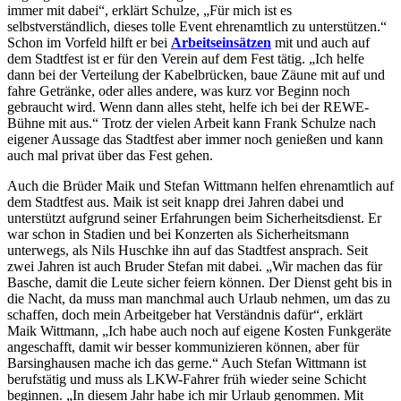
immer mit dabei“, erklärt Schulze, „Für mich ist es
selbstverständlich, dieses tolle Event ehrenamtlich zu unterstützen.“
Schon im Vorfeld hilft er bei
Arbeitseinsätzen
mit und auch auf
dem Stadtfest ist er für den Verein auf dem Fest tätig. „Ich helfe
dann bei der Verteilung der Kabelbrücken, baue Zäune mit auf und
fahre Getränke, oder alles andere, was kurz vor Beginn noch
gebraucht wird. Wenn dann alles steht, helfe ich bei der REWE-
Bühne mit aus.“ Trotz der vielen Arbeit kann Frank Schulze nach
eigener Aussage das Stadtfest aber immer noch genießen und kann
auch mal privat über das Fest gehen.
Auch die Brüder Maik und Stefan Wittmann helfen ehrenamtlich auf
dem Stadtfest aus. Maik ist seit knapp drei Jahren dabei und
unterstützt aufgrund seiner Erfahrungen beim Sicherheitsdienst. Er
war schon in Stadien und bei Konzerten als Sicherheitsmann
unterwegs, als Nils Huschke ihn auf das Stadtfest ansprach. Seit
zwei Jahren ist auch Bruder Stefan mit dabei. „Wir machen das für
Basche, damit die Leute sicher feiern können. Der Dienst geht bis in
die Nacht, da muss man manchmal auch Urlaub nehmen, um das zu
schaffen, doch mein Arbeitgeber hat Verständnis dafür“, erklärt
Maik Wittmann, „Ich habe auch noch auf eigene Kosten Funkgeräte
angeschafft, damit wir besser kommunizieren können, aber für
Barsinghausen mache ich das gerne.“ Auch Stefan Wittmann ist
berufstätig und muss als LKW-Fahrer früh wieder seine Schicht
beginnen. „In diesem Jahr habe ich mir Urlaub genommen. Mit