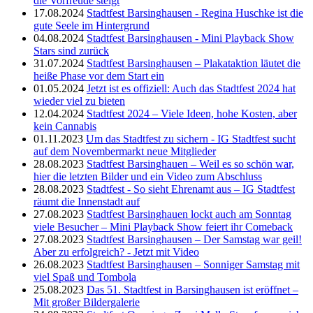
die Vorfreude steigt
17.08.2024
Stadtfest Barsinghausen - Regina Huschke ist die
gute Seele im Hintergrund
04.08.2024
Stadtfest Barsinghausen - Mini Playback Show
Stars sind zurück
31.07.2024
Stadtfest Barsinghausen – Plakataktion läutet die
heiße Phase vor dem Start ein
01.05.2024
Jetzt ist es offiziell: Auch das Stadtfest 2024 hat
wieder viel zu bieten
12.04.2024
Stadtfest 2024 – Viele Ideen, hohe Kosten, aber
kein Cannabis
01.11.2023
Um das Stadtfest zu sichern - IG Stadtfest sucht
auf dem Novembermarkt neue Mitglieder
28.08.2023
Stadtfest Barsinghauen – Weil es so schön war,
hier die letzten Bilder und ein Video zum Abschluss
28.08.2023
Stadtfest - So sieht Ehrenamt aus – IG Stadtfest
räumt die Innenstadt auf
27.08.2023
Stadtfest Barsinghauen lockt auch am Sonntag
viele Besucher – Mini Playback Show feiert ihr Comeback
27.08.2023
Stadtfest Barsinghausen – Der Samstag war geil!
Aber zu erfolgreich? - Jetzt mit Video
26.08.2023
Stadtfest Barsinghausen – Sonniger Samstag mit
viel Spaß und Tombola
25.08.2023
Das 51. Stadtfest in Barsinghausen ist eröffnet –
Mit großer Bildergalerie