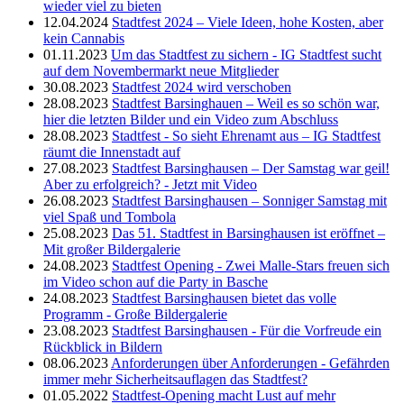
wieder viel zu bieten
12.04.2024
Stadtfest 2024 – Viele Ideen, hohe Kosten, aber
kein Cannabis
01.11.2023
Um das Stadtfest zu sichern - IG Stadtfest sucht
auf dem Novembermarkt neue Mitglieder
30.08.2023
Stadtfest 2024 wird verschoben
28.08.2023
Stadtfest Barsinghauen – Weil es so schön war,
hier die letzten Bilder und ein Video zum Abschluss
28.08.2023
Stadtfest - So sieht Ehrenamt aus – IG Stadtfest
räumt die Innenstadt auf
27.08.2023
Stadtfest Barsinghausen – Der Samstag war geil!
Aber zu erfolgreich? - Jetzt mit Video
26.08.2023
Stadtfest Barsinghausen – Sonniger Samstag mit
viel Spaß und Tombola
25.08.2023
Das 51. Stadtfest in Barsinghausen ist eröffnet –
Mit großer Bildergalerie
24.08.2023
Stadtfest Opening - Zwei Malle-Stars freuen sich
im Video schon auf die Party in Basche
24.08.2023
Stadtfest Barsinghausen bietet das volle
Programm - Große Bildergalerie
23.08.2023
Stadtfest Barsinghausen - Für die Vorfreude ein
Rückblick in Bildern
08.06.2023
Anforderungen über Anforderungen - Gefährden
immer mehr Sicherheitsauflagen das Stadtfest?
01.05.2022
Stadtfest-Opening macht Lust auf mehr