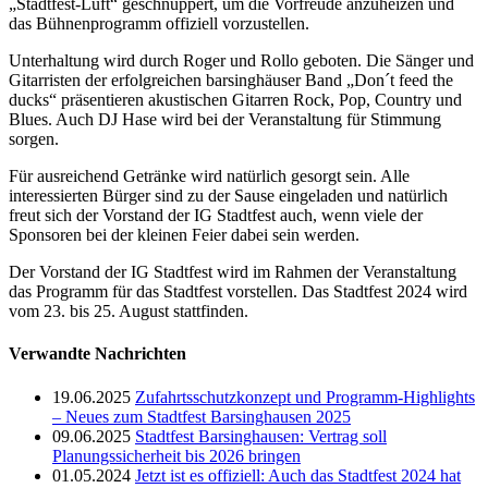
„Stadtfest-Luft“ geschnuppert, um die Vorfreude anzuheizen und
das Bühnenprogramm offiziell vorzustellen.
Unterhaltung wird durch Roger und Rollo geboten. Die Sänger und
Gitarristen der erfolgreichen barsinghäuser Band „Don´t feed the
ducks“ präsentieren akustischen Gitarren Rock, Pop, Country und
Blues. Auch DJ Hase wird bei der Veranstaltung für Stimmung
sorgen.
Für ausreichend Getränke wird natürlich gesorgt sein. Alle
interessierten Bürger sind zu der Sause eingeladen und natürlich
freut sich der Vorstand der IG Stadtfest auch, wenn viele der
Sponsoren bei der kleinen Feier dabei sein werden.
Der Vorstand der IG Stadtfest wird im Rahmen der Veranstaltung
das Programm für das Stadtfest vorstellen. Das Stadtfest 2024 wird
vom 23. bis 25. August stattfinden.
Verwandte Nachrichten
19.06.2025
Zufahrtsschutzkonzept und Programm-Highlights
– Neues zum Stadtfest Barsinghausen 2025
09.06.2025
Stadtfest Barsinghausen: Vertrag soll
Planungssicherheit bis 2026 bringen
01.05.2024
Jetzt ist es offiziell: Auch das Stadtfest 2024 hat