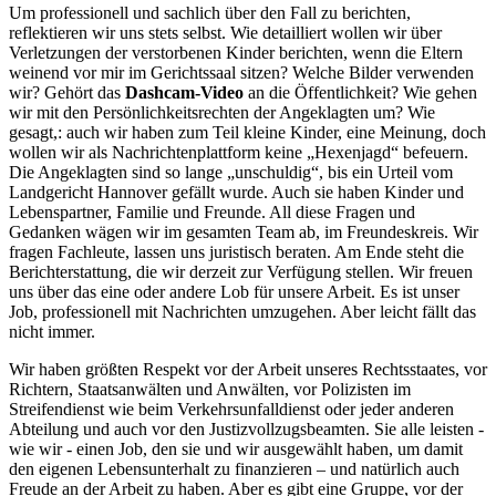
Um professionell und sachlich über den Fall zu berichten,
reflektieren wir uns stets selbst. Wie detailliert wollen wir über
Verletzungen der verstorbenen Kinder berichten, wenn die Eltern
weinend vor mir im Gerichtssaal sitzen? Welche Bilder verwenden
wir? Gehört das
Dashcam-Video
an die Öffentlichkeit? Wie gehen
wir mit den Persönlichkeitsrechten der Angeklagten um? Wie
gesagt,: auch wir haben zum Teil kleine Kinder, eine Meinung, doch
wollen wir als Nachrichtenplattform keine „Hexenjagd“ befeuern.
Die Angeklagten sind so lange „unschuldig“, bis ein Urteil vom
Landgericht Hannover gefällt wurde. Auch sie haben Kinder und
Lebenspartner, Familie und Freunde. All diese Fragen und
Gedanken wägen wir im gesamten Team ab, im Freundeskreis. Wir
fragen Fachleute, lassen uns juristisch beraten. Am Ende steht die
Berichterstattung, die wir derzeit zur Verfügung stellen. Wir freuen
uns über das eine oder andere Lob für unsere Arbeit. Es ist unser
Job, professionell mit Nachrichten umzugehen. Aber leicht fällt das
nicht immer.
Wir haben größten Respekt vor der Arbeit unseres Rechtsstaates, vor
Richtern, Staatsanwälten und Anwälten, vor Polizisten im
Streifendienst wie beim Verkehrsunfalldienst oder jeder anderen
Abteilung und auch vor den Justizvollzugsbeamten. Sie alle leisten -
wie wir - einen Job, den sie und wir ausgewählt haben, um damit
den eigenen Lebensunterhalt zu finanzieren – und natürlich auch
Freude an der Arbeit zu haben. Aber es gibt eine Gruppe, vor der