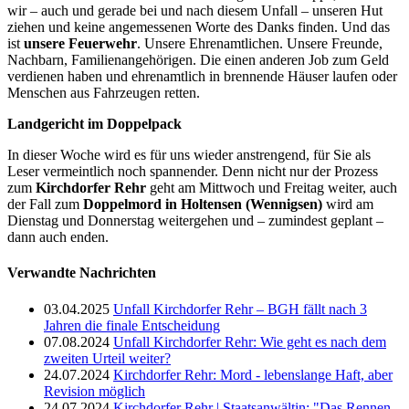
wir – auch und gerade bei und nach diesem Unfall – unseren Hut
ziehen und keine angemessenen Worte des Danks finden. Und das
ist
unsere Feuerwehr
. Unsere Ehrenamtlichen. Unsere Freunde,
Nachbarn, Familienangehörigen. Die einen anderen Job zum Geld
verdienen haben und ehrenamtlich in brennende Häuser laufen oder
Menschen aus Fahrzeugen retten.
Landgericht im Doppelpack
In dieser Woche wird es für uns wieder anstrengend, für Sie als
Leser vermeintlich noch spannender. Denn nicht nur der Prozess
zum
Kirchdorfer Rehr
geht am Mittwoch und Freitag weiter, auch
der Fall zum
Doppelmord in Holtensen (Wennigsen)
wird am
Dienstag und Donnerstag weitergehen und – zumindest geplant –
dann auch enden.
Verwandte Nachrichten
03.04.2025
Unfall Kirchdorfer Rehr – BGH fällt nach 3
Jahren die finale Entscheidung
07.08.2024
Unfall Kirchdorfer Rehr: Wie geht es nach dem
zweiten Urteil weiter?
24.07.2024
Kirchdorfer Rehr: Mord - lebenslange Haft, aber
Revision möglich
24.07.2024
Kirchdorfer Rehr | Staatsanwältin: "Das Rennen