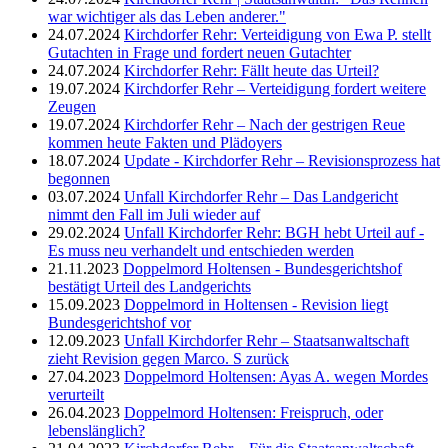
war wichtiger als das Leben anderer."
24.07.2024
Kirchdorfer Rehr: Verteidigung von Ewa P. stellt
Gutachten in Frage und fordert neuen Gutachter
24.07.2024
Kirchdorfer Rehr: Fällt heute das Urteil?
19.07.2024
Kirchdorfer Rehr – Verteidigung fordert weitere
Zeugen
19.07.2024
Kirchdorfer Rehr – Nach der gestrigen Reue
kommen heute Fakten und Plädoyers
18.07.2024
Update - Kirchdorfer Rehr – Revisionsprozess hat
begonnen
03.07.2024
Unfall Kirchdorfer Rehr – Das Landgericht
nimmt den Fall im Juli wieder auf
29.02.2024
Unfall Kirchdorfer Rehr: BGH hebt Urteil auf -
Es muss neu verhandelt und entschieden werden
21.11.2023
Doppelmord Holtensen - Bundesgerichtshof
bestätigt Urteil des Landgerichts
15.09.2023
Doppelmord in Holtensen - Revision liegt
Bundesgerichtshof vor
12.09.2023
Unfall Kirchdorfer Rehr – Staatsanwaltschaft
zieht Revision gegen Marco. S zurück
27.04.2023
Doppelmord Holtensen: Ayas A. wegen Mordes
verurteilt
26.04.2023
Doppelmord Holtensen: Freispruch, oder
lebenslänglich?