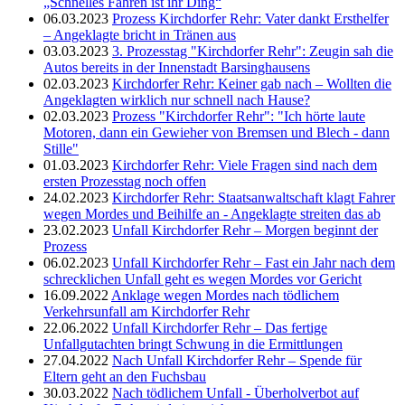
„Schnelles Fahren ist ihr Ding“
06.03.2023
Prozess Kirchdorfer Rehr: Vater dankt Ersthelfer
– Angeklagte bricht in Tränen aus
03.03.2023
3. Prozesstag "Kirchdorfer Rehr": Zeugin sah die
Autos bereits in der Innenstadt Barsinghausens
02.03.2023
Kirchdorfer Rehr: Keiner gab nach – Wollten die
Angeklagten wirklich nur schnell nach Hause?
02.03.2023
Prozess "Kirchdorfer Rehr": "Ich hörte laute
Motoren, dann ein Gewieher von Bremsen und Blech - dann
Stille"
01.03.2023
Kirchdorfer Rehr: Viele Fragen sind nach dem
ersten Prozesstag noch offen
24.02.2023
Kirchdorfer Rehr: Staatsanwaltschaft klagt Fahrer
wegen Mordes und Beihilfe an - Angeklagte streiten das ab
23.02.2023
Unfall Kirchdorfer Rehr – Morgen beginnt der
Prozess
06.02.2023
Unfall Kirchdorfer Rehr – Fast ein Jahr nach dem
schrecklichen Unfall geht es wegen Mordes vor Gericht
16.09.2022
Anklage wegen Mordes nach tödlichem
Verkehrsunfall am Kirchdorfer Rehr
22.06.2022
Unfall Kirchdorfer Rehr – Das fertige
Unfallgutachten bringt Schwung in die Ermittlungen
27.04.2022
Nach Unfall Kirchdorfer Rehr – Spende für
Eltern geht an den Fuchsbau
30.03.2022
Nach tödlichem Unfall - Überholverbot auf