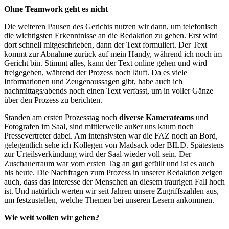
Ohne Teamwork geht es nicht
Die weiteren Pausen des Gerichts nutzen wir dann, um telefonisch
die wichtigsten Erkenntnisse an die Redaktion zu geben. Erst wird
dort schnell mitgeschrieben, dann der Text formuliert. Der Text
kommt zur Abnahme zurück auf mein Handy, während ich noch im
Gericht bin. Stimmt alles, kann der Text online gehen und wird
freigegeben, während der Prozess noch läuft. Da es viele
Informationen und Zeugenaussagen gibt, habe auch ich
nachmittags/abends noch einen Text verfasst, um in voller Gänze
über den Prozess zu berichten.
Standen am ersten Prozesstag noch
diverse Kamerateams
und
Fotografen im Saal, sind mittlerweile außer uns kaum noch
Pressevertreter dabei. Am intensivsten war die FAZ noch an Bord,
gelegentlich sehe ich Kollegen von Madsack oder BILD. Spätestens
zur Urteilsverkündung wird der Saal wieder voll sein. Der
Zuschauerraum war vom ersten Tag an gut gefüllt und ist es auch
bis heute. Die Nachfragen zum Prozess in unserer Redaktion zeigen
auch, dass das Interesse der Menschen an diesem traurigen Fall hoch
ist. Und natürlich werten wir seit Jahren unsere Zugriffszahlen aus,
um festzustellen, welche Themen bei unseren Lesern ankommen.
Wie weit wollen wir gehen?