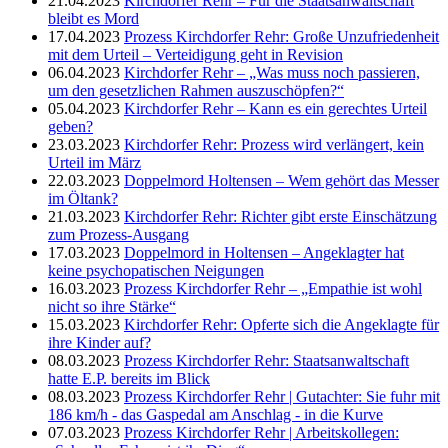
21.04.2023
Kirchdorfer Rehr – Für die Staatsanwaltschaft
bleibt es Mord
17.04.2023
Prozess Kirchdorfer Rehr: Große Unzufriedenheit
mit dem Urteil – Verteidigung geht in Revision
06.04.2023
Kirchdorfer Rehr – „Was muss noch passieren,
um den gesetzlichen Rahmen auszuschöpfen?“
05.04.2023
Kirchdorfer Rehr – Kann es ein gerechtes Urteil
geben?
23.03.2023
Kirchdorfer Rehr: Prozess wird verlängert, kein
Urteil im März
22.03.2023
Doppelmord Holtensen – Wem gehört das Messer
im Öltank?
21.03.2023
Kirchdorfer Rehr: Richter gibt erste Einschätzung
zum Prozess-Ausgang
17.03.2023
Doppelmord in Holtensen – Angeklagter hat
keine psychopatischen Neigungen
16.03.2023
Prozess Kirchdorfer Rehr – „Empathie ist wohl
nicht so ihre Stärke“
15.03.2023
Kirchdorfer Rehr: Opferte sich die Angeklagte für
ihre Kinder auf?
08.03.2023
Prozess Kirchdorfer Rehr: Staatsanwaltschaft
hatte E.P. bereits im Blick
08.03.2023
Prozess Kirchdorfer Rehr | Gutachter: Sie fuhr mit
186 km/h - das Gaspedal am Anschlag - in die Kurve
07.03.2023
Prozess Kirchdorfer Rehr | Arbeitskollegen: