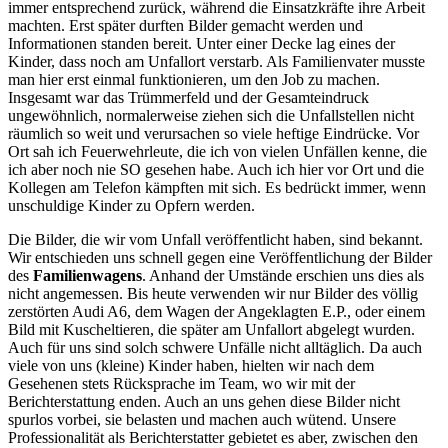
immer entsprechend zurück, während die Einsatzkräfte ihre Arbeit
machten. Erst später durften Bilder gemacht werden und
Informationen standen bereit. Unter einer Decke lag eines der
Kinder, dass noch am Unfallort verstarb. Als Familienvater musste
man hier erst einmal funktionieren, um den Job zu machen.
Insgesamt war das Trümmerfeld und der Gesamteindruck
ungewöhnlich, normalerweise ziehen sich die Unfallstellen nicht
räumlich so weit und verursachen so viele heftige Eindrücke. Vor
Ort sah ich Feuerwehrleute, die ich von vielen Unfällen kenne, die
ich aber noch nie SO gesehen habe. Auch ich hier vor Ort und die
Kollegen am Telefon kämpften mit sich. Es bedrückt immer, wenn
unschuldige Kinder zu Opfern werden.
Die Bilder, die wir vom Unfall veröffentlicht haben, sind bekannt.
Wir entschieden uns schnell gegen eine Veröffentlichung der Bilder
des
Familienwagens
. Anhand der Umstände erschien uns dies als
nicht angemessen. Bis heute verwenden wir nur Bilder des völlig
zerstörten Audi A6, dem Wagen der Angeklagten E.P., oder einem
Bild mit Kuscheltieren, die später am Unfallort abgelegt wurden.
Auch für uns sind solch schwere Unfälle nicht alltäglich. Da auch
viele von uns (kleine) Kinder haben, hielten wir nach dem
Gesehenen stets Rücksprache im Team, wo wir mit der
Berichterstattung enden. Auch an uns gehen diese Bilder nicht
spurlos vorbei, sie belasten und machen auch wütend. Unsere
Professionalität als Berichterstatter gebietet es aber, zwischen den