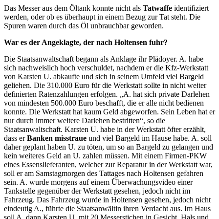
Das Messer aus dem Öltank konnte nicht als
Tatwaffe
identifiziert
werden, oder ob es überhaupt in einem Bezug zur Tat steht. Die
Spuren waren durch das Öl unbrauchbar geworden.
War es der Angeklagte, der nach Holtensen fuhr?
Die Staatsanwaltschaft begann als Anklage ihr Plädoyer. A. habe
sich nachweislich hoch verschuldet, nachdem er die Kfz-Werkstatt
von Karsten U. abkaufte und sich in seinem Umfeld viel Bargeld
geliehen. Die 310.000 Euro für die Werkstatt sollte in nicht weiter
definierten Ratenzahlungen erfolgen. „A. hat sich private Darlehen
von mindesten 500.000 Euro beschafft, die er alle nicht bedienen
konnte. Die Werkstatt hat kaum Geld abgeworfen. Sein Leben hat er
nur durch immer weitere Darlehen bestritten“, so die
Staatsanwaltschaft. Karsten U. habe in der Werkstatt öfter erzählt,
dass er
Banken misstraue
und viel Bargeld im Hause habe. A. soll
daher geplant haben U. zu töten, um so an Bargeld zu gelangen und
kein weiteres Geld an U. zahlen müssen. Mit einem Firmen-PKW
eines Essenslieferanten, welcher zur Reparatur in der Werkstatt war,
soll er am Samstagmorgen des Tattages nach Holtensen gefahren
sein. A. wurde morgens auf einem Überwachungsvideo einer
Tankstelle gegenüber der Werkstatt gesehen, jedoch nicht im
Fahrzeug. Das Fahrzeug wurde in Holtensen gesehen, jedoch nicht
eindeutig A., führte die Staatsanwältin ihren Verdacht aus. Im Haus
soll A. dann Karsten U. mit 20 Messerstichen in Gesicht, Hals und