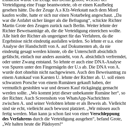
Verteidigung eine Frage beantwortete, ob er einen Kaufbeleg
gesehen hätte. Da der Zeuge A.s Kfz-Werkstatt nach dem Mord
kaufen wollte, hatte er sich nur einen Notarbeleg angeschaut. „Da
war die Anfahrt sicher länger als die Befragung“, schickte Richter
Martin Grote den Zeugen zurück nach Berlin. Weiter lehnte der
Richter Beweisanträge ab, die die Verteidigung einreichen wollte.
Alle hielt der Richter als ungeeignet für das Verfahren, da die
Ergebnisse nicht eindeutig ausfallen würden. So lehnte er u.a. eine
Analyse der Handschrift von A. auf Dokumenten ab, da nie
eindeutig gesagt werden könnte, ob die Unterschrift absichtlich
gefälscht, einfach nur anders aussieht, von A. absichtlich verfremdet,
oder unter Zwang entstand. So lehnte er auch eine DNA-Analyse
von Spuren unter den Fingernägeln der U.s ab. Die DNA von A.
wurde dort ohnehin nicht nachgewiesen. Auch den Beweisantrag zu
einem Autokauf von Karsten U. lehnte der Richter ab. U. soll einen
schwarzen Porsche von einem Rumänen gekauft haben, der
vermutlich gestohlen war und dessen Kauf rückgängig gemacht
werden sollte. „Wo kommt jetzt dieser unbekannte Rumäne her“, so
der Richter. Auch Screenshots von WhatsApp-Nachrichten
zwischen A. und seiner Verlobten lehnte er als Beweis ab. Vielleicht
sind sie echt, vielleicht auch bewusst platziert. „Wir müssen auch
fertig werden. Man kann ja schon fast von einer
Verschleppung
des Verfahrens
durch die Verteidigung ausgehen“, befand Grote,
„Wir halten heute die Plädoyers!“