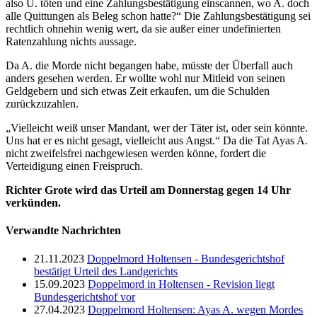
also U. töten und eine Zahlungsbestätigung einscannen, wo A. doch
alle Quittungen als Beleg schon hatte?“ Die Zahlungsbestätigung sei
rechtlich ohnehin wenig wert, da sie außer einer undefinierten
Ratenzahlung nichts aussage.
Da A. die Morde nicht begangen habe, müsste der Überfall auch
anders gesehen werden. Er wollte wohl nur Mitleid von seinen
Geldgebern und sich etwas Zeit erkaufen, um die Schulden
zurückzuzahlen.
„Vielleicht weiß unser Mandant, wer der Täter ist, oder sein könnte.
Uns hat er es nicht gesagt, vielleicht aus Angst.“ Da die Tat Ayas A.
nicht zweifelsfrei nachgewiesen werden könne, fordert die
Verteidigung einen Freispruch.
Richter Grote wird das Urteil am Donnerstag gegen 14 Uhr
verkünden.
Verwandte Nachrichten
21.11.2023
Doppelmord Holtensen - Bundesgerichtshof
bestätigt Urteil des Landgerichts
15.09.2023
Doppelmord in Holtensen - Revision liegt
Bundesgerichtshof vor
27.04.2023
Doppelmord Holtensen: Ayas A. wegen Mordes