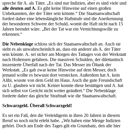
spreche für A. als Täter. „Es sind nur Indizien, aber es sind viele und
alle deuten auf A.
Es gibt keine Hinweise auf einen großen
Unbekannten, der der Täter sein könnte.“ Die Staatsanwaltschaft
fordert daher eine lebenslängliche Haftstrafe und die Anerkennung
der besonderen Schwere der Schuld, womit die Haft nicht nach 15
Jahren beendet wäre. „Bei der Tat war ein Vernichtungswille zu
erkennen.“
Die Nebenklage
schloss sich der Staatsanwaltschaft an. Auch sie
sieht es als unwahrscheinlich an, dass ein anderer als A. der Täter
sein könnte. A. sei sicher am Morgen des Tattages von der Werkstatt
nach Holtensen gefahren. Die massiven Schulden, der dilettantisch
inszenierte Überfall nach der Tat. Das Messer im Öltank der
Werkstatt. „Es gab zwar keine Hinweise auf dem Messer, doch
jemand wollte es bewusst dort verstecken. Außerdem hat A. kein
Alibi, wusste von dem Geld im Haus. Auch die gute Freundschaft
zu U. glauben wir nicht. Keiner konnte diese bestätigen und A. hat
sich selbst vor Gericht nicht weiter geäußert.“ Die Nebenklage
forderte daher das gleiche Strafmaß wie die Staatsanwaltschaft.
Schwarzgeld. Überall Schwarzgeld!
Es sei ein Fall, den die Verteidigerin in ihren 20 Jahren in diesem
Beruf so noch nicht erlebt habe. „Wir haben eine Menge Indizien
gehört. Doch am Ende des Tages gilt ein Grundsatz, den alle hier