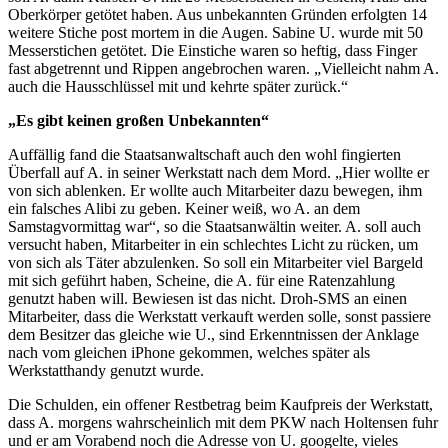
Oberkörper getötet haben. Aus unbekannten Gründen erfolgten 14
weitere Stiche post mortem in die Augen. Sabine U. wurde mit 50
Messerstichen getötet. Die Einstiche waren so heftig, dass Finger
fast abgetrennt und Rippen angebrochen waren. „Vielleicht nahm A.
auch die Hausschlüssel mit und kehrte später zurück.“
„Es gibt keinen großen Unbekannten“
Auffällig fand die Staatsanwaltschaft auch den wohl fingierten
Überfall auf A. in seiner Werkstatt nach dem Mord. „Hier wollte er
von sich ablenken. Er wollte auch Mitarbeiter dazu bewegen, ihm
ein falsches Alibi zu geben. Keiner weiß, wo A. an dem
Samstagvormittag war“, so die Staatsanwältin weiter. A. soll auch
versucht haben, Mitarbeiter in ein schlechtes Licht zu rücken, um
von sich als Täter abzulenken. So soll ein Mitarbeiter viel Bargeld
mit sich geführt haben, Scheine, die A. für eine Ratenzahlung
genutzt haben will. Bewiesen ist das nicht. Droh-SMS an einen
Mitarbeiter, dass die Werkstatt verkauft werden solle, sonst passiere
dem Besitzer das gleiche wie U., sind Erkenntnissen der Anklage
nach vom gleichen iPhone gekommen, welches später als
Werkstatthandy genutzt wurde.
Die Schulden, ein offener Restbetrag beim Kaufpreis der Werkstatt,
dass A. morgens wahrscheinlich mit dem PKW nach Holtensen fuhr
und er am Vorabend noch die Adresse von U. googelte, vieles