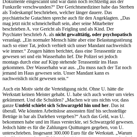
Dokumente eingescannt und war dann noch rechtzeitig aus der
Funkzelle verschwunden?“ Der Gerichtsmediziner habe das Sterben
als Todeskampf beschrieben, welcher länger dauere. Das
psychiatrische Gutachten spreche auch für den Angeklagten. „Das
mag jetzt nicht schmeichelhaft sein, aber seine Mitarbeiter
beschrieben A. vor Gericht als Feigling und als Kind. Der
Psychiater beschrieb A. als
nicht gewalttätig, oder psychopatisch
veranlagt. „Ein normaler Mensch hätte aber eine Belastungsstörung
nach so einer Tat, jedoch verhielt sich unser Mandant nachweislich
wie immer.“ Zeugen hätten berichtet, dass eine Terassentür zu
gewesen sei und ein Wasserhahn lief. Die Polizei sei jedoch
montags durch eine auf Kipp stehende Terassentür ins Haus
gekommen. Der Wasserhahn war aus. „Da muss nach der Tat noch
jemand im Haus gewesen sein. Unser Mandant kann es
nachweislich nicht gewesen sein.“
Auch ein Motiv sieht die Verteidigung nicht. Ohne U. hätte die
Werkstatt keinen Meister gehabt. U. habe sich auch weiter um vieles
gekümmert. Und die Schulden? „Machen wir uns nichts vor, dass
ganze
Umfeld schiebt sich Schwarzgeld hin und her
. Das ist
überall. Wie könnten Arbeitslose ansonsten fünf bis sechsstellige
Beträge in bar als Darlehen vergeben?“ Auch das Geld, was U.
bekommen habe und im Haus versteckte, sei Schwarzgeld gewesen.
Jedoch hätte es für die Zahlungen Quittungen gegeben, von U.
unterschrieben. Insgesamt 300.000 Euro für die Werkstatt. „Warum