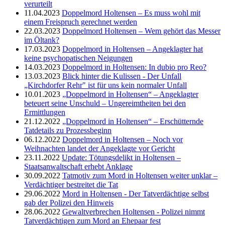
verurteilt
11.04.2023
Doppelmord Holtensen – Es muss wohl mit
einem Freispruch gerechnet werden
22.03.2023
Doppelmord Holtensen – Wem gehört das Messer
im Öltank?
17.03.2023
Doppelmord in Holtensen – Angeklagter hat
keine psychopatischen Neigungen
14.03.2023
Doppelmord in Holtensen: In dubio pro Reo?
13.03.2023
Blick hinter die Kulissen - Der Unfall
„Kirchdorfer Rehr" ist für uns kein normaler Unfall
10.01.2023
„Doppelmord in Holtensen“ – Angeklagter
beteuert seine Unschuld – Ungereimtheiten bei den
Ermittlungen
21.12.2022
„Doppelmord in Holtensen“ – Erschütternde
Tatdetails zu Prozessbeginn
06.12.2022
Doppelmord in Holtensen – Noch vor
Weihnachten landet der Angeklagte vor Gericht
23.11.2022
Update: Tötungsdelikt in Holtensen –
Staatsanwaltschaft erhebt Anklage
30.09.2022
Tatmotiv zum Mord in Holtensen weiter unklar –
Verdächtiger bestreitet die Tat
29.06.2022
Mord in Holtensen - Der Tatverdächtige selbst
gab der Polizei den Hinweis
28.06.2022
Gewaltverbrechen Holtensen - Polizei nimmt
Tatverdächtigen zum Mord an Ehepaar fest