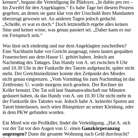
kennen“, begann die Verteidigung ihr Plädoyer, „In dubio pro reo –
Im Zweifel für den Angeklagten.“ Es habe Tage bei diesem Prozess
gegeben, an denen sie ganz klar von der Unschuld ihres Mandanten
überzeugt gewesen sei. An anderen Tagen jedoch gedacht:
„Scheiße, er war es doch.“ Doch letztendlich ergebe alles keinen
Sinn und keiner wisse, was genau passiert sei. „Daher kann es nur
ein Freispruch sein.“
Was lässt sich eindeutig und nur dem Angeklagten zuschreiben?
Eine Nachbarin habe vor Gericht ausgesagt, einen lauten gequälten
Frauenschrei aus dem Hause U. gehört haben. Jedoch am
Nachmittag des Tattages. Das Handy von A. sei zwischen 8 Uhr
und 10.30 Uhr in der Funkzelle des Tatorts aufgetaucht, später nicht
mehr. Der Gerichtsmediziner konnte den Zeitpunkt des Mordes
nicht genau eingrenzen. „Vom Vormittag bis zum Nachmittag ist das
Zeitfenster. U. wurde morgens noch gesehen. Der Rechner im
Keller benutzt. Die Tat soll laut Staatsanwaltschaft nur Minuten
gedauert haben, da das Handy von A. um 10.30 Uhr nicht mehr in
der Funkzelle des Tatortes war. Jedoch habe A. keinerlei Spuren am
Tatort hinterlassen, noch seien Blutspritzer an seiner Kleidung, oder
in dem PKW gefunden worden.
Ein Mord wie ein Profikiller, findet die Verteidigung. „Hat A. sich
vor der Tat vor den Augen von U. einen
Ganzkörperanzug
angezogen?
Dann die gesamte Wohnung nach Geld durchsucht?