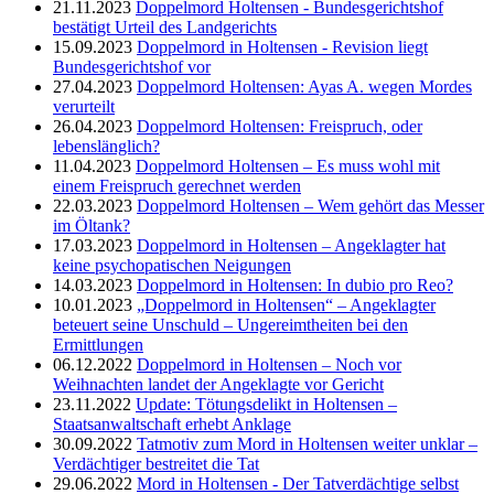
21.11.2023
Doppelmord Holtensen - Bundesgerichtshof
bestätigt Urteil des Landgerichts
15.09.2023
Doppelmord in Holtensen - Revision liegt
Bundesgerichtshof vor
27.04.2023
Doppelmord Holtensen: Ayas A. wegen Mordes
verurteilt
26.04.2023
Doppelmord Holtensen: Freispruch, oder
lebenslänglich?
11.04.2023
Doppelmord Holtensen – Es muss wohl mit
einem Freispruch gerechnet werden
22.03.2023
Doppelmord Holtensen – Wem gehört das Messer
im Öltank?
17.03.2023
Doppelmord in Holtensen – Angeklagter hat
keine psychopatischen Neigungen
14.03.2023
Doppelmord in Holtensen: In dubio pro Reo?
10.01.2023
„Doppelmord in Holtensen“ – Angeklagter
beteuert seine Unschuld – Ungereimtheiten bei den
Ermittlungen
06.12.2022
Doppelmord in Holtensen – Noch vor
Weihnachten landet der Angeklagte vor Gericht
23.11.2022
Update: Tötungsdelikt in Holtensen –
Staatsanwaltschaft erhebt Anklage
30.09.2022
Tatmotiv zum Mord in Holtensen weiter unklar –
Verdächtiger bestreitet die Tat
29.06.2022
Mord in Holtensen - Der Tatverdächtige selbst