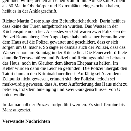
gefunden wurde, deuten auf einen Kampf hin. Auf sie soll A. mehr
als 50 Mal in Oberkörper und Extremitäten eingestochen haben,
heißt es in der Anklageschrift.
Richter Martin Grote ging den Befundbericht durch. Darin heißt es,
dass keine der Türen aufgebrochen wurden. Das Wasser in der
Küchenspüle noch lief. Als erstes vor Ort waren zwei Polizisten der
Polizei Ronnenberg. Der Angeklagte habe mit seiner Freundin vor
dem Haus auf die Polizei gewartet und geschildert, dass er sich
sorgen um U. mache. So sagte er damals auch der Polizei, dass das
Wasser schon am Sonntag in der Küche lief. Die Feuerwehr öffnete
dann die Terrassentüren und Polizei und Rettungssanitäter betraten
das Haus, noch im Glauben dem älteren Ehepaar zu helfen. Im
Keller wurden dann die Leichen gefunden. Die Polizei übergab den
Tatort dann an den Kriminaldauerdienst. Auffällig sei A. zu dem
Zeitpunkt nicht gewesen, erinnert sich der Polizist, jedoch sei
merkwürdig gewesen, dass A. trotz Aufforderung das Haus nicht zu
betreten, trotzdem hineinging und zwei Garagenschlüssel von U.
holen wollte.
Im Januar soll der Prozess fortgeführt werden. Es sind Termine bis
März angesetzt.
Verwandte Nachrichten