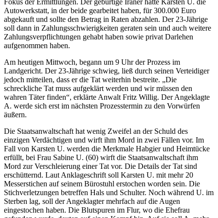
Fokus der Ermittlungen. Der gebürtige Iraner hatte Karsten U. die
Autowerkstatt, in der beide gearbeitet haben, für 300.000 Euro
abgekauft und sollte den Betrag in Raten abzahlen. Der 23-Jährige
soll dann in Zahlungsschwierigkeiten geraten sein und auch weitere
Zahlungsverpflichtungen gehabt haben sowie privat Darlehen
aufgenommen haben.
Am heutigen Mittwoch, begann um 9 Uhr der Prozess im
Landgericht. Der 23-Jährige schwieg, ließ durch seinen Verteidiger
jedoch mitteilen, dass er die Tat weiterhin bestreite. „Die
schreckliche Tat muss aufgeklärt werden und wir müssen den
wahren Täter finden“, erklärte Anwalt Fritz Willig. Der Angeklagte
A. werde sich erst im nächsten Prozesstermin zu den Vorwürfen
äußern.
Die Staatsanwaltschaft hat wenig Zweifel an der Schuld des
einzigen Verdächtigen und wirft ihm Mord in zwei Fällen vor. Im
Fall von Karsten U. werden die Merkmale Habgier und Heimtücke
erfüllt, bei Frau Sabine U. (60) wirft die Staatsanwaltschaft ihm
Mord zur Verschleierung einer Tat vor. Die Details der Tat sind
erschütternd. Laut Anklageschrift soll Karsten U. mit mehr 20
Messerstichen auf seinem Bürostuhl erstochen worden sein. Die
Stichverletzungen betreffen Hals und Schulter. Noch während U. im
Sterben lag, soll der Angeklagter mehrfach auf die Augen
eingestochen haben. Die Blutspuren im Flur, wo die Ehefrau