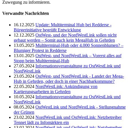
Zuwegung zu informieren.
Verwandte Nachrichten
16.12.2025
Update: Multiterminal Hub bei Redderse -
Bürgerinitiative begrüßt Entwicklung
12.12.2025
OstWest- und der NordWestLink sollen nicht
gebaut werden – Somit auch kein MegaHub in Gehrden
13.05.2025
Multiterminal-Hub oder 4.000 Sonnenblumen? –
Blumiger Protest in Redderse
13.01.2025
OstWest- und NordWestLink – Vorerst alles auf
Stopp beim Multiterminal-Hub
27.05.2024
Informationsveranstaltung zu OstWestLink und
NordWestLink
23.05.2024
OstWest- und NordWestLink - Landet der Mega-
Hub in Gehrden, oder doch in einer Nachbarkommune?
22.05.2024
NordWestLink: Ankündigung von
Kartierungsarbeiten in Gehrden
10.05.2024
Informationsveranstaltung zu OstWestLink und
NordWestLink
08.05.2024
OstWestLink und NordWestLink - Stellungnahme
der Grünen
23.02.2024
NordWestLink und OstWestLink: Netzbetreiber
Tennet lädt zu Infomärkten ein
13.02.2024
NordWestLink und OstWestLink: Netzbetreiber