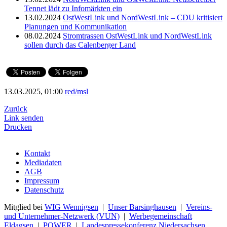
Tennet lädt zu Infomärkten ein
13.02.2024
OstWestLink und NordWestLink – CDU kritisiert
Planungen und Kommunikation
08.02.2024
Stromtrassen OstWestLink und NordWestLink
sollen durch das Calenberger Land
13.03.2025, 01:00
red/msl
Zurück
Link senden
Drucken
Kontakt
Mediadaten
AGB
Impressum
Datenschutz
Mitglied bei
WIG Wennigsen
|
Unser Barsinghausen
|
Vereins-
und Unternehmer-Netzwerk (VUN)
|
Werbegemeinschaft
Eldagsen
|
POWER
|
Landespressekonferenz Niedersachsen