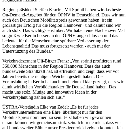
Regionspräsident Steffen Krach: „Mit Sprinti haben wir das beste
On-Demand-Angebot für den ÖPNV in Deutschland. Dass wir nun
auch den Deutschen Mobilitätspreis gewonnen haben, ist ein
großartiger Erfolg für die Region Hannover - und darauf sind wir
auch stolz. Das wichtigste ist aber: Wir haben eine Fläche zwei Mal
so groß wie Berlin besser an den ÖPNV angeschlossen und das
bedeutet für die Menschen eine spürbare Verbesserung der
Lebensqualität! Das muss fortgesetzt werden - auch mit der
Unterstützung des Bundes.“
Verkehrsdezernent Ulf-Birger Franz: „Von sprinti profitieren rund
360.000 Menschen in der Region Hannover. Dass das auch
bundesweite Strahlkraft hat, ist erfreulich und zeigt, dass wir vor
Jahren bereits die richtigen Weichen gestellt haben. Die
Veranstaltung in Berlin hat auch noch einmal klar gezeigt, dass wir
damit wirklichen Vorbildcharakter für Deutschland haben. Das
macht uns stolz. Mutige und innovative Ideen in der
Verkehrsplanung zahlen sich aus.“
ÜSTRA-Vorständin Elke van Zadel: „Es ist für jedes
Verkehrsunternehmen eine Ehre, überhaupt nur für den
Mobilitätspreis nominiert zu sein. Jetzt haben wir gewonnen –
darauf können wir gemeinsam stolz sein. Ich freue mich, dass wir
auf bundesweiter Bühne unser Prestigeprojekt zeigen konnten. Ich