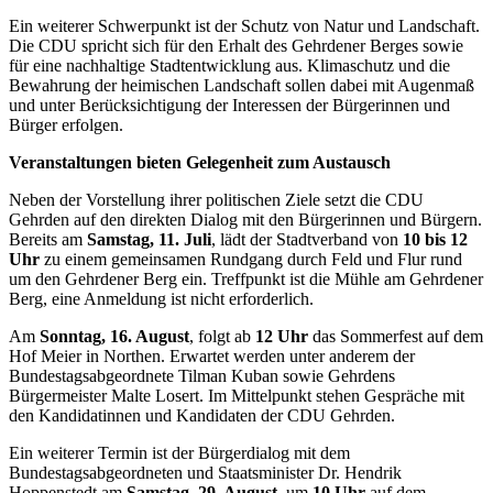
Ein weiterer Schwerpunkt ist der Schutz von Natur und Landschaft.
Die CDU spricht sich für den Erhalt des Gehrdener Berges sowie
für eine nachhaltige Stadtentwicklung aus. Klimaschutz und die
Bewahrung der heimischen Landschaft sollen dabei mit Augenmaß
und unter Berücksichtigung der Interessen der Bürgerinnen und
Bürger erfolgen.
Veranstaltungen bieten Gelegenheit zum Austausch
Neben der Vorstellung ihrer politischen Ziele setzt die CDU
Gehrden auf den direkten Dialog mit den Bürgerinnen und Bürgern.
Bereits am
Samstag, 11. Juli
, lädt der Stadtverband von
10 bis 12
Uhr
zu einem gemeinsamen Rundgang durch Feld und Flur rund
um den Gehrdener Berg ein. Treffpunkt ist die Mühle am Gehrdener
Berg, eine Anmeldung ist nicht erforderlich.
Am
Sonntag, 16. August
, folgt ab
12 Uhr
das Sommerfest auf dem
Hof Meier in Northen. Erwartet werden unter anderem der
Bundestagsabgeordnete Tilman Kuban sowie Gehrdens
Bürgermeister Malte Losert. Im Mittelpunkt stehen Gespräche mit
den Kandidatinnen und Kandidaten der CDU Gehrden.
Ein weiterer Termin ist der Bürgerdialog mit dem
Bundestagsabgeordneten und Staatsminister Dr. Hendrik
Hoppenstedt am
Samstag, 29. August
, um
10 Uhr
auf dem