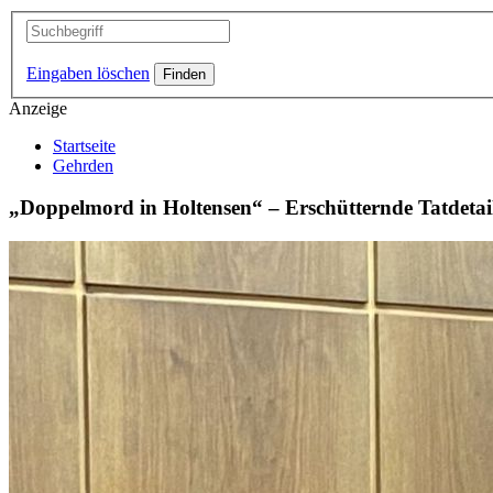
Eingaben löschen
Anzeige
Startseite
Gehrden
„Doppelmord in Holtensen“ – Erschütternde Tatdetai