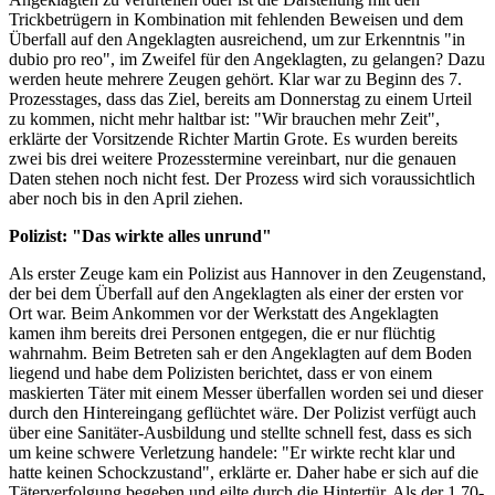
Trickbetrügern in Kombination mit fehlenden Beweisen und dem
Überfall auf den Angeklagten ausreichend, um zur Erkenntnis "in
dubio pro reo", im Zweifel für den Angeklagten, zu gelangen? Dazu
werden heute mehrere Zeugen gehört. Klar war zu Beginn des 7.
Prozesstages, dass das Ziel, bereits am Donnerstag zu einem Urteil
zu kommen, nicht mehr haltbar ist: "Wir brauchen mehr Zeit",
erklärte der Vorsitzende Richter Martin Grote. Es wurden bereits
zwei bis drei weitere Prozesstermine vereinbart, nur die genauen
Daten stehen noch nicht fest. Der Prozess wird sich voraussichtlich
aber noch bis in den April ziehen.
Polizist: "Das wirkte alles unrund"
Als erster Zeuge kam ein Polizist aus Hannover in den Zeugenstand,
der bei dem Überfall auf den Angeklagten als einer der ersten vor
Ort war. Beim Ankommen vor der Werkstatt des Angeklagten
kamen ihm bereits drei Personen entgegen, die er nur flüchtig
wahrnahm. Beim Betreten sah er den Angeklagten auf dem Boden
liegend und habe dem Polizisten berichtet, dass er von einem
maskierten Täter mit einem Messer überfallen worden sei und dieser
durch den Hintereingang geflüchtet wäre. Der Polizist verfügt auch
über eine Sanitäter-Ausbildung und stellte schnell fest, dass es sich
um keine schwere Verletzung handele: "Er wirkte recht klar und
hatte keinen Schockzustand", erklärte er. Daher habe er sich auf die
Täterverfolgung begeben und eilte durch die Hintertür. Als der 1,70-