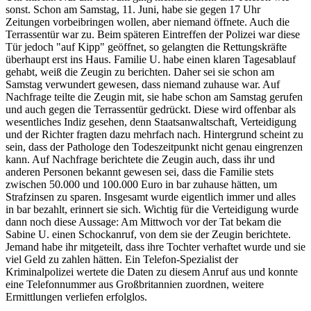
sonst. Schon am Samstag, 11. Juni, habe sie gegen 17 Uhr
Zeitungen vorbeibringen wollen, aber niemand öffnete. Auch die
Terrassentür war zu. Beim späteren Eintreffen der Polizei war diese
Tür jedoch "auf Kipp" geöffnet, so gelangten die Rettungskräfte
überhaupt erst ins Haus. Familie U. habe einen klaren Tagesablauf
gehabt, weiß die Zeugin zu berichten. Daher sei sie schon am
Samstag verwundert gewesen, dass niemand zuhause war. Auf
Nachfrage teilte die Zeugin mit, sie habe schon am Samstag gerufen
und auch gegen die Terrassentür gedrückt. Diese wird offenbar als
wesentliches Indiz gesehen, denn Staatsanwaltschaft, Verteidigung
und der Richter fragten dazu mehrfach nach. Hintergrund scheint zu
sein, dass der Pathologe den Todeszeitpunkt nicht genau eingrenzen
kann. Auf Nachfrage berichtete die Zeugin auch, dass ihr und
anderen Personen bekannt gewesen sei, dass die Familie stets
zwischen 50.000 und 100.000 Euro in bar zuhause hätten, um
Strafzinsen zu sparen. Insgesamt wurde eigentlich immer und alles
in bar bezahlt, erinnert sie sich. Wichtig für die Verteidigung wurde
dann noch diese Aussage: Am Mittwoch vor der Tat bekam die
Sabine U. einen Schockanruf, von dem sie der Zeugin berichtete.
Jemand habe ihr mitgeteilt, dass ihre Tochter verhaftet wurde und sie
viel Geld zu zahlen hätten. Ein Telefon-Spezialist der
Kriminalpolizei wertete die Daten zu diesem Anruf aus und konnte
eine Telefonnummer aus Großbritannien zuordnen, weitere
Ermittlungen verliefen erfolglos.