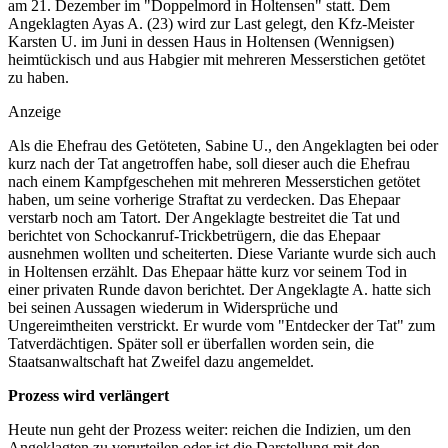
am 21. Dezember im "Doppelmord in Holtensen" statt. Dem
Angeklagten Ayas A. (23) wird zur Last gelegt, den Kfz-Meister
Karsten U. im Juni in dessen Haus in Holtensen (Wennigsen)
heimtückisch und aus Habgier mit mehreren Messerstichen getötet
zu haben.
Anzeige
Als die Ehefrau des Getöteten, Sabine U., den Angeklagten bei oder
kurz nach der Tat angetroffen habe, soll dieser auch die Ehefrau
nach einem Kampfgeschehen mit mehreren Messerstichen getötet
haben, um seine vorherige Straftat zu verdecken. Das Ehepaar
verstarb noch am Tatort. Der Angeklagte bestreitet die Tat und
berichtet von Schockanruf-Trickbetrügern, die das Ehepaar
ausnehmen wollten und scheiterten. Diese Variante wurde sich auch
in Holtensen erzählt. Das Ehepaar hätte kurz vor seinem Tod in
einer privaten Runde davon berichtet. Der Angeklagte A. hatte sich
bei seinen Aussagen wiederum in Widersprüche und
Ungereimtheiten verstrickt. Er wurde vom "Entdecker der Tat" zum
Tatverdächtigen. Später soll er überfallen worden sein, die
Staatsanwaltschaft hat Zweifel dazu angemeldet.
Prozess wird verlängert
Heute nun geht der Prozess weiter: reichen die Indizien, um den
Angeklagten zu verurteilen oder ist die Darstellung mit den