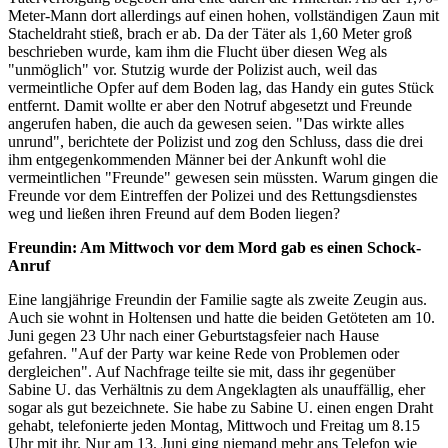
Meter-Mann dort allerdings auf einen hohen, vollständigen Zaun mit
Stacheldraht stieß, brach er ab. Da der Täter als 1,60 Meter groß
beschrieben wurde, kam ihm die Flucht über diesen Weg als
"unmöglich" vor. Stutzig wurde der Polizist auch, weil das
vermeintliche Opfer auf dem Boden lag, das Handy ein gutes Stück
entfernt. Damit wollte er aber den Notruf abgesetzt und Freunde
angerufen haben, die auch da gewesen seien. "Das wirkte alles
unrund", berichtete der Polizist und zog den Schluss, dass die drei
ihm entgegenkommenden Männer bei der Ankunft wohl die
vermeintlichen "Freunde" gewesen sein müssten. Warum gingen die
Freunde vor dem Eintreffen der Polizei und des Rettungsdienstes
weg und ließen ihren Freund auf dem Boden liegen?
Freundin: Am Mittwoch vor dem Mord gab es einen Schock-
Anruf
Eine langjährige Freundin der Familie sagte als zweite Zeugin aus.
Auch sie wohnt in Holtensen und hatte die beiden Getöteten am 10.
Juni gegen 23 Uhr nach einer Geburtstagsfeier nach Hause
gefahren. "Auf der Party war keine Rede von Problemen oder
dergleichen". Auf Nachfrage teilte sie mit, dass ihr gegenüber
Sabine U. das Verhältnis zu dem Angeklagten als unauffällig, eher
sogar als gut bezeichnete. Sie habe zu Sabine U. einen engen Draht
gehabt, telefonierte jeden Montag, Mittwoch und Freitag um 8.15
Uhr mit ihr. Nur am 13. Juni ging niemand mehr ans Telefon wie