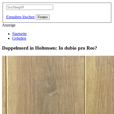
Eingaben löschen
Anzeige
Startseite
Gehrden
Doppelmord in Holtensen: In dubio pro Reo?