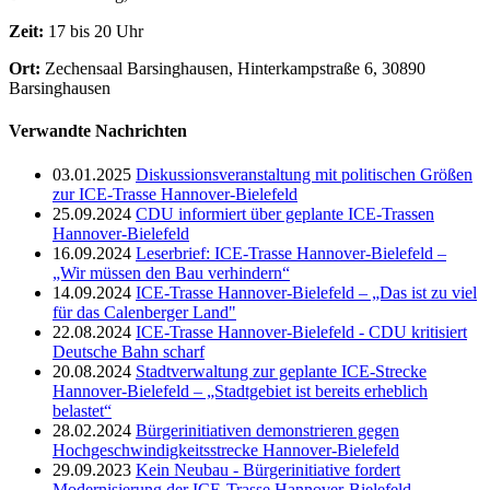
Zeit:
17 bis 20 Uhr
Ort:
Zechensaal Barsinghausen, Hinterkampstraße 6, 30890
Barsinghausen
Verwandte Nachrichten
03.01.2025
Diskussionsveranstaltung mit politischen Größen
zur ICE-Trasse Hannover-Bielefeld
25.09.2024
CDU informiert über geplante ICE-Trassen
Hannover-Bielefeld
16.09.2024
Leserbrief: ICE-Trasse Hannover-Bielefeld –
„Wir müssen den Bau verhindern“
14.09.2024
ICE-Trasse Hannover-Bielefeld – „Das ist zu viel
für das Calenberger Land"
22.08.2024
ICE-Trasse Hannover-Bielefeld - CDU kritisiert
Deutsche Bahn scharf
20.08.2024
Stadtverwaltung zur geplante ICE-Strecke
Hannover-Bielefeld – „Stadtgebiet ist bereits erheblich
belastet“
28.02.2024
Bürgerinitiativen demonstrieren gegen
Hochgeschwindigkeitsstrecke Hannover-Bielefeld
29.09.2023
Kein Neubau - Bürgerinitiative fordert
Modernisierung der ICE-Trasse Hannover-Bielefeld