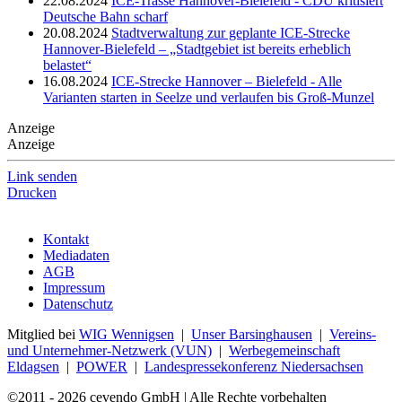
22.08.2024
ICE-Trasse Hannover-Bielefeld - CDU kritisiert
Deutsche Bahn scharf
20.08.2024
Stadtverwaltung zur geplante ICE-Strecke
Hannover-Bielefeld – „Stadtgebiet ist bereits erheblich
belastet“
16.08.2024
ICE-Strecke Hannover – Bielefeld - Alle
Varianten starten in Seelze und verlaufen bis Groß-Munzel
Anzeige
Anzeige
Link senden
Drucken
Kontakt
Mediadaten
AGB
Impressum
Datenschutz
Mitglied bei
WIG Wennigsen
|
Unser Barsinghausen
|
Vereins-
und Unternehmer-Netzwerk (VUN)
|
Werbegemeinschaft
Eldagsen
|
POWER
|
Landespressekonferenz Niedersachsen
©2011 - 2026 cevendo GmbH | Alle Rechte vorbehalten