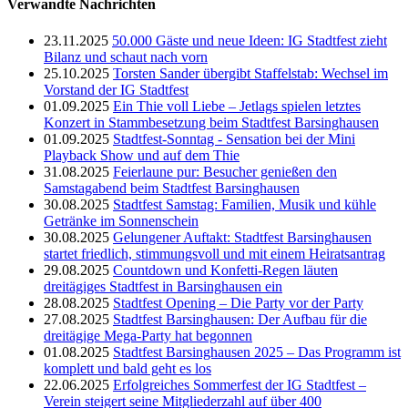
Verwandte Nachrichten
23.11.2025
50.000 Gäste und neue Ideen: IG Stadtfest zieht
Bilanz und schaut nach vorn
25.10.2025
Torsten Sander übergibt Staffelstab: Wechsel im
Vorstand der IG Stadtfest
01.09.2025
Ein Thie voll Liebe – Jetlags spielen letztes
Konzert in Stammbesetzung beim Stadtfest Barsinghausen
01.09.2025
Stadtfest-Sonntag - Sensation bei der Mini
Playback Show und auf dem Thie
31.08.2025
Feierlaune pur: Besucher genießen den
Samstagabend beim Stadtfest Barsinghausen
30.08.2025
Stadtfest Samstag: Familien, Musik und kühle
Getränke im Sonnenschein
30.08.2025
Gelungener Auftakt: Stadtfest Barsinghausen
startet friedlich, stimmungsvoll und mit einem Heiratsantrag
29.08.2025
Countdown und Konfetti-Regen läuten
dreitägiges Stadtfest in Barsinghausen ein
28.08.2025
Stadtfest Opening – Die Party vor der Party
27.08.2025
Stadtfest Barsinghausen: Der Aufbau für die
dreitägige Mega-Party hat begonnen
01.08.2025
Stadtfest Barsinghausen 2025 – Das Programm ist
komplett und bald geht es los
22.06.2025
Erfolgreiches Sommerfest der IG Stadtfest –
Verein steigert seine Mitgliederzahl auf über 400