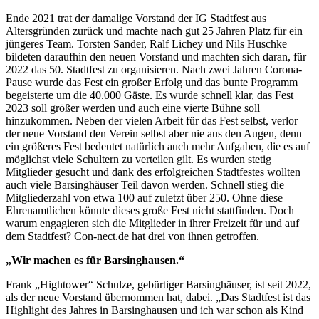
Ende 2021 trat der damalige Vorstand der IG Stadtfest aus
Altersgründen zurück und machte nach gut 25 Jahren Platz für ein
jüngeres Team. Torsten Sander, Ralf Lichey und Nils Huschke
bildeten daraufhin den neuen Vorstand und machten sich daran, für
2022 das 50. Stadtfest zu organisieren. Nach zwei Jahren Corona-
Pause wurde das Fest ein großer Erfolg und das bunte Programm
begeisterte um die 40.000 Gäste. Es wurde schnell klar, das Fest
2023 soll größer werden und auch eine vierte Bühne soll
hinzukommen. Neben der vielen Arbeit für das Fest selbst, verlor
der neue Vorstand den Verein selbst aber nie aus den Augen, denn
ein größeres Fest bedeutet natürlich auch mehr Aufgaben, die es auf
möglichst viele Schultern zu verteilen gilt. Es wurden stetig
Mitglieder gesucht und dank des erfolgreichen Stadtfestes wollten
auch viele Barsinghäuser Teil davon werden. Schnell stieg die
Mitgliederzahl von etwa 100 auf zuletzt über 250. Ohne diese
Ehrenamtlichen könnte dieses große Fest nicht stattfinden. Doch
warum engagieren sich die Mitglieder in ihrer Freizeit für und auf
dem Stadtfest? Con-nect.de hat drei von ihnen getroffen.
„Wir machen es für Barsinghausen.“
Frank „Hightower“ Schulze, gebürtiger Barsinghäuser, ist seit 2022,
als der neue Vorstand übernommen hat, dabei. „Das Stadtfest ist das
Highlight des Jahres in Barsinghausen und ich war schon als Kind