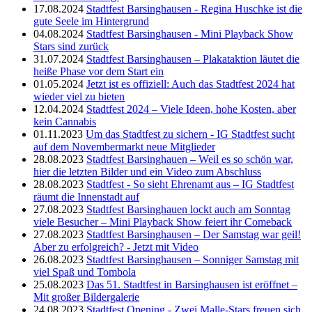
17.08.2024
Stadtfest Barsinghausen - Regina Huschke ist die
gute Seele im Hintergrund
04.08.2024
Stadtfest Barsinghausen - Mini Playback Show
Stars sind zurück
31.07.2024
Stadtfest Barsinghausen – Plakataktion läutet die
heiße Phase vor dem Start ein
01.05.2024
Jetzt ist es offiziell: Auch das Stadtfest 2024 hat
wieder viel zu bieten
12.04.2024
Stadtfest 2024 – Viele Ideen, hohe Kosten, aber
kein Cannabis
01.11.2023
Um das Stadtfest zu sichern - IG Stadtfest sucht
auf dem Novembermarkt neue Mitglieder
28.08.2023
Stadtfest Barsinghauen – Weil es so schön war,
hier die letzten Bilder und ein Video zum Abschluss
28.08.2023
Stadtfest - So sieht Ehrenamt aus – IG Stadtfest
räumt die Innenstadt auf
27.08.2023
Stadtfest Barsinghauen lockt auch am Sonntag
viele Besucher – Mini Playback Show feiert ihr Comeback
27.08.2023
Stadtfest Barsinghausen – Der Samstag war geil!
Aber zu erfolgreich? - Jetzt mit Video
26.08.2023
Stadtfest Barsinghausen – Sonniger Samstag mit
viel Spaß und Tombola
25.08.2023
Das 51. Stadtfest in Barsinghausen ist eröffnet –
Mit großer Bildergalerie
24.08.2023
Stadtfest Opening - Zwei Malle-Stars freuen sich