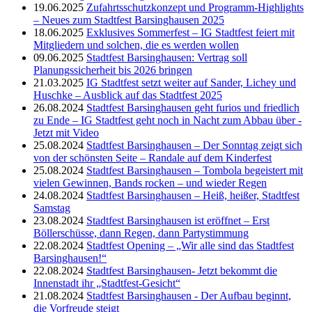
19.06.2025
Zufahrtsschutzkonzept und Programm-Highlights
– Neues zum Stadtfest Barsinghausen 2025
18.06.2025
Exklusives Sommerfest – IG Stadtfest feiert mit
Mitgliedern und solchen, die es werden wollen
09.06.2025
Stadtfest Barsinghausen: Vertrag soll
Planungssicherheit bis 2026 bringen
21.03.2025
IG Stadtfest setzt weiter auf Sander, Lichey und
Huschke – Ausblick auf das Stadtfest 2025
26.08.2024
Stadtfest Barsinghausen geht furios und friedlich
zu Ende – IG Stadtfest geht noch in Nacht zum Abbau über -
Jetzt mit Video
25.08.2024
Stadtfest Barsinghausen – Der Sonntag zeigt sich
von der schönsten Seite – Randale auf dem Kinderfest
25.08.2024
Stadtfest Barsinghausen – Tombola begeistert mit
vielen Gewinnen, Bands rocken – und wieder Regen
24.08.2024
Stadtfest Barsinghausen – Heiß, heißer, Stadtfest
Samstag
23.08.2024
Stadtfest Barsinghausen ist eröffnet – Erst
Böllerschüsse, dann Regen, dann Partystimmung
22.08.2024
Stadtfest Opening – „Wir alle sind das Stadtfest
Barsinghausen!“
22.08.2024
Stadtfest Barsinghausen- Jetzt bekommt die
Innenstadt ihr „Stadtfest-Gesicht“
21.08.2024
Stadtfest Barsinghausen - Der Aufbau beginnt,
die Vorfreude steigt