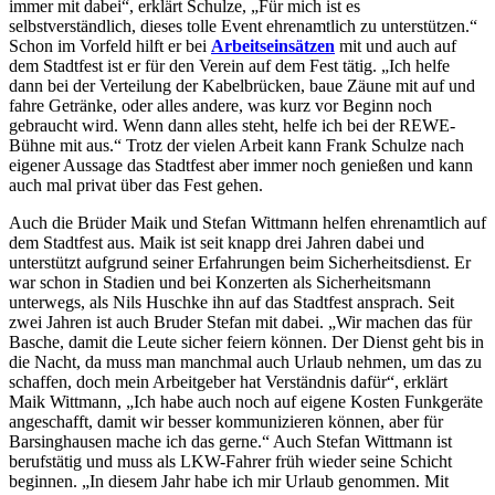
immer mit dabei“, erklärt Schulze, „Für mich ist es
selbstverständlich, dieses tolle Event ehrenamtlich zu unterstützen.“
Schon im Vorfeld hilft er bei
Arbeitseinsätzen
mit und auch auf
dem Stadtfest ist er für den Verein auf dem Fest tätig. „Ich helfe
dann bei der Verteilung der Kabelbrücken, baue Zäune mit auf und
fahre Getränke, oder alles andere, was kurz vor Beginn noch
gebraucht wird. Wenn dann alles steht, helfe ich bei der REWE-
Bühne mit aus.“ Trotz der vielen Arbeit kann Frank Schulze nach
eigener Aussage das Stadtfest aber immer noch genießen und kann
auch mal privat über das Fest gehen.
Auch die Brüder Maik und Stefan Wittmann helfen ehrenamtlich auf
dem Stadtfest aus. Maik ist seit knapp drei Jahren dabei und
unterstützt aufgrund seiner Erfahrungen beim Sicherheitsdienst. Er
war schon in Stadien und bei Konzerten als Sicherheitsmann
unterwegs, als Nils Huschke ihn auf das Stadtfest ansprach. Seit
zwei Jahren ist auch Bruder Stefan mit dabei. „Wir machen das für
Basche, damit die Leute sicher feiern können. Der Dienst geht bis in
die Nacht, da muss man manchmal auch Urlaub nehmen, um das zu
schaffen, doch mein Arbeitgeber hat Verständnis dafür“, erklärt
Maik Wittmann, „Ich habe auch noch auf eigene Kosten Funkgeräte
angeschafft, damit wir besser kommunizieren können, aber für
Barsinghausen mache ich das gerne.“ Auch Stefan Wittmann ist
berufstätig und muss als LKW-Fahrer früh wieder seine Schicht
beginnen. „In diesem Jahr habe ich mir Urlaub genommen. Mit