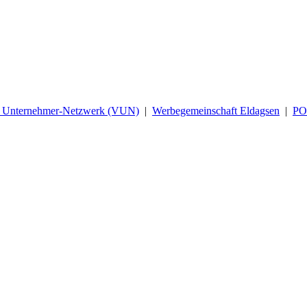
d Unternehmer-Netzwerk (VUN)
|
Werbegemeinschaft Eldagsen
|
P