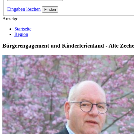
Eingaben löschen
Anzeige
Startseite
Region
Bürgerengagement und Kinderferienland - Alte Zeche