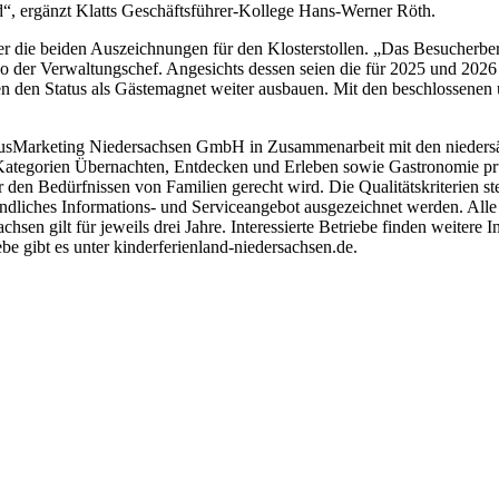
“, ergänzt Klatts Geschäftsführer-Kollege Hans-Werner Röth.
r die beiden Auszeichnungen für den Klosterstollen. „Das Besucherber
 so der Verwaltungschef. Angesichts dessen seien die für 2025 und 202
en den Status als Gästemagnet weiter ausbauen. Mit den beschlossenen
ismusMarketing Niedersachsen GmbH in Zusammenarbeit mit den nieders
n Kategorien Übernachten, Entdecken und Erleben sowie Gastronomie pr
r den Bedürfnissen von Familien gerecht wird. Die Qualitätskriterien s
ndliches Informations- und Serviceangebot ausgezeichnet werden. Alle
en gilt für jeweils drei Jahre. Interessierte Betriebe finden weitere
ebe gibt es unter kinderferienland-niedersachsen.de.