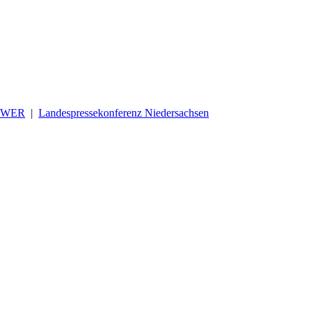
OWER
|
Landespressekonferenz Niedersachsen