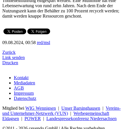
Tonneneinführung eingespart werden. Eine Mülltonne hat eine
Lebenserwartung von rund zehn Jahren. Nach dem Ende der
Nutzungszeit kann der Behälter zu 100 Prozent recycelt werden;
damit werden knappe Ressourcen geschont.
09.08.2024, 00:58
red/msl
Zurück
Link senden
Drucken
Kontakt
Mediadaten
AGB
Impressum
Datenschutz
Mitglied bei
WIG Wennigsen
|
Unser Barsinghausen
|
Vereins-
und Unternehmer-Netzwerk (VUN)
|
Werbegemeinschaft
Eldagsen
|
POWER
|
Landespressekonferenz Niedersachsen
©2011 - 2026 cevendo GmbH | Alle Rechte vorbehalten