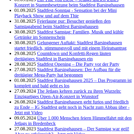
Konzert in Stammbesetzung beim Stadtfest Barsinghausen
01.09.2025
Stadtfest-Sonntag - Sensation bei der Mini
Playback Show und auf dem Thie
31.08.2025
Feierlaune pur: Besucher genießen den
Samstagabend beim Stadtfest Barsinghausen
30.08.2025
Stadtfest Samstag: Familien, Musik und kühle
Getränke im Sonnenschein
30.08.2025
Gelungener Auftakt: Stadtfest Barsinghausen
startet friedlich, stimmungsvoll und mit einem Heiratsantrag
29.08.2025
Countdown und Konfetti-Regen läuten
dreitägiges Stadtfest in Barsinghausen ein
28.08.2025
Stadtfest Opening – Die Party vor der Party
27.08.2025
Stadtfest Barsinghausen: Der Aufbau für die
dreitägige Mega-Party hat begonnen
01.08.2025
Stadtfest Barsinghausen 2025 – Das Programm ist
komplett und bald geht es los
27.09.2024
The Jetlags kehren zurück zu ihren Wurzeln:
Einzigartiges Open-Air-Konzert in Wunstorf
26.08.2024
Stadtfest Barsinghausen geht furios und friedlich
zu Ende – IG Stadtfest geht noch in Nacht zum Abbau über -
Jetzt mit Video
09.05.2024
Über 1.000 Menschen feiern Himmelfahrt mit den
Jetlags in Bredenbeck
27.08.2023
Stadtfest Barsinghausen – Der Samstag war geil!