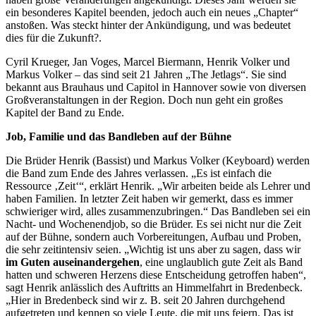
ein besonderes Kapitel beenden, jedoch auch ein neues „Chapter“
anstoßen. Was steckt hinter der Ankündigung, und was bedeutet
dies für die Zukunft?.
Cyril Krueger, Jan Voges, Marcel Biermann, Henrik Volker und
Markus Volker – das sind seit 21 Jahren „The Jetlags“. Sie sind
bekannt aus Brauhaus und Capitol in Hannover sowie von diversen
Großveranstaltungen in der Region. Doch nun geht ein großes
Kapitel der Band zu Ende.
Job, Familie und das Bandleben auf der Bühne
Die Brüder Henrik (Bassist) und Markus Volker (Keyboard) werden
die Band zum Ende des Jahres verlassen. „Es ist einfach die
Ressource ‚Zeit‘“, erklärt Henrik. „Wir arbeiten beide als Lehrer und
haben Familien. In letzter Zeit haben wir gemerkt, dass es immer
schwieriger wird, alles zusammenzubringen.“ Das Bandleben sei ein
Nacht- und Wochenendjob, so die Brüder. Es sei nicht nur die Zeit
auf der Bühne, sondern auch Vorbereitungen, Aufbau und Proben,
die sehr zeitintensiv seien. „Wichtig ist uns aber zu sagen, dass wir
im Guten auseinandergehen
, eine unglaublich gute Zeit als Band
hatten und schweren Herzens diese Entscheidung getroffen haben“,
sagt Henrik anlässlich des Auftritts an Himmelfahrt in Bredenbeck.
„Hier in Bredenbeck sind wir z. B. seit 20 Jahren durchgehend
aufgetreten und kennen so viele Leute, die mit uns feiern. Das ist