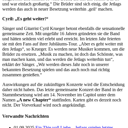
und war einfach großartig.“ Die Brüder sind sich einig, die Jetlags
werden das auch in neuer Besetzung weiterhin ‚geil‘ machen.
Cyril: „Es geht weiter!“
Sänger und Gitarrist Cyril Krueger betont ebenfalls die sensationelle
gemeinsame Zeit. Mit ungefähr 16 Jahren gründeten sie die Band
und hätten seitdem viel erlebt und erreicht. Im letzten Jahr feierten
sie mit den Fans auf ihrer Jubiläums-Tour. „Aber es geht weiter mit
den Jetlags“, so Krueger. Es werden neue Musiker kommen, um die
Brüder zu ersetzen. „Musik zu machen, ist doch das Schönste, was
man machen kann, und das werden die Jetlags weiterhin tun“,
erklärt der Sänger. „Wir werden dieses Jahr noch in unserer
bekannten Besetzung spielen und das auch noch mal richtig
zusammen genießen.“
Auswirkungen auf die zukünftigen Konzerte wird die Entscheidung
daher nicht haben. Das letzte gemeinsame Konzert der Band in der
Stammbesetzung wird am 14. November im Capitol unter dem
Namen
„A new Chapter“
stattfinden. Karten gibt es derzeit noch
nicht. Der Vorverkauf wird noch angekündigt.
Verwandte Nachrichten
01.09.2025
Ein Thie voll Liebe – Jetlags spielen letztes