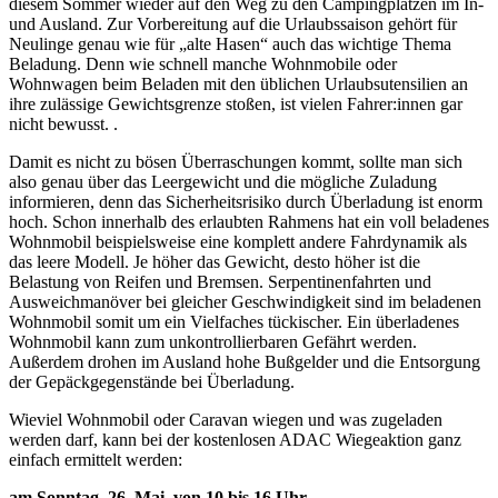
diesem Sommer wieder auf den Weg zu den Campingplätzen im In-
und Ausland. Zur Vorbereitung auf die Urlaubssaison gehört für
Neulinge genau wie für „alte Hasen“ auch das wichtige Thema
Beladung. Denn wie schnell manche Wohnmobile oder
Wohnwagen beim Beladen mit den üblichen Urlaubsutensilien an
ihre zulässige Gewichtsgrenze stoßen, ist vielen Fahrer:innen gar
nicht bewusst. .
Damit es nicht zu bösen Überraschungen kommt, sollte man sich
also genau über das Leergewicht und die mögliche Zuladung
informieren, denn das Sicherheitsrisiko durch Überladung ist enorm
hoch. Schon innerhalb des erlaubten Rahmens hat ein voll beladenes
Wohnmobil beispielsweise eine komplett andere Fahrdynamik als
das leere Modell. Je höher das Gewicht, desto höher ist die
Belastung von Reifen und Bremsen. Serpentinenfahrten und
Ausweichmanöver bei gleicher Geschwindigkeit sind im beladenen
Wohnmobil somit um ein Vielfaches tückischer. Ein überladenes
Wohnmobil kann zum unkontrollierbaren Gefährt werden.
Außerdem drohen im Ausland hohe Bußgelder und die Entsorgung
der Gepäckgegenstände bei Überladung.
Wieviel Wohnmobil oder Caravan wiegen und was zugeladen
werden darf, kann bei der kostenlosen ADAC Wiegeaktion ganz
einfach ermittelt werden:
am
Sonntag, 26. Mai, von 10 bis 16 Uhr,