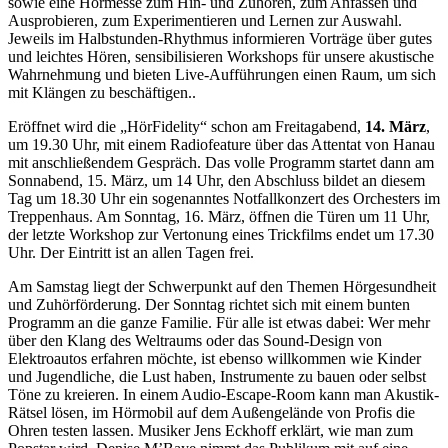
sowie eine Hörmesse zum Hin- und Zuhören, zum Anfassen und
Ausprobieren, zum Experimentieren und Lernen zur Auswahl.
Jeweils im Halbstunden-Rhythmus informieren Vorträge über gutes
und leichtes Hören, sensibilisieren Workshops für unsere akustische
Wahrnehmung und bieten Live-Aufführungen einen Raum, um sich
mit Klängen zu beschäftigen..
Eröffnet wird die „HörFidelity“ schon am Freitagabend,
14. März
,
um 19.30 Uhr, mit einem Radiofeature über das Attentat von Hanau
mit anschließendem Gespräch. Das volle Programm startet dann am
Sonnabend, 15. März, um 14 Uhr, den Abschluss bildet an diesem
Tag um 18.30 Uhr ein sogenanntes Notfallkonzert des Orchesters im
Treppenhaus. Am Sonntag, 16. März, öffnen die Türen um 11 Uhr,
der letzte Workshop zur Vertonung eines Trickfilms endet um 17.30
Uhr. Der Eintritt ist an allen Tagen frei.
Am Samstag liegt der Schwerpunkt auf den Themen Hörgesundheit
und Zuhörförderung. Der Sonntag richtet sich mit einem bunten
Programm an die ganze Familie. Für alle ist etwas dabei: Wer mehr
über den Klang des Weltraums oder das Sound-Design von
Elektroautos erfahren möchte, ist ebenso willkommen wie Kinder
und Jugendliche, die Lust haben, Instrumente zu bauen oder selbst
Töne zu kreieren. In einem Audio-Escape-Room kann man Akustik-
Rätsel lösen, im Hörmobil auf dem Außengelände von Profis die
Ohren testen lassen. Musiker Jens Eckhoff erklärt, wie man zum