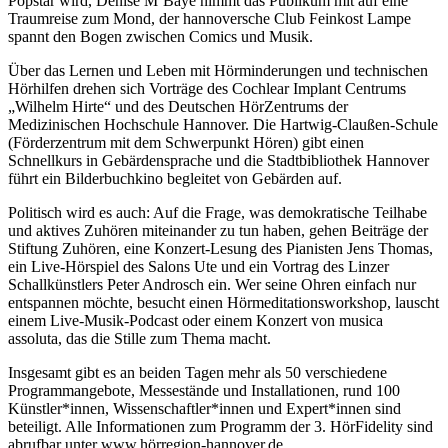
Popstar wird, Denise M’Baye nimmt das Publikum mit auf eine
Traumreise zum Mond, der hannoversche Club Feinkost Lampe
spannt den Bogen zwischen Comics und Musik.
Über das Lernen und Leben mit Hörminderungen und technischen
Hörhilfen drehen sich Vorträge des Cochlear Implant Centrums
„Wilhelm Hirte“ und des Deutschen HörZentrums der
Medizinischen Hochschule Hannover. Die Hartwig-Claußen-Schule
(Förderzentrum mit dem Schwerpunkt Hören) gibt einen
Schnellkurs in Gebärdensprache und die Stadtbibliothek Hannover
führt ein Bilderbuchkino begleitet von Gebärden auf.
Politisch wird es auch: Auf die Frage, was demokratische Teilhabe
und aktives Zuhören miteinander zu tun haben, gehen Beiträge der
Stiftung Zuhören, eine Konzert-Lesung des Pianisten Jens Thomas,
ein Live-Hörspiel des Salons Ute und ein Vortrag des Linzer
Schallkünstlers Peter Androsch ein. Wer seine Ohren einfach nur
entspannen möchte, besucht einen Hörmeditationsworkshop, lauscht
einem Live-Musik-Podcast oder einem Konzert von musica
assoluta, das die Stille zum Thema macht.
Insgesamt gibt es an beiden Tagen mehr als 50 verschiedene
Programmangebote, Messestände und Installationen, rund 100
Künstler*innen, Wissenschaftler*innen und Expert*innen sind
beteiligt. Alle Informationen zum Programm der 3. HörFidelity sind
abrufbar unter www.hörregion-hannover.de