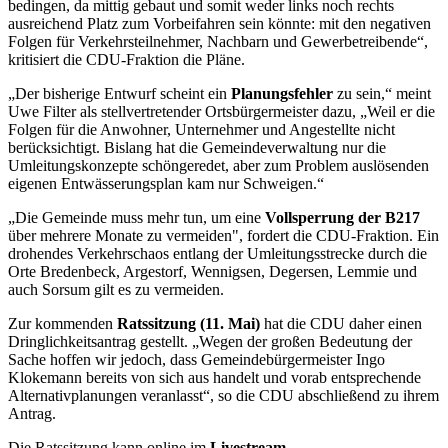
bedingen, da mittig gebaut und somit weder links noch rechts
ausreichend Platz zum Vorbeifahren sein könnte: mit den negativen
Folgen für Verkehrsteilnehmer, Nachbarn und Gewerbetreibende“,
kritisiert die CDU-Fraktion die Pläne.
„Der bisherige Entwurf scheint ein
Planungsfehler
zu sein,“ meint
Uwe Filter als stellvertretender Ortsbürgermeister dazu, „Weil er die
Folgen für die Anwohner, Unternehmer und Angestellte nicht
berücksichtigt. Bislang hat die Gemeindeverwaltung nur die
Umleitungskonzepte schöngeredet, aber zum Problem auslösenden
eigenen Entwässerungsplan kam nur Schweigen.“
„Die Gemeinde muss mehr tun, um eine
Vollsperrung der B217
über mehrere Monate zu vermeiden", fordert die CDU-Fraktion. Ein
drohendes Verkehrschaos entlang der Umleitungsstrecke durch die
Orte Bredenbeck, Argestorf, Wennigsen, Degersen, Lemmie und
auch Sorsum gilt es zu vermeiden.
Zur kommenden
Ratssitzung (11. Mai)
hat die CDU daher einen
Dringlichkeitsantrag gestellt. „Wegen der großen Bedeutung der
Sache hoffen wir jedoch, dass Gemeindebürgermeister Ingo
Klokemann bereits von sich aus handelt und vorab entsprechende
Alternativplanungen veranlasst“, so die CDU abschließend zu ihrem
Antrag.
Die Ratssitzung kann online im
Livestream