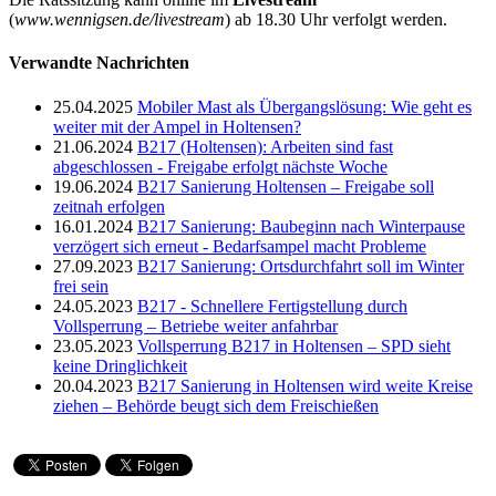
(
www.wennigsen.de/livestream
) ab 18.30 Uhr verfolgt werden.
Verwandte Nachrichten
25.04.2025
Mobiler Mast als Übergangslösung: Wie geht es
weiter mit der Ampel in Holtensen?
21.06.2024
B217 (Holtensen): Arbeiten sind fast
abgeschlossen - Freigabe erfolgt nächste Woche
19.06.2024
B217 Sanierung Holtensen – Freigabe soll
zeitnah erfolgen
16.01.2024
B217 Sanierung: Baubeginn nach Winterpause
verzögert sich erneut - Bedarfsampel macht Probleme
27.09.2023
B217 Sanierung: Ortsdurchfahrt soll im Winter
frei sein
24.05.2023
B217 - Schnellere Fertigstellung durch
Vollsperrung – Betriebe weiter anfahrbar
23.05.2023
Vollsperrung B217 in Holtensen – SPD sieht
keine Dringlichkeit
20.04.2023
B217 Sanierung in Holtensen wird weite Kreise
ziehen – Behörde beugt sich dem Freischießen