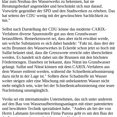
klar zum Neubau des Wasserwerks zu bekennen, hat sie
Beratungsbedarf angemeldet und beschränkt sich nun darauf,
Vorwürfe gegenüber der SPD und den Stadtwerken zu erheben. Das
hat seitens der CDU wenig mit der gewünschten Sachlichkeit zu
tun."
Selbst nach Darstellung der CDU könne das moderne CARIX-
Verfahren diverse Spurenstoffe gut aus dem Grundwasser
herausfiltern. Bemerkenswert sei, dass aber nicht erwähnt werde,
um welche Substanzen es sich dabei handele: "Fakt ist, dass drei der
sechs Brunnen des Wasserwerkes in Eckerde schon jetzt so hoch mit
Sulfat belastet sind, dass die Grenzwerte erreicht oder überschritten
werden. Es handelt sich dabei um die Brunnen mit den höchsten
Fördermengen. Daneben ist bekannt, dass Nitrat ins Grundwasser
gelangt. Sulfat und Nitrat können mit dem CARIX-Verfahren aus
dem Wasser entfernt werden, während die Schnellentcarbonisierung
dazu nicht in der Lage ist." Sollten diese Schadstoffe im Wasser
weiter steigen oder eine Mischung mit unbelastetem Wasser nicht
mehr möglich sein, wäre bei der Schnellentcarbonisierung eine teure
Nachrüstung unumgänglich.
Veolia sei ein internationales Unternehmen, das sich unter anderem
auf den Bau von Wasseraufbereitungsanlagen mit einer patentierten
und bewährten Technik spezialisiert habe. "Anders als bei der von
Herrn Lahmann favorisierten Firma Purena geht es um den Bau der