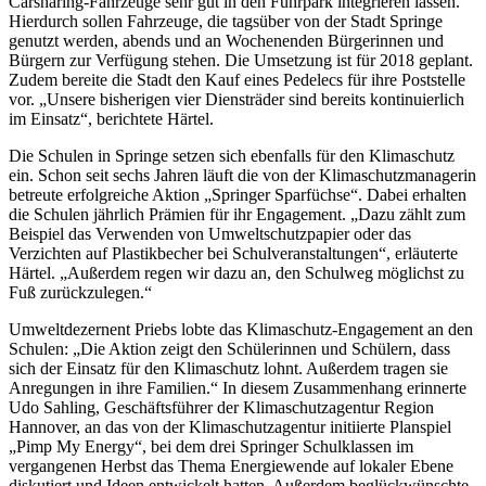
Carsharing-Fahrzeuge sehr gut in den Fuhrpark integrieren lassen.“
Hierdurch sollen Fahrzeuge, die tagsüber von der Stadt Springe
genutzt werden, abends und an Wochenenden Bürgerinnen und
Bürgern zur Verfügung stehen. Die Umsetzung ist für 2018 geplant.
Zudem bereite die Stadt den Kauf eines Pedelecs für ihre Poststelle
vor. „Unsere bisherigen vier Diensträder sind bereits kontinuierlich
im Einsatz“, berichtete Härtel.
Die Schulen in Springe setzen sich ebenfalls für den Klimaschutz
ein. Schon seit sechs Jahren läuft die von der Klimaschutzmanagerin
betreute erfolgreiche Aktion „Springer Sparfüchse“. Dabei erhalten
die Schulen jährlich Prämien für ihr Engagement. „Dazu zählt zum
Beispiel das Verwenden von Umweltschutzpapier oder das
Verzichten auf Plastikbecher bei Schulveranstaltungen“, erläuterte
Härtel. „Außerdem regen wir dazu an, den Schulweg möglichst zu
Fuß zurückzulegen.“
Umweltdezernent Priebs lobte das Klimaschutz-Engagement an den
Schulen: „Die Aktion zeigt den Schülerinnen und Schülern, dass
sich der Einsatz für den Klimaschutz lohnt. Außerdem tragen sie
Anregungen in ihre Familien.“ In diesem Zusammenhang erinnerte
Udo Sahling, Geschäftsführer der Klimaschutzagentur Region
Hannover, an das von der Klimaschutzagentur initiierte Planspiel
„Pimp My Energy“, bei dem drei Springer Schulklassen im
vergangenen Herbst das Thema Energiewende auf lokaler Ebene
diskutiert und Ideen entwickelt hatten. Außerdem beglückwünschte