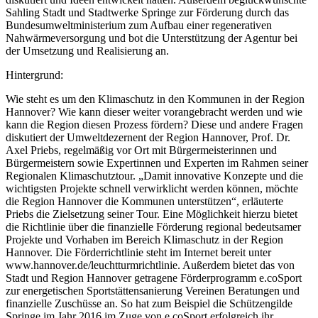
Sahling Stadt und Stadtwerke Springe zur Förderung durch das
Bundesumweltministerium zum Aufbau einer regenerativen
Nahwärmeversorgung und bot die Unterstützung der Agentur bei
der Umsetzung und Realisierung an.
Hintergrund:
Wie steht es um den Klimaschutz in den Kommunen in der Region
Hannover? Wie kann dieser weiter vorangebracht werden und wie
kann die Region diesen Prozess fördern? Diese und andere Fragen
diskutiert der Umweltdezernent der Region Hannover, Prof. Dr.
Axel Priebs, regelmäßig vor Ort mit Bürgermeisterinnen und
Bürgermeistern sowie Expertinnen und Experten im Rahmen seiner
Regionalen Klimaschutztour. „Damit innovative Konzepte und die
wichtigsten Projekte schnell verwirklicht werden können, möchte
die Region Hannover die Kommunen unterstützen“, erläuterte
Priebs die Zielsetzung seiner Tour. Eine Möglichkeit hierzu bietet
die Richtlinie über die finanzielle Förderung regional bedeutsamer
Projekte und Vorhaben im Bereich Klimaschutz in der Region
Hannover. Die Förderrichtlinie steht im Internet bereit unter
www.hannover.de/leuchtturmrichtlinie. Außerdem bietet das von
Stadt und Region Hannover getragene Förderprogramm e.coSport
zur energetischen Sportstättensanierung Vereinen Beratungen und
finanzielle Zuschüsse an. So hat zum Beispiel die Schützengilde
Springe im Jahr 2016 im Zuge von e.coSport erfolgreich ihr