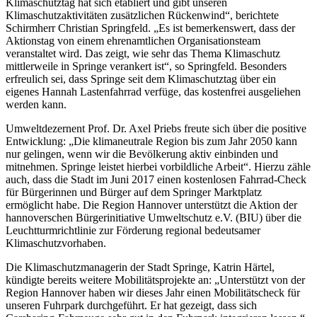
Klimaschutztag hat sich etabliert und gibt unseren
Klimaschutzaktivitäten zusätzlichen Rückenwind“, berichtete
Schirmherr Christian Springfeld. „Es ist bemerkenswert, dass der
Aktionstag von einem ehrenamtlichen Organisationsteam
veranstaltet wird. Das zeigt, wie sehr das Thema Klimaschutz
mittlerweile in Springe verankert ist“, so Springfeld. Besonders
erfreulich sei, dass Springe seit dem Klimaschutztag über ein
eigenes Hannah Lastenfahrrad verfüge, das kostenfrei ausgeliehen
werden kann.
Umweltdezernent Prof. Dr. Axel Priebs freute sich über die positive
Entwicklung: „Die klimaneutrale Region bis zum Jahr 2050 kann
nur gelingen, wenn wir die Bevölkerung aktiv einbinden und
mitnehmen. Springe leistet hierbei vorbildliche Arbeit“. Hierzu zähle
auch, dass die Stadt im Juni 2017 einen kostenlosen Fahrrad-Check
für Bürgerinnen und Bürger auf dem Springer Marktplatz
ermöglicht habe. Die Region Hannover unterstützt die Aktion der
hannoverschen Bürgerinitiative Umweltschutz e.V. (BIU) über die
Leuchtturmrichtlinie zur Förderung regional bedeutsamer
Klimaschutzvorhaben.
Die Klimaschutzmanagerin der Stadt Springe, Katrin Härtel,
kündigte bereits weitere Mobilitätsprojekte an: „Unterstützt von der
Region Hannover haben wir dieses Jahr einen Mobilitätscheck für
unseren Fuhrpark durchgeführt. Er hat gezeigt, dass sich