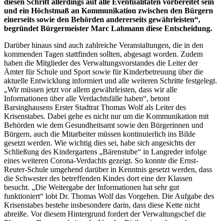
diesen Schritt allerdings auf alle Eventualitäten vorbereitet sein
und ein Höchstmaß an Kommunikation zwischen den Bürgern
einerseits sowie den Behörden andererseits gewährleisten“,
begründet Bürgermeister Marc Lahmann diese Entscheidung.
Darüber hinaus sind auch zahlreiche Veranstaltungen, die in den
kommenden Tagen stattfinden sollten, abgesagt worden. Zudem
haben die Mitglieder des Verwaltungsvorstandes die Leiter der
Ämter für Schule und Sport sowie für Kinderbetreuung über die
aktuelle Entwicklung informiert und alle weiteren Schritte festgelegt.
„Wir müssen jetzt vor allem gewährleisten, dass wir alle
Informationen über alle Verdachtsfälle haben“, betont
Barsinghausens Erster Stadtrat Thomas Wolf als Leiter des
Krisenstabes. Dabei gehe es nicht nur um die Kommunikation mit
Behörden wie dem Gesundheitsamt sowie den Bürgerinnen und
Bürgern, auch die Mitarbeiter müssen kontinuierlich ins Bilde
gesetzt werden. Wie wichtig dies sei, habe sich angesichts der
Schließung des Kindergartens „Bärenstube“ in Langreder infolge
eines weiteren Corona-Verdachts gezeigt. So konnte die Ernst-
Reuter-Schule umgehend darüber in Kenntnis gesetzt werden, dass
die Schwester des betreffenden Kindes dort eine der Klassen
besucht. „Die Weitergabe der Informationen hat sehr gut
funktioniert“ lobt Dr. Thomas Wolf das Vorgehen. Die Aufgabe des
Krisenstabes bestehe insbesondere darin, dass diese Kette nicht
abreiße. Vor diesem Hintergrund fordert der Verwaltungschef die