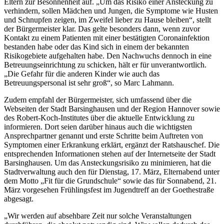
Eltern zur Besonnenheit auf. „Um das Risiko einer Ansteckung zu
verhindern, sollen Mädchen und Jungen, die Symptome wie Husten
und Schnupfen zeigen, im Zweifel lieber zu Hause bleiben“, stellt
der Bürgermeister klar. Das gelte besonders dann, wenn zuvor
Kontakt zu einem Patienten mit einer bestätigten Coronainfektion
bestanden habe oder das Kind sich in einem der bekannten
Risikogebiete aufgehalten habe. Den Nachwuchs dennoch in eine
Betreuungseinrichtung zu schicken, hält er für unverantwortlich.
„Die Gefahr für die anderen Kinder wie auch das
Betreuungspersonal ist sehr groß“, so Marc Lahmann.
Zudem empfahl der Bürgermeister, sich umfassend über die
Webseiten der Stadt Barsinghausen und der Region Hannover sowie
des Robert-Koch-Institutes über die aktuelle Entwicklung zu
informieren. Dort seien darüber hinaus auch die wichtigsten
Ansprechpartner genannt und erste Schritte beim Auftreten von
Symptomen einer Erkrankung erklärt, ergänzt der Ratshauschef. Die
entsprechenden Informationen stehen auf der Internetseite der Stadt
Barsinghausen. Um das Ansteckungsrisiko zu minimieren, hat die
Stadtverwaltung auch den für Dienstag, 17. März, Elternabend unter
dem Motto „Fit für die Grundschule“ sowie das für Sonnabend, 21.
März vorgesehen Frühlingsfest im Jugendtreff an der Goethestraße
abgesagt.
„Wir werden auf absehbare Zeit nur solche Veranstaltungen