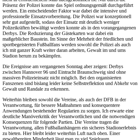
Präsenz der Polizei konnte das Spiel ordnungsgemäß durchgeführt
werden. Ein entscheidender Faktor war dabei die intensive und
professionelle Einsatzvorbereitung. Die Polizei war konzeptionell
sehr gut aufgestellt, sodass der Einsatz mit deutlich weniger
Polizeikräften bewältigt werden konnte als in den vorangegangenen
Derbys. Die Reduzierung der Gästekarten war dabei ein
maßgeblicher Baustein. Im Sinne der Mehrheit der friedlichen und
sportbegeisterten Fußballfans werden sowohl die Polizei als auch
ich mit ganzer Kraft weiter daran arbeiten, Gewalt im und ums
Stadion herum zu bekämpfen.
Die Ereignisse am vergangenen Sonntag aber zeigen: Derbys
zwischen Hannover 96 und Eintracht Braunschweig sind ohne
massiven Polizeieinsatz nicht möglich. Bei den organisierten
Fanszenen sind bislang leider keine Selbstreflektion und Abkehr von
Gewalt und Randale zu erkennen.
Weiterhin bleiben sowohl die Vereine, als auch der DFB in der
Verantwortung, für bessere Maßnahmen und konsequentere
Anwendungen bestehender Regularien zu sorgen. Ich erwarte eine
deutliche Manöverkritik der Verantwortlichen und die notwendigen
Konsequenzen für folgende Partien. Die Vereine tragen die
Verantwortung, allen Fußballanhängern ein sicheres Stadionerlebnis
zu bieten. Hier bleibt leider weiterhin Luft nach oben. Einer
gewaltbereiten Minderheit lässt man zu viel Spielraum.