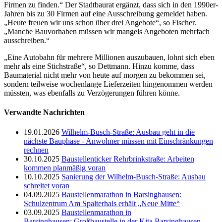
Firmen zu finden.“ Der Stadtbaurat ergänzt, dass sich in den 1990er-
Jahren bis zu 30 Firmen auf eine Ausschreibung gemeldet haben.
„Heute freuen wir uns schon über drei Angebote“, so Fischer.
„Manche Bauvorhaben müssen wir mangels Angeboten mehrfach
ausschreiben.“
„Eine Autobahn für mehrere Millionen auszubauen, lohnt sich eben
mehr als eine Stichstraße“, so Dettmann. Hinzu komme, dass
Baumaterial nicht mehr von heute auf morgen zu bekommen sei,
sondern teilweise wochenlange Lieferzeiten hingenommen werden
müssten, was ebenfalls zu Verzögerungen führen könne.
Verwandte Nachrichten
19.01.2026
Wilhelm-Busch-Straße: Ausbau geht in die
nächste Bauphase - Anwohner müssen mit Einschränkungen
rechnen
30.10.2025
Baustellenticker Rehrbrinkstraße: Arbeiten
kommen planmäßig voran
10.10.2025
Sanierung der Wilhelm-Busch-Straße: Ausbau
schreitet voran
04.09.2025
Baustellenmarathon in Barsinghausen:
Schulzentrum Am Spalterhals erhält „Neue Mitte“
03.09.2025
Baustellenmarathon in
Barsinghausen: Großbaustelle in der Kita Barsinghausen