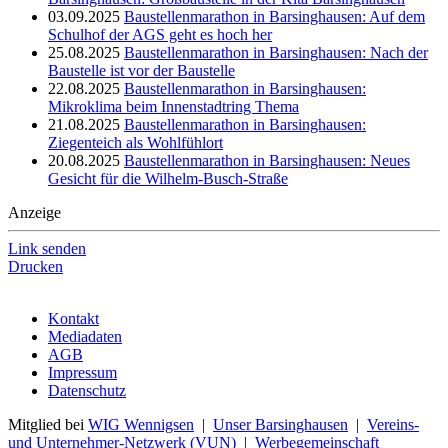
03.09.2025
Baustellenmarathon in Barsinghausen: Auf dem
Schulhof der AGS geht es hoch her
25.08.2025
Baustellenmarathon in Barsinghausen: Nach der
Baustelle ist vor der Baustelle
22.08.2025
Baustellenmarathon in Barsinghausen:
Mikroklima beim Innenstadtring Thema
21.08.2025
Baustellenmarathon in Barsinghausen:
Ziegenteich als Wohlfühlort
20.08.2025
Baustellenmarathon in Barsinghausen: Neues
Gesicht für die Wilhelm-Busch-Straße
Anzeige
Link senden
Drucken
Kontakt
Mediadaten
AGB
Impressum
Datenschutz
Mitglied bei
WIG Wennigsen
|
Unser Barsinghausen
|
Vereins-
und Unternehmer-Netzwerk (VUN)
|
Werbegemeinschaft