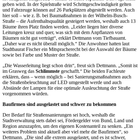
geben wird. In der Spielstraße wird Schrittgeschwindigkeit gelten
und Fahrzeuge können auf 26 Parkplätzen abgestellt werden. Auch
hier soll – wie z. B. bei Baumaßnahmen in der Wilhelm-Busch-
Straße – die Aufenthaltsqualität gesteigert werden, weshalb auch 13
Bäume ihren Platz finden werden. „Leider liegen hier diverse
Leitungen kreuz und quer, was sich mit dem Anpflanzen von
Bäumen nicht gut verträgt“, erklärt Dettmann vom Tiefbauamt.
„Daher war es nicht überall möglich.“ Die Anwohner hatten laut
Stadtbaurat Fischer ein Mitspracherecht bei der Auswahl der Bäume
sowie bei Farbe und Muster der Straße.
„Die Wasserleitung liegt schon drin“, freut sich Dettmann. „Somit ist
im Grasweg das
Schlimmste
geschafft.“ Die beiden Fachleute
erklären, dass – wenn möglich – bei Sanierungsmaßnahmen auch
die Straßenbeleuchtung auf LED umgestellt werde und auch
Abstände der Lampen für eine optimale Ausleuchtung der Straße
vorgenommen würden.
Baufirmen sind ausgelastet und schwer zu bekommen
Der Bedarf für Straßensanierungen sei hoch, weshalb die
Stadtverwaltung stets dabei sei, Fördergelder von Bund, Land und
Region anzuzapfen, um den eigenen Kostenanteil zu senken. „Ein
weiteres Problem sind aktuell aber viel mehr die Baufirmen“, so
Dettmann. „Die sind alle extrem ausgelastet, und es ist schwer,