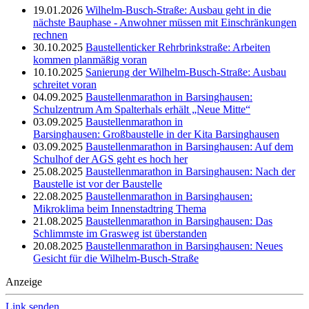
19.01.2026
Wilhelm-Busch-Straße: Ausbau geht in die
nächste Bauphase - Anwohner müssen mit Einschränkungen
rechnen
30.10.2025
Baustellenticker Rehrbrinkstraße: Arbeiten
kommen planmäßig voran
10.10.2025
Sanierung der Wilhelm-Busch-Straße: Ausbau
schreitet voran
04.09.2025
Baustellenmarathon in Barsinghausen:
Schulzentrum Am Spalterhals erhält „Neue Mitte“
03.09.2025
Baustellenmarathon in
Barsinghausen: Großbaustelle in der Kita Barsinghausen
03.09.2025
Baustellenmarathon in Barsinghausen: Auf dem
Schulhof der AGS geht es hoch her
25.08.2025
Baustellenmarathon in Barsinghausen: Nach der
Baustelle ist vor der Baustelle
22.08.2025
Baustellenmarathon in Barsinghausen:
Mikroklima beim Innenstadtring Thema
21.08.2025
Baustellenmarathon in Barsinghausen: Das
Schlimmste im Grasweg ist überstanden
20.08.2025
Baustellenmarathon in Barsinghausen: Neues
Gesicht für die Wilhelm-Busch-Straße
Anzeige
Link senden