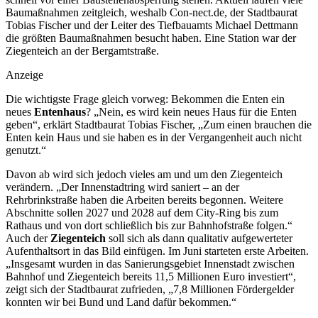
Baumaßnahmen zeitgleich, weshalb Con-nect.de, der Stadtbaurat
Tobias Fischer und der Leiter des Tiefbauamts Michael Dettmann
die größten Baumaßnahmen besucht haben. Eine Station war der
Ziegenteich an der Bergamtstraße.
Anzeige
Die wichtigste Frage gleich vorweg: Bekommen die Enten ein
neues
Entenhaus
? „Nein, es wird kein neues Haus für die Enten
geben“, erklärt Stadtbaurat Tobias Fischer, „Zum einen brauchen die
Enten kein Haus und sie haben es in der Vergangenheit auch nicht
genutzt.“
Davon ab wird sich jedoch vieles am und um den Ziegenteich
verändern. „Der Innenstadtring wird saniert – an der
Rehrbrinkstraße haben die Arbeiten bereits begonnen. Weitere
Abschnitte sollen 2027 und 2028 auf dem City-Ring bis zum
Rathaus und von dort schließlich bis zur Bahnhofstraße folgen.“
Auch der
Ziegenteich
soll sich als dann qualitativ aufgewerteter
Aufenthaltsort in das Bild einfügen. Im Juni starteten erste Arbeiten.
„Insgesamt wurden in das Sanierungsgebiet Innenstadt zwischen
Bahnhof und Ziegenteich bereits 11,5 Millionen Euro investiert“,
zeigt sich der Stadtbaurat zufrieden, „7,8 Millionen Fördergelder
konnten wir bei Bund und Land dafür bekommen.“