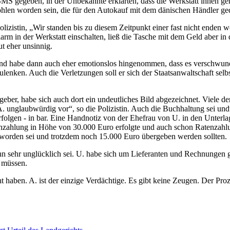
 SMS gegeben, in der Unbekannte erklärten, dass die Werkstatt ihnen ge
ohlen worden sein, die für den Autokauf mit dem dänischen Händler ge
lizistin, „Wir standen bis zu diesem Zeitpunkt einer fast nicht enden w
rm in der Werkstatt einschalten, ließ die Tasche mit dem Geld aber in 
t eher unsinnig.
 und habe dann auch eher emotionslos hingenommen, dass es verschwunden
ulenken. Auch die Verletzungen soll er sich der Staatsanwaltschaft sel
ber, habe sich auch dort ein undeutliches Bild abgezeichnet. Viele d
unglaubwürdig vor“, so die Polizistin. Auch die Buchhaltung sei undu
rfolgen - in bar. Eine Handnotiz von der Ehefrau von U. in den Unter
 Anzahlung in Höhe von 30.000 Euro erfolgte und auch schon Ratenzah
t worden sei und trotzdem noch 15.000 Euro übergeben werden sollten.
 ihn sehr unglücklich sei. U. habe sich um Lieferanten und Rechnunge
n müssen.
t haben. A. ist der einzige Verdächtige. Es gibt keine Zeugen. Der Pro