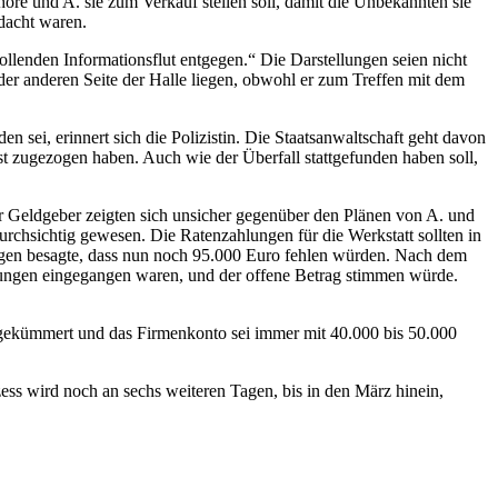
höre und A. sie zum Verkauf stellen soll, damit die Unbekannten sie
dacht waren.
ollenden Informationsflut entgegen.“ Die Darstellungen seien nicht
der anderen Seite der Halle liegen, obwohl er zum Treffen mit dem
 sei, erinnert sich die Polizistin. Die Staatsanwaltschaft geht davon
bst zugezogen haben. Auch wie der Überfall stattgefunden haben soll,
er Geldgeber zeigten sich unsicher gegenüber den Plänen von A. und
rchsichtig gewesen. Die Ratenzahlungen für die Werkstatt sollten in
lagen besagte, dass nun noch 95.000 Euro fehlen würden. Nach dem
lungen eingegangen waren, und der offene Betrag stimmen würde.
n gekümmert und das Firmenkonto sei immer mit 40.000 bis 50.000
zess wird noch an sechs weiteren Tagen, bis in den März hinein,