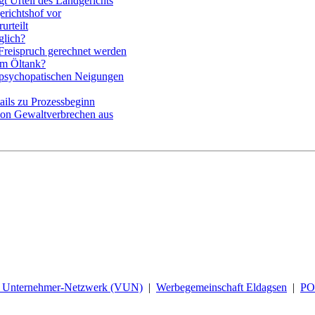
t Urteil des Landgerichts
erichtshof vor
rteilt
glich?
Freispruch gerechnet werden
im Öltank?
 psychopatischen Neigungen
ails zu Prozessbeginn
 von Gewaltverbrechen aus
d Unternehmer-Netzwerk (VUN)
|
Werbegemeinschaft Eldagsen
|
P