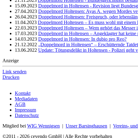
21.11.2023
Doppelmord Holtensen - Bundesgerichtshof bestätig
15.09.2023
Doppelmord in Holtensen - Revision liegt Bundesg
27.04.2023
Doppelmord Holtensen: Ayas A. wegen Mordes veru
26.04.2023
Doppelmord Holtensen: Freispruch, oder lebenslän
11.04.2023
Doppelmord Holtensen – Es muss wohl mit einem 
22.03.2023
Doppelmord Holtensen – Wem gehört das Messer 
17.03.2023
Doppelmord in Holtensen – Angeklagter hat keine
14.03.2023
Doppelmord in Holtensen: In dubio pro Reo?
21.12.2022
„Doppelmord in Holtensen“ – Erschütternde Tatdet
13.06.2022
Update: Tötungsdelikt in Holtensen - Polizei geht
Anzeige
Link senden
Drucken
Kontakt
Mediadaten
AGB
Impressum
Datenschutz
Mitglied bei
WIG Wennigsen
|
Unser Barsinghausen
|
Vereins- un
©2011 - 2026 cevendo GmbH | Alle Rechte vorbehalten