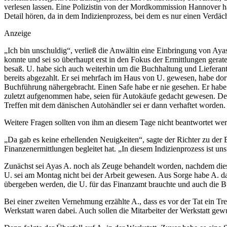
verlesen lassen. Eine Polizistin von der Mordkommission Hannover ha
Detail hören, da in dem Indizienprozess, bei dem es nur einen Verdächt
Anzeige
„Ich bin unschuldig“, verließ die Anwältin eine Einbringung von Ayas
konnte und sei so überhaupt erst in den Fokus der Ermittlungen ger
besaß. U. habe sich auch weiterhin um die Buchhaltung und Liefera
bereits abgezahlt. Er sei mehrfach im Haus von U. gewesen, habe do
Buchführung nähergebracht. Einen Safe habe er nie gesehen. Er habe 
zuletzt aufgenommen habe, seien für Autokäufe gedacht gewesen. De
Treffen mit dem dänischen Autohändler sei er dann verhaftet worden.
Weitere Fragen sollten von ihm an diesem Tage nicht beantwortet werd
„Da gab es keine erhellenden Neuigkeiten“, sagte der Richter zu der E
Finanzenermittlungen begleitet hat. „In diesem Indizienprozess ist uns 
Zunächst sei Ayas A. noch als Zeuge behandelt worden, nachdem dies
U. sei am Montag nicht bei der Arbeit gewesen. Aus Sorge habe A. da
übergeben werden, die U. für das Finanzamt brauchte und auch die Bu
Bei einer zweiten Vernehmung erzählte A., dass es vor der Tat ein Tre
Werkstatt waren dabei. Auch sollen die Mitarbeiter der Werkstatt gew