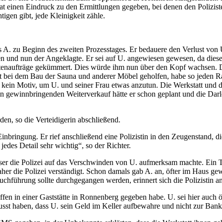
t einen Eindruck zu den Ermittlungen gegeben, bei denen den Polizisten
igen gibt, jede Kleinigkeit zähle.
 A. zu Beginn des zweiten Prozesstages. Er bedauere den Verlust von U.
aten und nun der Angeklagte. Er sei auf U. angewiesen gewesen, da die
ntenaufträge gekümmert. Dies würde ihm nun über den Kopf wachsen. D
rt bei dem Bau der Sauna und anderer Möbel geholfen, habe so jeden Ra
kein Motiv, um U. und seiner Frau etwas anzutun. Die Werkstatt und de
n gewinnbringenden Weiterverkauf hätte er schon geplant und die Da
en, so die Verteidigerin abschließend.
inbringung. Er rief anschließend eine Polizistin in den Zeugenstand, di
jedes Detail sehr wichtig“, so der Richter.
er die Polizei auf das Verschwinden von U. aufmerksam machte. Ein T
her die Polizei verständigt. Schon damals gab A. an, öfter im Haus ge
chführung sollte durchgegangen werden, erinnert sich die Polizistin a
ffen in einer Gaststätte in Ronnenberg gegeben habe. U. sei hier auch 
usst haben, dass U. sein Geld im Keller aufbewahre und nicht zur Bank