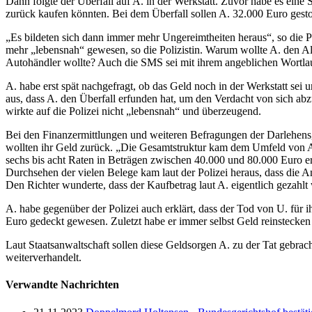
Dann folgte der Überfall auf A. in der Werkstatt. Zuvor habe es eine
zurück kaufen könnten. Bei dem Überfall sollen A. 32.000 Euro gest
„Es bildeten sich dann immer mehr Ungereimtheiten heraus“, so die Po
mehr „lebensnah“ gewesen, so die Polizistin. Warum wollte A. den Ala
Autohändler wollte? Auch die SMS sei mit ihrem angeblichen Wortlau
A. habe erst spät nachgefragt, ob das Geld noch in der Werkstatt sei
aus, dass A. den Überfall erfunden hat, um den Verdacht von sich abz
wirkte auf die Polizei nicht „lebensnah“ und überzeugend.
Bei den Finanzermittlungen und weiteren Befragungen der Darlehensge
wollten ihr Geld zurück. „Die Gesamtstruktur kam dem Umfeld von A. 
sechs bis acht Raten in Beträgen zwischen 40.000 und 80.000 Euro e
Durchsehen der vielen Belege kam laut der Polizei heraus, dass die
Den Richter wunderte, dass der Kaufbetrag laut A. eigentlich gezahl
A. habe gegenüber der Polizei auch erklärt, dass der Tod von U. für
Euro gedeckt gewesen. Zuletzt habe er immer selbst Geld reinstecke
Laut Staatsanwaltschaft sollen diese Geldsorgen A. zu der Tat gebrach
weiterverhandelt.
Verwandte Nachrichten