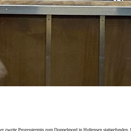
der zweite Prozesstermin zum Doppelmord in Holtensen stattgefunden.