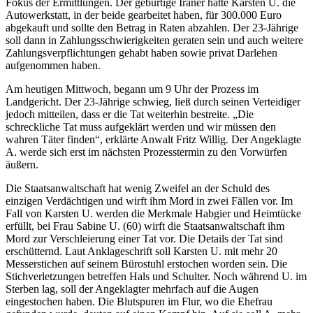
Fokus der Ermittlungen. Der gebürtige Iraner hatte Karsten U. die
Autowerkstatt, in der beide gearbeitet haben, für 300.000 Euro
abgekauft und sollte den Betrag in Raten abzahlen. Der 23-Jährige
soll dann in Zahlungsschwierigkeiten geraten sein und auch weitere
Zahlungsverpflichtungen gehabt haben sowie privat Darlehen
aufgenommen haben.
Am heutigen Mittwoch, begann um 9 Uhr der Prozess im
Landgericht. Der 23-Jährige schwieg, ließ durch seinen Verteidiger
jedoch mitteilen, dass er die Tat weiterhin bestreite. „Die
schreckliche Tat muss aufgeklärt werden und wir müssen den
wahren Täter finden“, erklärte Anwalt Fritz Willig. Der Angeklagte
A. werde sich erst im nächsten Prozesstermin zu den Vorwürfen
äußern.
Die Staatsanwaltschaft hat wenig Zweifel an der Schuld des
einzigen Verdächtigen und wirft ihm Mord in zwei Fällen vor. Im
Fall von Karsten U. werden die Merkmale Habgier und Heimtücke
erfüllt, bei Frau Sabine U. (60) wirft die Staatsanwaltschaft ihm
Mord zur Verschleierung einer Tat vor. Die Details der Tat sind
erschütternd. Laut Anklageschrift soll Karsten U. mit mehr 20
Messerstichen auf seinem Bürostuhl erstochen worden sein. Die
Stichverletzungen betreffen Hals und Schulter. Noch während U. im
Sterben lag, soll der Angeklagter mehrfach auf die Augen
eingestochen haben. Die Blutspuren im Flur, wo die Ehefrau