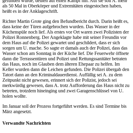
gefunden wurde, deuten auf einen Kampf hin. Auf sie soll A. mehr
als 50 Mal in Oberkörper und Extremitäten eingestochen haben,
heißt es in der Anklageschrift.
Richter Martin Grote ging den Befundbericht durch. Darin heißt es,
dass keine der Türen aufgebrochen wurden. Das Wasser in der
Küchenspüle noch lief. Als erstes vor Ort waren zwei Polizisten der
Polizei Ronnenberg. Der Angeklagte habe mit seiner Freundin vor
dem Haus auf die Polizei gewartet und geschildert, dass er sich
sorgen um U. mache. So sagte er damals auch der Polizei, dass das
Wasser schon am Sonntag in der Küche lief. Die Feuerwehr öffnete
dann die Terrassentüren und Polizei und Rettungssanitäter betraten
das Haus, noch im Glauben dem älteren Ehepaar zu helfen. Im
Keller wurden dann die Leichen gefunden. Die Polizei übergab den
Tatort dann an den Kriminaldauerdienst. Auffällig sei A. zu dem
Zeitpunkt nicht gewesen, erinnert sich der Polizist, jedoch sei
merkwürdig gewesen, dass A. trotz Aufforderung das Haus nicht zu
betreten, trotzdem hineinging und zwei Garagenschlüssel von U.
holen wollte.
Im Januar soll der Prozess fortgeführt werden. Es sind Termine bis
März angesetzt.
Verwandte Nachrichten