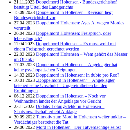
21.11.2023
Doppelmord Holtensen - Bundesgerichtshof
bestätigt Urteil des Landgerichts
15.09.2023
Doppelmord in Holtensen - Revision liegt
Bundesgerichtshof vor
27.04.2023
Doppelmord Holtensen: Ayas A. wegen Mordes
verurteilt
26.04.2023
Doppelmord Holtensen: Freispruch, oder
lebenslänglich?
11.04.2023
Doppelmord Holtensen – Es muss wohl mit
einem Freispruch gerechnet werden
22.03.2023
Doppelmord Holtensen – Wem gehört das Messer
im Öltank?
17.03.2023
Doppelmord in Holtensen – Angeklagter hat
keine psychopatischen Neigungen
14.03.2023
Doppelmord in Holtensen: In dubio pro Reo?
10.01.2023
„Doppelmord in Holtensen“ – Angeklagter
beteuert seine Unschuld – Ungereimtheiten bei den
Ermittlungen
06.12.2022
Doppelmord in Holtensen – Noch vor
Weihnachten landet der Angeklagte vor Gericht
23.11.2022
Update: Tötungsdelikt in Holtensen –
Staatsanwaltschaft erhebt Anklage
30.09.2022
Tatmotiv zum Mord in Holtensen weiter unklar –
Verdächtiger bestreitet die Tat
29.06.2022
Mord in Holtensen - Der Tatverdächtige selbst