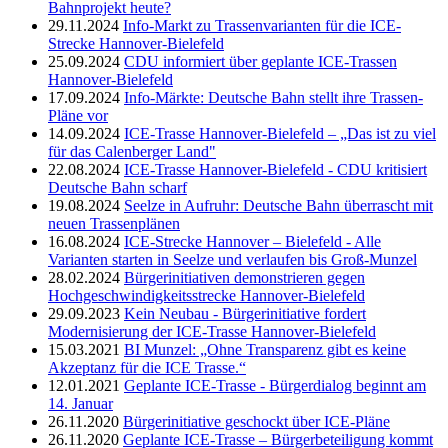
Bahnprojekt heute?
29.11.2024
Info-Markt zu Trassenvarianten für die ICE-
Strecke Hannover-Bielefeld
25.09.2024
CDU informiert über geplante ICE-Trassen
Hannover-Bielefeld
17.09.2024
Info-Märkte: Deutsche Bahn stellt ihre Trassen-
Pläne vor
14.09.2024
ICE-Trasse Hannover-Bielefeld – „Das ist zu viel
für das Calenberger Land"
22.08.2024
ICE-Trasse Hannover-Bielefeld - CDU kritisiert
Deutsche Bahn scharf
19.08.2024
Seelze in Aufruhr: Deutsche Bahn überrascht mit
neuen Trassenplänen
16.08.2024
ICE-Strecke Hannover – Bielefeld - Alle
Varianten starten in Seelze und verlaufen bis Groß-Munzel
28.02.2024
Bürgerinitiativen demonstrieren gegen
Hochgeschwindigkeitsstrecke Hannover-Bielefeld
29.09.2023
Kein Neubau - Bürgerinitiative fordert
Modernisierung der ICE-Trasse Hannover-Bielefeld
15.03.2021
BI Munzel: „Ohne Transparenz gibt es keine
Akzeptanz für die ICE Trasse.“
12.01.2021
Geplante ICE-Trasse - Bürgerdialog beginnt am
14. Januar
26.11.2020
Bürgerinitiative geschockt über ICE-Pläne
26.11.2020
Geplante ICE-Trasse – Bürgerbeteiligung kommt