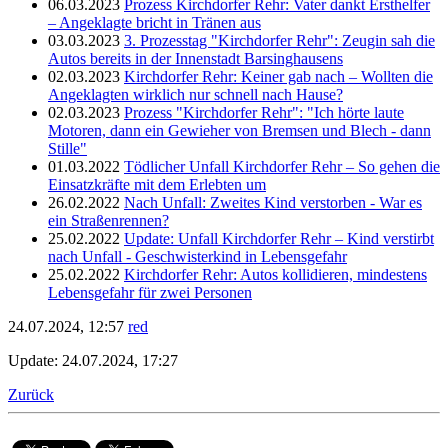
06.03.2023
Prozess Kirchdorfer Rehr: Vater dankt Ersthelfer
– Angeklagte bricht in Tränen aus
03.03.2023
3. Prozesstag "Kirchdorfer Rehr": Zeugin sah die
Autos bereits in der Innenstadt Barsinghausens
02.03.2023
Kirchdorfer Rehr: Keiner gab nach – Wollten die
Angeklagten wirklich nur schnell nach Hause?
02.03.2023
Prozess "Kirchdorfer Rehr": "Ich hörte laute
Motoren, dann ein Gewieher von Bremsen und Blech - dann
Stille"
01.03.2022
Tödlicher Unfall Kirchdorfer Rehr – So gehen die
Einsatzkräfte mit dem Erlebten um
26.02.2022
Nach Unfall: Zweites Kind verstorben - War es
ein Straßenrennen?
25.02.2022
Update: Unfall Kirchdorfer Rehr – Kind verstirbt
nach Unfall - Geschwisterkind in Lebensgefahr
25.02.2022
Kirchdorfer Rehr: Autos kollidieren, mindestens
Lebensgefahr für zwei Personen
24.07.2024, 12:57
red
Update: 24.07.2024, 17:27
Zurück