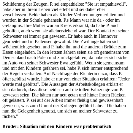
Schilderung der Zeugen, P. sei empathielos: "Sie ist empathievoll",
habe aber in ihrem Leben viel erlebt und sei daher eher
verschlossen. Beide haben als Kinder Verbrennungen erlitten und
wurden in der Schule gehänselt. P.s Mann war nie da - oder im
Gefängnis. Ihre Mutter war an Krebs erkrankt, da habe P. auch
geholfen, auch wenn sie alleinerziehend war. Der Kontakt zu seiner
Schwester sei immer gut gewesen. Er habe auch in Hannover
gearbeitet und in Pattensen gewohnt. Die Zwillinge hätten sich
wöchentlich gesehen und P. habe ihn und die anderen Brüder zum
Essen eingeladen. In den letzten Jahren seien sie oft gemeinsam von
Deutschland nach Polen und zurückgefahren, da habe er sich sicher
im Auto von seiner Schwester Ewa gefühlt. Wenn sie gemeinsam
und mit den Kindern gefahren sei, habe P. sich immer entsprechend
der Regeln verhalten. Auf Nachfrage der Richterin dazu, dass P.
öfter geblitzt wurde, habe er nur von einer Situation erfahren: "Jeder
werde mal geblitzt". Die Aussagen der Arbeitskollegen erklärt er
sich dadurch, dass diese neidisch auf die tollen Fahrzeuge von P.
gewesen seien. Die hätten nur nett getan und hinter ihrem Rücken
oft gelästert. P. sei auf der Arbeit immer fleißig und gewissenhaft
gewesen, was zum Unmut der Kollegen geführt habe. "Die haben
nun die Gelegenheit genutzt, um sich an meiner Schwester zu
rächen."
Bruder: Situation mit den Kindern war problematisch