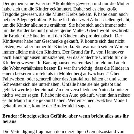
Der gemeinsame Vater sei Alkoholiker gewesen und nur die Mutter
habe sich um die Kinder gekümmert. Daher sei es eine große
Tragödie gewesen, als die Mutter Krebs bekam. P. habe dann auch
bei der Pflege geholfen. P. habe in Polen zwei Arbeitsstellen gehabt,
um die Kinder alleine zu ernähren. Sie habe sich auch immer sehr
um die Kinder bemüht und sei gerne Mutter. Gleichwohl beschreibt
ihr Bruder die Situation mit den Kindern als problematisch. Der
Kindsvater habe nur Geschenke gekauft, P. konnte sich das nicht
leisten, war aber immer für Kinder da. Sie war nach seinen Worten
immer alleine mit den Kindern. Der Grund für P., von Hannover
nach Barsinghausen umzuziehen, sei das schlechte Umfeld für die
Kinder gewesen: "In Barsinghausen waren das Umfeld und auch
die Wohnverhältnisse besser. Es war ihr wichtig, dass die Kinder in
einem besseren Umfeld als in Mühlenberg aufwachsen." Über
Fahrweisen, oder generell über das Autofahren hätten er und seine
Schwester sich nie unterhalten. Unfälle hätte sie nie gehabt und
geblitzt werde jeder einmal. Zu den verschiedenen Autos konnte er
nichts weiter sagen. P. habe nie ein Auto gekauft, wenn dann müsse
es ihr Mann für sie gekauft haben. Wer entschied, welches Modell
gekauft wurde, konnte der Bruder nicht sagen.
Bruder: Sie zeigt selten Gefühle, aber wenn bricht alles aus ihr
heraus
Die Verteidigung fragt nach dem derzeitigen Gemütszustand von