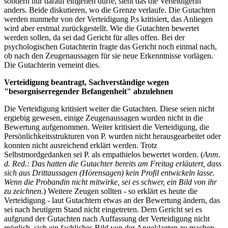
sondern nur darauf eingehen dürfe, sieht das die Verteidigerin
anders. Beide diskutieren, wo die Grenze verlaufe. Die Gutachten
werden nunmehr von der Verteidigung P.s kritisiert, das Anliegen
wird aber erstmal zurückgestellt. Wie die Gutachten bewertet
werden sollen, da sei dad Gericht für alles offen. Bei der
psychologischen Gutachterin fragte das Gericht noch einmal nach,
ob nach den Zeugenaussagen für sie neue Erkenntnisse vorlägen.
Die Gutachterin verneint dies.
Verteidigung beantragt, Sachverständige wegen
"besorgniserregender Befangenheit" abzulehnen
Die Verteidigung kritisiert weiter die Gutachten. Diese seien nicht
ergiebig gewesen, einige Zeugenaussagen wurden nicht in die
Bewertung aufgenommen. Weiter kritisiert die Verteidigung, die
Persönlichkeitsstrukturen von P. wurden nicht herausgearbeitet oder
konnten nicht ausreichend erklärt werden. Trotz
Selbstmordgedanken sei P. als empathielos bewertet worden. (
Anm.
d. Red.: Das hatten die Gutachter bereits am Freitag erläutert, dass
sich aus Drittaussagen (Hörensagen) kein Profil entwickeln lasse.
Wenn die Probandin nicht mitwirke, sei es schwer, ein Bild von ihr
zu zeichnen.
) Weitere Zeugen sollten - so erklärt es heute die
Verteidigung - laut Gutachtern etwas an der Bewertung ändern, das
sei nach heutigem Stand nicht eingetreten. Dem Gericht sei es
aufgrund der Gutachten nach Auffassung der Verteidigung nicht
möglich, sich ein fachliches Bild von der Angeklagten zu machen.