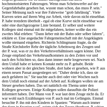
hochmotorisierten Fahrzeugen. Wenn man Scheinwerfer auf der
Gegenfahrbahn gesehen hat, wusste man schon, das muss P. sein."
Seiner Meinung nach war ihre Fahrweise "grob fahrlässig". Viele
Kurven seien auf ihrem Weg zur Arbeit, viele davon nicht einsehbar.
P. habe trotzdem überholt - egal ob eine Kurve nicht einsehbar war
oder eine durchgezogene Linie bestand. Er selber und weitere
Kollegen sind einmal mit ihr mitgefahren, keiner wollte das ein
zweites Mal erleben: "Dann lieber mit der Bahn oder selber fahren",
erklärte er. Eine angedachte Fahrgemeinschaft mit der Angeklagten
wollte niemand eingehen. Richterin Schlingmann fragte, da die
Straße Kirchdorfer Rehr der tägliche Arbeitsweg des Zeugen und
der P. war, was er zu den Verkehrsverhältnissen sagen könne. Der
Zeuge empfand das Verkehrsaufkommen zu den Zeiten vor und
nach den Schichten so, dass dann immer mehr losgewesen sei. Nach
dem Unfall habe er keinen Kontakt mehr zu P. gehabt. Beide
wohnen aber in der gleichen Straße, dort habe er gesehen, wie P. aus
einem neuen Passat ausgestiegen sei: "Daher denke ich, dass sie
auch gefahren ist." Sie tauchte auch drei oder vier Wochen nach
dem Unfall noch einmal auf der Arbeit auf. Kollegen wollen sie am
Steuer gesehen haben. Das sei natürlich ein Thema unter den
Kollegen gewesen. Einige Kollegen sollen daraufhin die Polizei
informiert haben. Der Mann von P. war laut dem Zeuge nicht da. Er
war wohl nach Erzählungen von P. auch mal im Gefängnis. Einmal
besuchte P. ihn mit den Kindern in Spanien: "Warum auch immer
der dann in Spanien war", zeigte sich der Zeuge überfragt. P. schien