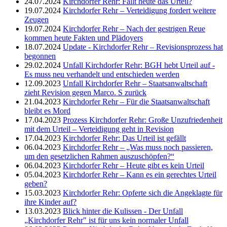
24.07.2024
Kirchdorfer Rehr: Fällt heute das Urteil?
19.07.2024
Kirchdorfer Rehr – Verteidigung fordert weitere
Zeugen
19.07.2024
Kirchdorfer Rehr – Nach der gestrigen Reue
kommen heute Fakten und Plädoyers
18.07.2024
Update - Kirchdorfer Rehr – Revisionsprozess hat
begonnen
29.02.2024
Unfall Kirchdorfer Rehr: BGH hebt Urteil auf -
Es muss neu verhandelt und entschieden werden
12.09.2023
Unfall Kirchdorfer Rehr – Staatsanwaltschaft
zieht Revision gegen Marco. S zurück
21.04.2023
Kirchdorfer Rehr – Für die Staatsanwaltschaft
bleibt es Mord
17.04.2023
Prozess Kirchdorfer Rehr: Große Unzufriedenheit
mit dem Urteil – Verteidigung geht in Revision
17.04.2023
Kirchdorfer Rehr: Das Urteil ist gefällt
06.04.2023
Kirchdorfer Rehr – „Was muss noch passieren,
um den gesetzlichen Rahmen auszuschöpfen?“
06.04.2023
Kirchdorfer Rehr – Heute gibt es kein Urteil
05.04.2023
Kirchdorfer Rehr – Kann es ein gerechtes Urteil
geben?
15.03.2023
Kirchdorfer Rehr: Opferte sich die Angeklagte für
ihre Kinder auf?
13.03.2023
Blick hinter die Kulissen - Der Unfall
„Kirchdorfer Rehr" ist für uns kein normaler Unfall