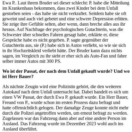
Ewa P.. Laut ihrem Bruder sei dieser schlecht: P. habe die Mitteilung
im Krankenhaus bekommen, dass zwei Kinder bei dem Unfall
gestorben seien - das habe sie nicht verkraftet. Seitdem habe sie oft
geweint und auch viel gebetet und eine schwere Depression erlitten.
Sie zeige ihre Gefühle selten, aber wenn, dann breche alles aus ihr
heraus. Auf Nachfrage der psychologischen Gutachterin, was die
Schwester über schnelles Fahren gesagt habe, erklärte er, diese
Gespräche habe es nicht gegeben. P. sagte gegenüber der
Gutachterin aus, sie (P.) habe sich in Autos verliebt, so wie sie sich
in ihr Hochzeitskleid verliebt hätte. Der Bruder kann dazu nichts
sagen, im Vergleich zu ihr sieht er eher sich als Auto-Fan und fahre
selber immer Autos mit 300 PS.
Wo ist der Passat, der nach dem Unfall gekauft wurde? Und wo
ist Herr Bauer?
Als nächste Zeugin wird eine Polizistin gehört, die den weiteren
Autokauf nach dem Unfall untersucht hat. Dabei handelt es sich um
einen VW Passat, der durch Ewa P. gekauft wurde. Ein Herr Bauer,
Freund von P., wurde schon im ersten Prozess dazu befragt und
hatte offensichtlich gelogen. Der damalige Zeuge konnte nicht mehr
durch die Polizei angetroffen werden, um erneut befragt zu werden.
Zugelassen war das Fahrzeug dann aber auf eine andere Person im
Ausland. Das Fahrzeug wurde im Dezember 2023 wohl auch ins
Ausland überführt.