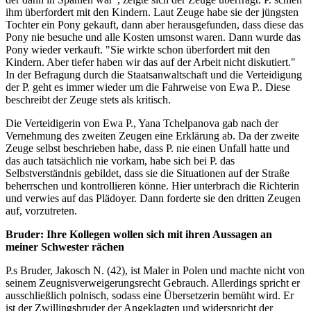
ihm überfordert mit den Kindern. Laut Zeuge habe sie der jüngsten
Tochter ein Pony gekauft, dann aber herausgefunden, dass diese das
Pony nie besuche und alle Kosten umsonst waren. Dann wurde das
Pony wieder verkauft. "Sie wirkte schon überfordert mit den
Kindern. Aber tiefer haben wir das auf der Arbeit nicht diskutiert."
In der Befragung durch die Staatsanwaltschaft und die Verteidigung
der P. geht es immer wieder um die Fahrweise von Ewa P.. Diese
beschreibt der Zeuge stets als kritisch.
Die Verteidigerin von Ewa P., Yana Tchelpanova gab nach der
Vernehmung des zweiten Zeugen eine Erklärung ab. Da der zweite
Zeuge selbst beschrieben habe, dass P. nie einen Unfall hatte und
das auch tatsächlich nie vorkam, habe sich bei P. das
Selbstverständnis gebildet, dass sie die Situationen auf der Straße
beherrschen und kontrollieren könne. Hier unterbrach die Richterin
und verwies auf das Plädoyer. Dann forderte sie den dritten Zeugen
auf, vorzutreten.
Bruder: Ihre Kollegen wollen sich mit ihren Aussagen an
meiner Schwester rächen
P.s Bruder, Jakosch N. (42), ist Maler in Polen und machte nicht von
seinem Zeugnisverweigerungsrecht Gebrauch. Allerdings spricht er
ausschließlich polnisch, sodass eine Übersetzerin bemüht wird. Er
ist der Zwillingsbruder der Angeklagten und widerspricht der