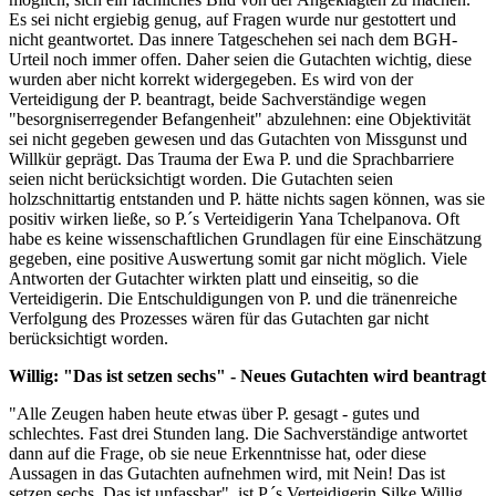
Es sei nicht ergiebig genug, auf Fragen wurde nur gestottert und
nicht geantwortet. Das innere Tatgeschehen sei nach dem BGH-
Urteil noch immer offen. Daher seien die Gutachten wichtig, diese
wurden aber nicht korrekt widergegeben. Es wird von der
Verteidigung der P. beantragt, beide Sachverständige wegen
"besorgniserregender Befangenheit" abzulehnen: eine Objektivität
sei nicht gegeben gewesen und das Gutachten von Missgunst und
Willkür geprägt. Das Trauma der Ewa P. und die Sprachbarriere
seien nicht berücksichtigt worden. Die Gutachten seien
holzschnittartig entstanden und P. hätte nichts sagen können, was sie
positiv wirken ließe, so P.´s Verteidigerin Yana Tchelpanova. Oft
habe es keine wissenschaftlichen Grundlagen für eine Einschätzung
gegeben, eine positive Auswertung somit gar nicht möglich. Viele
Antworten der Gutachter wirkten platt und einseitig, so die
Verteidigerin. Die Entschuldigungen von P. und die tränenreiche
Verfolgung des Prozesses wären für das Gutachten gar nicht
berücksichtigt worden.
Willig: "Das ist setzen sechs" - Neues Gutachten wird beantragt
"Alle Zeugen haben heute etwas über P. gesagt - gutes und
schlechtes. Fast drei Stunden lang. Die Sachverständige antwortet
dann auf die Frage, ob sie neue Erkenntnisse hat, oder diese
Aussagen in das Gutachten aufnehmen wird, mit Nein! Das ist
setzen sechs. Das ist unfassbar", ist P.´s Verteidigerin Silke Willig