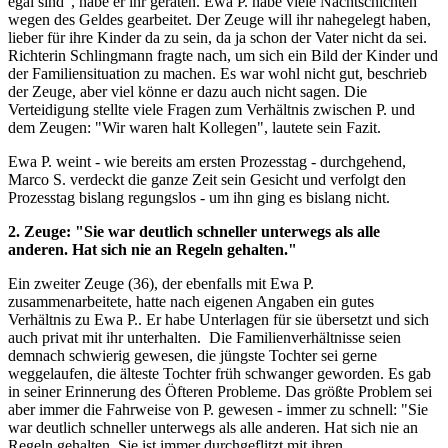
egal sind", habe er ihr geraten. Ewa P. habe viele Nachtschichten
wegen des Geldes gearbeitet. Der Zeuge will ihr nahegelegt haben,
lieber für ihre Kinder da zu sein, da ja schon der Vater nicht da sei.
Richterin Schlingmann fragte nach, um sich ein Bild der Kinder und
der Familiensituation zu machen. Es war wohl nicht gut, beschrieb
der Zeuge, aber viel könne er dazu auch nicht sagen. Die
Verteidigung stellte viele Fragen zum Verhältnis zwischen P. und
dem Zeugen: "Wir waren halt Kollegen", lautete sein Fazit.
Ewa P. weint - wie bereits am ersten Prozesstag - durchgehend,
Marco S. verdeckt die ganze Zeit sein Gesicht und verfolgt den
Prozesstag bislang regungslos - um ihn ging es bislang nicht.
2. Zeuge: "Sie war deutlich schneller unterwegs als alle
anderen. Hat sich nie an Regeln gehalten."
Ein zweiter Zeuge (36), der ebenfalls mit Ewa P.
zusammenarbeitete, hatte nach eigenen Angaben ein gutes
Verhältnis zu Ewa P.. Er habe Unterlagen für sie übersetzt und sich
auch privat mit ihr unterhalten. Die Familienverhältnisse seien
demnach schwierig gewesen, die jüngste Tochter sei gerne
weggelaufen, die älteste Tochter früh schwanger geworden. Es gab
in seiner Erinnerung des Öfteren Probleme. Das größte Problem sei
aber immer die Fahrweise von P. gewesen - immer zu schnell: "Sie
war deutlich schneller unterwegs als alle anderen. Hat sich nie an
Regeln gehalten. Sie ist immer durchgeflitzt mit ihren