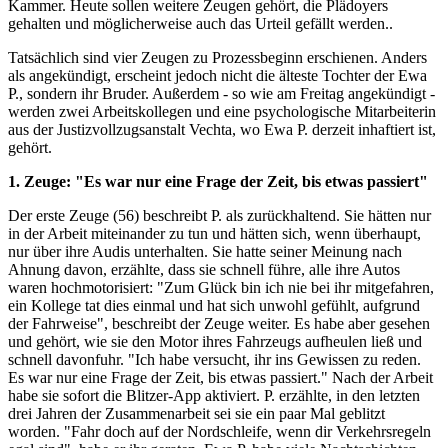
Kammer. Heute sollen weitere Zeugen gehört, die Plädoyers
gehalten und möglicherweise auch das Urteil gefällt werden..
Tatsächlich sind vier Zeugen zu Prozessbeginn erschienen. Anders
als angekündigt, erscheint jedoch nicht die älteste Tochter der Ewa
P., sondern ihr Bruder. Außerdem - so wie am Freitag angekündigt -
werden zwei Arbeitskollegen und eine psychologische Mitarbeiterin
aus der Justizvollzugsanstalt Vechta, wo Ewa P. derzeit inhaftiert ist,
gehört.
1. Zeuge: "Es war nur eine Frage der Zeit, bis etwas passiert"
Der erste Zeuge (56) beschreibt P. als zurückhaltend. Sie hätten nur
in der Arbeit miteinander zu tun und hätten sich, wenn überhaupt,
nur über ihre Audis unterhalten. Sie hatte seiner Meinung nach
Ahnung davon, erzählte, dass sie schnell führe, alle ihre Autos
waren hochmotorisiert: "Zum Glück bin ich nie bei ihr mitgefahren,
ein Kollege tat dies einmal und hat sich unwohl gefühlt, aufgrund
der Fahrweise", beschreibt der Zeuge weiter. Es habe aber gesehen
und gehört, wie sie den Motor ihres Fahrzeugs aufheulen ließ und
schnell davonfuhr. "Ich habe versucht, ihr ins Gewissen zu reden.
Es war nur eine Frage der Zeit, bis etwas passiert." Nach der Arbeit
habe sie sofort die Blitzer-App aktiviert. P. erzählte, in den letzten
drei Jahren der Zusammenarbeit sei sie ein paar Mal geblitzt
worden. "Fahr doch auf der Nordschleife, wenn dir Verkehrsregeln