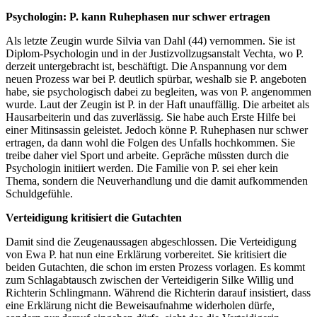
Psychologin: P. kann Ruhephasen nur schwer ertragen
Als letzte Zeugin wurde Silvia van Dahl (44) vernommen. Sie ist
Diplom-Psychologin und in der Justizvollzugsanstalt Vechta, wo P.
derzeit untergebracht ist, beschäftigt. Die Anspannung vor dem
neuen Prozess war bei P. deutlich spürbar, weshalb sie P. angeboten
habe, sie psychologisch dabei zu begleiten, was von P. angenommen
wurde. Laut der Zeugin ist P. in der Haft unauffällig. Die arbeitet als
Hausarbeiterin und das zuverlässig. Sie habe auch Erste Hilfe bei
einer Mitinsassin geleistet. Jedoch könne P. Ruhephasen nur schwer
ertragen, da dann wohl die Folgen des Unfalls hochkommen. Sie
treibe daher viel Sport und arbeite. Gepräche müssten durch die
Psychologin initiiert werden. Die Familie von P. sei eher kein
Thema, sondern die Neuverhandlung und die damit aufkommenden
Schuldgefühle.
Verteidigung kritisiert die Gutachten
Damit sind die Zeugenaussagen abgeschlossen. Die Verteidigung
von Ewa P. hat nun eine Erklärung vorbereitet. Sie kritisiert die
beiden Gutachten, die schon im ersten Prozess vorlagen. Es kommt
zum Schlagabtausch zwischen der Verteidigerin Silke Willig und
Richterin Schlingmann. Während die Richterin darauf insistiert, dass
eine Erklärung nicht die Beweisaufnahme widerholen dürfe,