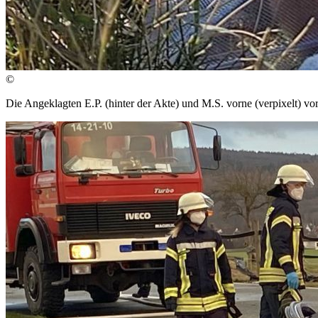
©
Die Angeklagten E.P. (hinter der Akte) und M.S. vorne (verpixelt) v