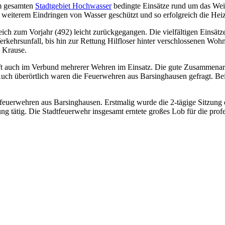
m gesamten
Stadtgebiet Hochwasser
bedingte Einsätze rund um das Wei
weiterem Eindringen von Wasser geschützt und so erfolgreich die Heiz
eich zum Vorjahr (492) leicht zurückgegangen. Die vielfältigen Einsä
kehrsunfall, bis hin zur Rettung Hilfloser hinter verschlossenen Wohn
a Krause.
t auch im Verbund mehrerer Wehren im Einsatz. Die gute Zusammenarb
Auch überörtlich waren die Feuerwehren aus Barsinghausen gefragt. B
sfeuerwehren aus Barsinghausen. Erstmalig wurde die 2-tägige Sitzung
g tätig. Die Stadtfeuerwehr insgesamt erntete großes Lob für die prof