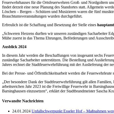
Feuerwehrhauses für die Ortsfeuerwehren Groß- und Nordgoltern un
findet derzeit eine neue Planung des Standortes statt. Allgemein w
Löschen – Bergen – Schützen und Musizieren waren die fünf musiktreib
Brauchtumsveranstaltungen wurden durchgeführt.
Erfreulich ist die Schaffung und Besetzung der Stelle eines
hauptamt
„Schweren Herzens durften wir unseren zuständigen Sacharbeiter Edg
Mühe zuerst in das Thema Ehrungen, Beförderungen und Ausschreibung
Ausblick 2024
In diesem Jahr werden die Beschaffungen von insgesamt sechs Feuer
zuständige Sacharbeiter unterstützen. Die Bestellung und Auslieferun
Jahres rechnet die Stadtfeuerwehrführung mit der Auslieferung der 
Bei der Presse- und Öffentlichkeitsarbeit werden die Feuerwehrleute si
„Der besondere Dank der Stadtfeuerwehrführung gilt allen Familien, 
arbeitsreichen Jahr 2023 ist die Freiwillige Feuerwehr in Barsingha
Barsinghausen einzusetzen“, erklärt der Stadtbrandmeister Sascha Kr
Verwandte Nachrichten
24.01.2024
Unfallschwerpunkt Esseler Hof – Maßnahmen werd