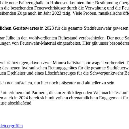
d die neue Fahrzeughalle in Holtensen konnten ihrer Bestimmung übe
erden die bestehenden Feuerwehrhäuser durch die Verwaltung und die 
enden Züge auch im Jahr 2023 tätig. Viele Proben, musikalische öffent
lichen Gerätewartes
in 2023 für die gesamte Stadtfeuerwehr gewesen
ar Jülke in den wohlverdienten Ruhestand verabschieden. Der neue Sac
en von Feuerwehr-Material eingearbeitet. Hier gilt unser besonderer 
wehrfahrzeugen, davon zwei Mannschaftstransportwagen vorbereitet. D
g des neuen hydraulischen Rettungsgerätes für die gesamte Stadtfeuerwe
neuen Drehleiter und eines Löschfahrzeuges für die Schwerpunktwehr B
ch neu aufstellen, um hier noch präsenter und aktueller zu sein.
Partnerinnen und Partnern, die am zurückliegenden Weihnachtsfest auf
usen auch in 2024 bereit sich mit vollem ehrenamtlichem Engagement fü
ause abschließend.
en ergriffen