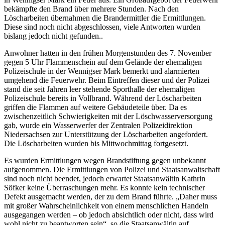
bekämpfte den Brand über mehrere Stunden. Nach den
Löscharbeiten übernahmen die Brandermittler die Ermittlungen.
Diese sind noch nicht abgeschlossen, viele Antworten wurden
bislang jedoch nicht gefunden..
Anwohner hatten in den frühen Morgenstunden des 7. November
gegen 5 Uhr Flammenschein auf dem Gelände der ehemaligen
Polizeischule in der Wennigser Mark bemerkt und alarmierten
umgehend die Feuerwehr. Beim Eintreffen dieser und der Polizei
stand die seit Jahren leer stehende Sporthalle der ehemaligen
Polizeischule bereits in Vollbrand. Während der Löscharbeiten
griffen die Flammen auf weitere Gebäudeteile über. Da es
zwischenzeitlich Schwierigkeiten mit der Löschwasserversorgung
gab, wurde ein Wasserwerfer der Zentralen Polizeidirektion
Niedersachsen zur Unterstützung der Löscharbeiten angefordert.
Die Löscharbeiten wurden bis Mittwochmittag fortgesetzt.
Es wurden Ermittlungen wegen Brandstiftung gegen unbekannt
aufgenommen. Die Ermittlungen von Polizei und Staatsanwaltschaft
sind noch nicht beendet, jedoch erwartet Staatsanwältin Kathrin
Söfker keine Überraschungen mehr. Es konnte kein technischer
Defekt ausgemacht werden, der zu dem Brand führte. „Daher muss
mit großer Wahrscheinlichkeit von einem menschlichen Handeln
ausgegangen werden – ob jedoch absichtlich oder nicht, dass wird
wohl nicht zu beantworten sein“, so die Staatsanwältin auf