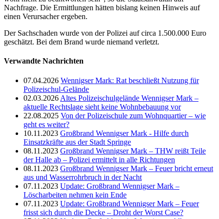
Nachfrage. Die Ermittlungen hätten bislang keinen Hinweis auf
einen Verursacher ergeben.
Der Sachschaden wurde von der Polizei auf circa 1.500.000 Euro
geschätzt. Bei dem Brand wurde niemand verletzt.
Verwandte Nachrichten
07.04.2026
Wennigser Mark: Rat beschließt Nutzung für
Polizeischul-Gelände
02.03.2026
Altes Polizeischulgelände Wennigser Mark –
aktuelle Rechtslage sieht keine Wohnbebauung vor
22.08.2025
Von der Polizeischule zum Wohnquartier – wie
geht es weiter?
10.11.2023
Großbrand Wennigser Mark - Hilfe durch
Einsatzkräfte aus der Stadt Springe
08.11.2023
Großbrand Wennigser Mark – THW reißt Teile
der Halle ab – Polizei ermittelt in alle Richtungen
08.11.2023
Großbrand Wennigser Mark – Feuer bricht erneut
aus und Wasserrohrbruch in der Nacht
07.11.2023
Update: Großbrand Wennigser Mark –
Löscharbeiten nehmen kein Ende
07.11.2023
Update: Großbrand Wennigser Mark – Feuer
frisst sich durch die Decke – Droht der Worst Case?