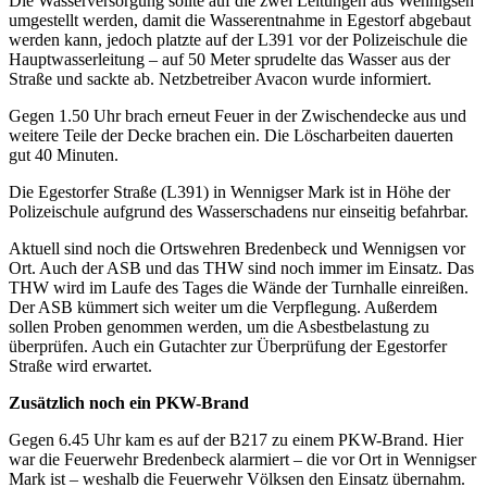
Die Wasserversorgung sollte auf die zwei Leitungen aus Wennigsen
umgestellt werden, damit die Wasserentnahme in Egestorf abgebaut
werden kann, jedoch platzte auf der L391 vor der Polizeischule die
Hauptwasserleitung – auf 50 Meter sprudelte das Wasser aus der
Straße und sackte ab. Netzbetreiber Avacon wurde informiert.
Gegen 1.50 Uhr brach erneut Feuer in der Zwischendecke aus und
weitere Teile der Decke brachen ein. Die Löscharbeiten dauerten
gut 40 Minuten.
Die Egestorfer Straße (L391) in Wennigser Mark ist in Höhe der
Polizeischule aufgrund des Wasserschadens nur einseitig befahrbar.
Aktuell sind noch die Ortswehren Bredenbeck und Wennigsen vor
Ort. Auch der ASB und das THW sind noch immer im Einsatz. Das
THW wird im Laufe des Tages die Wände der Turnhalle einreißen.
Der ASB kümmert sich weiter um die Verpflegung. Außerdem
sollen Proben genommen werden, um die Asbestbelastung zu
überprüfen. Auch ein Gutachter zur Überprüfung der Egestorfer
Straße wird erwartet.
Zusätzlich noch ein PKW-Brand
Gegen 6.45 Uhr kam es auf der B217 zu einem PKW-Brand. Hier
war die Feuerwehr Bredenbeck alarmiert – die vor Ort in Wennigser
Mark ist – weshalb die Feuerwehr Völksen den Einsatz übernahm.