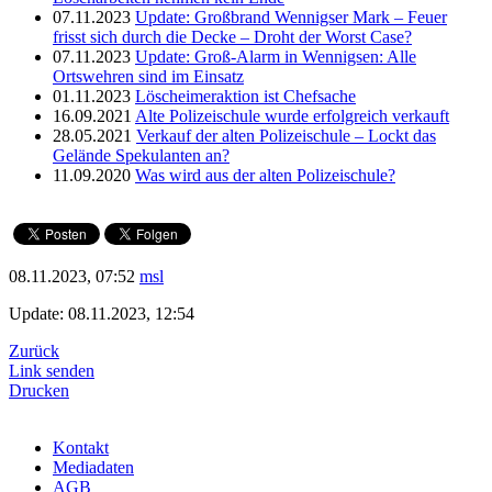
07.11.2023
Update: Großbrand Wennigser Mark – Feuer
frisst sich durch die Decke – Droht der Worst Case?
07.11.2023
Update: Groß-Alarm in Wennigsen: Alle
Ortswehren sind im Einsatz
01.11.2023
Löscheimeraktion ist Chefsache
16.09.2021
Alte Polizeischule wurde erfolgreich verkauft
28.05.2021
Verkauf der alten Polizeischule – Lockt das
Gelände Spekulanten an?
11.09.2020
Was wird aus der alten Polizeischule?
08.11.2023, 07:52
msl
Update: 08.11.2023, 12:54
Zurück
Link senden
Drucken
Kontakt
Mediadaten
AGB