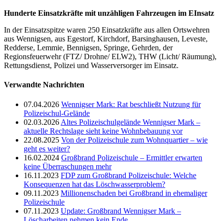
Hunderte Einsatzkräfte mit unzähligen Fahrzeugen im EInsatz
In der Einsatzspitze waren 250 Einsatzkräfte aus allen Ortswehren
aus Wennigsen, aus Egestorf, Kirchdorf, Barsinghausen, Leveste,
Redderse, Lemmie, Bennigsen, Springe, Gehrden, der
Regionsfeuerwehr (FTZ/ Drohne/ ELW2), THW (Licht/ Räumung),
Rettungsdienst, Polizei und Wasserversorger im Einsatz.
Verwandte Nachrichten
07.04.2026
Wennigser Mark: Rat beschließt Nutzung für
Polizeischul-Gelände
02.03.2026
Altes Polizeischulgelände Wennigser Mark –
aktuelle Rechtslage sieht keine Wohnbebauung vor
22.08.2025
Von der Polizeischule zum Wohnquartier – wie
geht es weiter?
16.02.2024
Großbrand Polizeischule – Ermittler erwarten
keine Überraschungen mehr
16.11.2023
FDP zum Großbrand Polizeischule: Welche
Konsequenzen hat das Löschwasserproblem?
09.11.2023
Millionenschaden bei Großbrand in ehemaliger
Polizeischule
07.11.2023
Update: Großbrand Wennigser Mark –
Löscharbeiten nehmen kein Ende