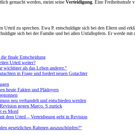
tlich gemacht werden, meint seine
Verteidigung
. Eine Freiheitsstrafe
m Urteil zu sprechen. Ewa P. entschuldigte sich bei den Eltern und erkl
schuldigte sich bei der Familie und bei allen Unfallopfern. Er werde mit
 die finale Entscheidung
iten Urteil weiter?
r wichtiger als das Leben anderer."
utachten in Frage und fordert neuen Gutachter
eugen
en heute Fakten und Plädoyers
 begonnen
s muss neu verhandelt und entschieden werden
t Revision gegen Marco. S zurück
bt es Mord
it dem Urteil – Verteidigung geht in Revision
 den gesetzlichen Rahmen auszuschöpfen?“