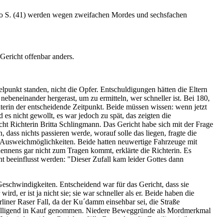
rco S. (41) werden wegen zweifachen Mordes und sechsfachen
Gericht offenbar anders.
elpunkt standen, nicht die Opfer. Entschuldigungen hätten die Eltern
 nebeneinander hergerast, um zu ermitteln, wer schneller ist. Bei 180,
hterin der entscheidende Zeitpunkt. Beide müssen wissen: wenn jetzt
 es nicht gewollt, es war jedoch zu spät, das zeigten die
cht Richterin Britta Schlingmann. Das Gericht habe sich mit der Frage
dass nichts passieren werde, worauf solle das liegen, fragte die
ne Ausweichmöglichkeiten. Beide hatten neuwertige Fahrzeuge mit
 Rennens gar nicht zum Tragen kommt, erklärte die Richterin. Es
cht beeinflusst werden: "Dieser Zufall kam leider Gottes dann
eschwindigkeiten. Entscheidend war für das Gericht, dass sie
d, er ist ja nicht sie; sie war schneller als er. Beide haben die
iner Raser Fall, da der Ku´damm einsehbar sei, die Straße
en billigend in Kauf genommen. Niedere Beweggründe als Mordmerkmal