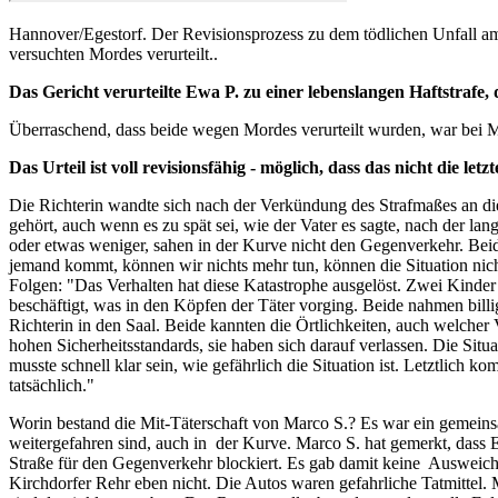
Hannover/Egestorf. Der Revisionsprozess zu dem tödlichen Unfall a
versuchten Mordes verurteilt..
Das Gericht verurteilte Ewa P. zu einer lebenslangen Haftstrafe
Überraschend, dass beide wegen Mordes verurteilt wurden, war bei M
Das Urteil ist voll revisionsfähig - möglich, dass das nicht die let
Die Richterin wandte sich nach der Verkündung des Strafmaßes an die E
gehört, auch wenn es zu spät sei, wie der Vater es sagte, nach der lan
oder etwas weniger, sahen in der Kurve nicht den Gegenverkehr. Beide
jemand kommt, können wir nichts mehr tun, können die Situation nicht 
Folgen: "Das Verhalten hat diese Katastrophe ausgelöst. Zwei Kinder 
beschäftigt, was in den Köpfen der Täter vorging. Beide nahmen billig
Richterin in den Saal. Beide kannten die Örtlichkeiten, auch welche
hohen Sicherheitsstandards, sie haben sich darauf verlassen. Die Situ
musste schnell klar sein, wie gefährlich die Situation ist. Letztlich 
tatsächlich."
Worin bestand die Mit-Täterschaft von Marco S.? Es war ein gemeinsa
weitergefahren sind, auch in der Kurve. Marco S. hat gemerkt, dass Ewa
Straße für den Gegenverkehr blockiert. Es gab damit keine Ausweichm
Kirchdorfer Rehr eben nicht. Die Autos waren gefahrliche Tatmittel