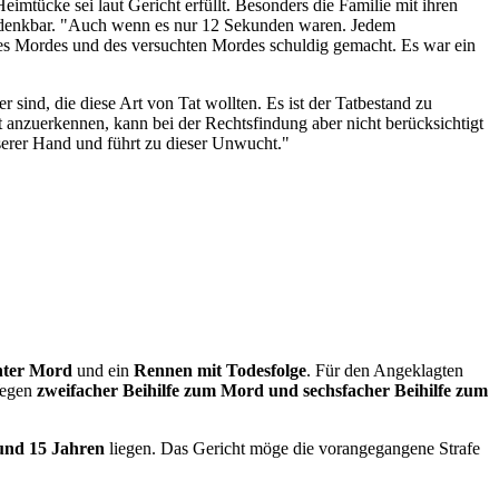
tücke sei laut Gericht erfüllt. Besonders die Familie mit ihren
ht denkbar. "Auch wenn es nur 12 Sekunden waren. Jedem
 des Mordes und des versuchten Mordes schuldig gemacht. Es war ein
 sind, die diese Art von Tat wollten. Es ist der Tatbestand zu
st anzuerkennen, kann bei der Rechtsfindung aber nicht berücksichtigt
nserer Hand und führt zu dieser Unwucht."
hter Mord
und ein
Rennen mit Todesfolge
. Für den Angeklagten
 Wegen
zweifacher Beihilfe zum Mord und sechsfacher Beihilfe zum
und 15 Jahren
liegen. Das Gericht möge die vorangegangene Strafe