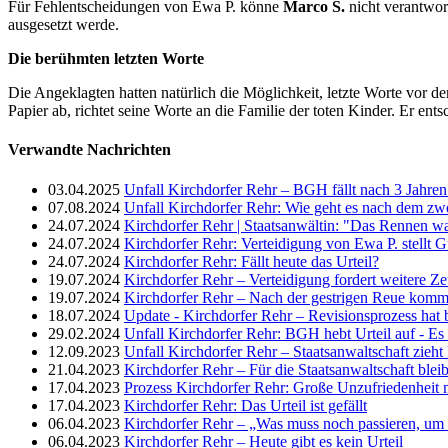
Für Fehlentscheidungen von Ewa P. könne
Marco S.
nicht verantwor
ausgesetzt werde.
Die berühmten letzten Worte
Die Angeklagten hatten natürlich die Möglichkeit, letzte Worte vor de
Papier ab, richtet seine Worte an die Familie der toten Kinder. Er ent
Verwandte Nachrichten
03.04.2025
Unfall Kirchdorfer Rehr – BGH fällt nach 3 Jahren
07.08.2024
Unfall Kirchdorfer Rehr: Wie geht es nach dem zwe
24.07.2024
Kirchdorfer Rehr | Staatsanwältin: "Das Rennen wa
24.07.2024
Kirchdorfer Rehr: Verteidigung von Ewa P. stellt G
24.07.2024
Kirchdorfer Rehr: Fällt heute das Urteil?
19.07.2024
Kirchdorfer Rehr – Verteidigung fordert weitere Z
19.07.2024
Kirchdorfer Rehr – Nach der gestrigen Reue komm
18.07.2024
Update - Kirchdorfer Rehr – Revisionsprozess hat
29.02.2024
Unfall Kirchdorfer Rehr: BGH hebt Urteil auf - E
12.09.2023
Unfall Kirchdorfer Rehr – Staatsanwaltschaft zieh
21.04.2023
Kirchdorfer Rehr – Für die Staatsanwaltschaft blei
17.04.2023
Prozess Kirchdorfer Rehr: Große Unzufriedenheit m
17.04.2023
Kirchdorfer Rehr: Das Urteil ist gefällt
06.04.2023
Kirchdorfer Rehr – „Was muss noch passieren, um
06.04.2023
Kirchdorfer Rehr – Heute gibt es kein Urteil