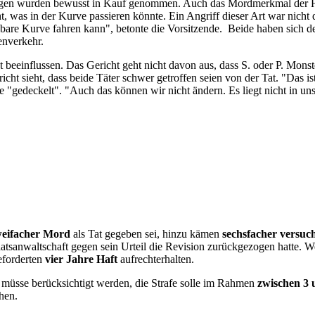
olgen wurden bewusst in Kauf genommen. Auch das Mordmerkmal der Heim
, was in der Kurve passieren könnte. Ein Angriff dieser Art war nic
ehbare Kurve fahren kann", betonte die Vorsitzende. Beide haben sich
ßenverkehr.
beeinflussen. Das Gericht geht nicht davon aus, dass S. oder P. Monster
cht sieht, dass beide Täter schwer getroffen seien von der Tat. "Das i
re "gedeckelt". "Auch das können wir nicht ändern. Es liegt nicht in u
eifacher Mord
als Tat gegeben sei, hinzu kämen
sechsfacher versuc
aatsanwaltschaft gegen sein Urteil die Revision zurückgezogen hatte.
eforderten
vier Jahre Haft
aufrechterhalten.
müsse berücksichtigt werden, die Strafe solle im Rahmen
zwischen 3 
hen.