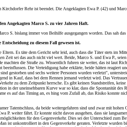
m Kirchdorfer Rehr ist beendet. Die Angeklagten Ewa P. (42) und Ma
, den Angekagten Marco S. zu vier Jahren Haft.
arco S. bislang immer von Beihilfe ausgegangen worden. Das sah das 
zte Entscheidung zu diesem Fall gewesen ist.
ltern. Es täte dem Gericht sehr leid, auch dass die Täter stets im Mitt
gen Zeit sei das auch nicht viel wert. Beide, Marco S. und Ewa P., seien
 machten die Straße zu. Wissentlich fuhren sie weiter, das ist laut Ric
beeinflussen. Die Verteidigung habe erklärte, beide hätten reagiert und
sind gestorben und sechs weitere Personen wurden verletzt", unterstrei
end in Kauf, dass bei dem Rennen jemand verletzt wird. Das Vertrauen, 
r Verkehr zu dem Zeitpunkt herrsche. Es gibt keinen Standstreifen, kei
ation in der uneinsehbaren Kurve war so klar, dass die Spontanität des
komme es auf das Timing an, es hing vom Zufall ab, das Risiko konnte ni
mer Tatentschluss, da beide weitergefahren sind und zwar mit hohen G
 P. weiter fährt. Er konnte nicht davon ausgehen, dass sie langsamer wir
öglichkeiten für den Gegenverkehr. Dies sei der Unterschied zum Berl
. Man ist unkontrolliert in den Gegenverkehr geraten. Verletzte wurd