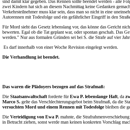
sind damit klar gegeben. Das Rennen sollte beendet werden - alle F
zwei Kindern hat sich an diesem Nachmittag keine Gedanken gemacht
Verkehrsteilnehmer muss klar sein, dass man so nicht in eine uneins
Autorennen mit Todesfolge und ein gefährlicher Eingriff in den Stra
Für Mord sieht das Gesetz lebenslang vor, das könne das Gericht nicht 
bewerten. Egal ob die Tat geplant war, oder spontan geschah. Das Geri
werden." Nur aus formalen Gründen sei bei S. die Strafe auf vier Jah
Es darf innerhalb von einer Woche Revision eingelegt werden.
Die Verhandlung ist beendet.
Das waren die Plädoyers bezogen auf das Strafmaß:
Die
Staatsanwaltschaft
forderte für
Ewa P. lebenslange Haft
, da
zw
Marco S.
gelte das Verschlechterungsgebot beim Strafmaß, da die St
versuchten Mord und einem Rennen mit Todesfolge
bleiben die g
Die
Verteidigung von Ewa P.
mahnte, die Strafrahmenverschiebung 
in Betracht ziehen, sonst werde man keinen konkreten Vorschlag mac