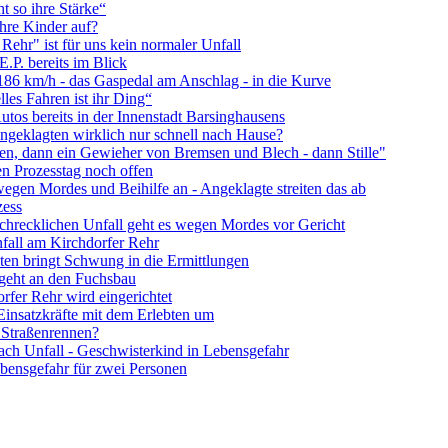
t so ihre Stärke“
ihre Kinder auf?
 Rehr" ist für uns kein normaler Unfall
E.P. bereits im Blick
t 186 km/h - das Gaspedal am Anschlag - in die Kurve
les Fahren ist ihr Ding“
utos bereits in der Innenstadt Barsinghausens
ngeklagten wirklich nur schnell nach Hause?
ren, dann ein Gewieher von Bremsen und Blech - dann Stille"
en Prozesstag noch offen
wegen Mordes und Beihilfe an - Angeklagte streiten das ab
zess
schrecklichen Unfall geht es wegen Mordes vor Gericht
all am Kirchdorfer Rehr
hten bringt Schwung in die Ermittlungen
 geht an den Fuchsbau
rfer Rehr wird eingerichtet
Einsatzkräfte mit dem Erlebten um
 Straßenrennen?
nach Unfall - Geschwisterkind in Lebensgefahr
ebensgefahr für zwei Personen