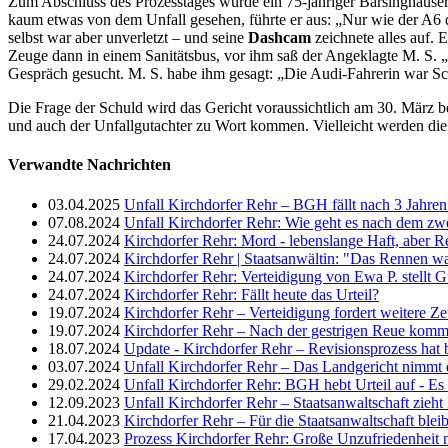
Zum Abschluss des Prozesstages wurde ein 75-jähriger Barsinghäuser a
kaum etwas von dem Unfall gesehen, führte er aus: „Nur wie der A6
selbst war aber unverletzt – und seine
Dashcam
zeichnete alles auf. E
Zeuge dann in einem Sanitätsbus, vor ihm saß der Angeklagte M. S. „
Gespräch gesucht. M. S. habe ihm gesagt: „Die Audi-Fahrerin war Sc
Die Frage der Schuld wird das Gericht voraussichtlich am 30. März b
und auch der Unfallgutachter zu Wort kommen. Vielleicht werden die
Verwandte Nachrichten
03.04.2025
Unfall Kirchdorfer Rehr – BGH fällt nach 3 Jahren
07.08.2024
Unfall Kirchdorfer Rehr: Wie geht es nach dem zwe
24.07.2024
Kirchdorfer Rehr: Mord - lebenslange Haft, aber R
24.07.2024
Kirchdorfer Rehr | Staatsanwältin: "Das Rennen wa
24.07.2024
Kirchdorfer Rehr: Verteidigung von Ewa P. stellt G
24.07.2024
Kirchdorfer Rehr: Fällt heute das Urteil?
19.07.2024
Kirchdorfer Rehr – Verteidigung fordert weitere Z
19.07.2024
Kirchdorfer Rehr – Nach der gestrigen Reue komm
18.07.2024
Update - Kirchdorfer Rehr – Revisionsprozess hat
03.07.2024
Unfall Kirchdorfer Rehr – Das Landgericht nimmt d
29.02.2024
Unfall Kirchdorfer Rehr: BGH hebt Urteil auf - E
12.09.2023
Unfall Kirchdorfer Rehr – Staatsanwaltschaft zieh
21.04.2023
Kirchdorfer Rehr – Für die Staatsanwaltschaft blei
17.04.2023
Prozess Kirchdorfer Rehr: Große Unzufriedenheit m