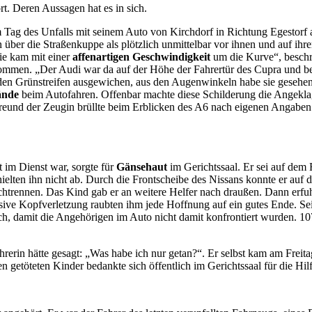
. Deren Aussagen hat es in sich.
 Tag des Unfalls mit seinem Auto von Kirchdorf in Richtung Egestorf a
ber die Straßenkuppe als plötzlich unmittelbar vor ihnen und auf ihre
ie kam mit einer
affenartigen Geschwindigkeit
um die Kurve“, beschri
en. „Der Audi war da auf der Höhe der Fahrertür des Cupra und besc
en Grünstreifen ausgewichen, aus den Augenwinkeln habe sie gesehen, 
ände
beim Autofahren. Offenbar machte diese Schilderung die Angeklagte
ge Freund der Zeugin brüllte beim Erblicken des A6 nach eigenen Angabe
t im Dienst war, sorgte für
Gänsehaut
im Gerichtssaal. Er sei auf dem 
elten ihn nicht ab. Durch die Frontscheibe des Nissans konnte er auf d
trennen. Das Kind gab er an weitere Helfer nach draußen. Dann erfuhr 
sive Kopfverletzung raubten ihm jede Hoffnung auf ein gutes Ende. Sei
h, damit die Angehörigen im Auto nicht damit konfrontiert wurden. 107
hrerin hätte gesagt: „Was habe ich nur getan?“. Er selbst kam am Fre
n getöteten Kinder bedankte sich öffentlich im Gerichtssaal für die Hilf