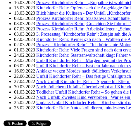
16.03.2023
Prozess Kirchdorfer Rehr – „Empathie ist wohl nich
15.03.2023
Kirchdorfer Rehr: Opferte sich die Angeklagte für 
13.03.2023
Blick hinter die Kulissen - Der Unfall „Kirchdorfer
08.03.2023
Prozess Kirchdorfer Rehr: Staatsanwaltschaft hatte 
08.03.2023
Prozess Kirchdorfer Rehr | Gutachter: Sie fuhr mi
07.03.2023
Prozess Kirchdorfer Rehr | Arbeitskollegen: „Schnel
03.03.2023
3. Prozesstag "Kirchdorfer Rehr": Zeugin sah die A
02.03.2023
Kirchdorfer Rehr: Keiner gab nach – Wollten die A
02.03.2023
Prozess "Kirchdorfer Rehr": "Ich hörte laute Moto
01.03.2023
Kirchdorfer Rehr: Viele Fragen sind nach dem erst
24.02.2023
Kirchdorfer Rehr: Staatsanwaltschaft klagt Fahrer 
23.02.2023
Unfall Kirchdorfer Rehr – Morgen beginnt der Pro
06.02.2023
Unfall Kirchdorfer Rehr – Fast ein Jahr nach dem 
16.09.2022
Anklage wegen Mordes nach tödlichem Verkehrsunf
22.06.2022
Unfall Kirchdorfer Rehr – Das fertige Unfallgutac
27.04.2022
Nach Unfall Kirchdorfer Rehr – Spende für Eltern
30.03.2022
Nach tödlichem Unfall - Überholverbot auf Kirchdo
01.03.2022
Tödlicher Unfall Kirchdorfer Rehr – So gehen die 
26.02.2022
Nach Unfall: Zweites Kind verstorben - War es ein
25.02.2022
Update: Unfall Kirchdorfer Rehr – Kind verstirbt 
25.02.2022
Kirchdorfer Rehr: Autos kollidieren, mindestens L