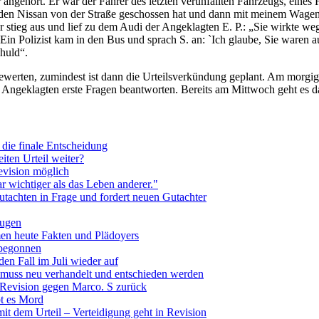
ngehört. Er war der Fahrer des letzten verunfallten Fahrzeugs, eines 
 den Nissan von der Straße geschossen hat und dann mit meinem Wage
r stieg aus und lief zu dem Audi der Angeklagten E. P.: „Sie wirkte wegg
Ein Polizist kam in den Bus und sprach S. an: `Ich glaube, Sie waren
huld“.
ewerten, zumindest ist dann die Urteilsverkündung geplant. Am morgige
 Angeklagten erste Fragen beantworten. Bereits am Mittwoch geht es da
 die finale Entscheidung
iten Urteil weiter?
evision möglich
r wichtiger als das Leben anderer."
utachten in Frage und fordert neuen Gutachter
eugen
en heute Fakten und Plädoyers
 begonnen
en Fall im Juli wieder auf
s muss neu verhandelt und entschieden werden
t Revision gegen Marco. S zurück
bt es Mord
it dem Urteil – Verteidigung geht in Revision