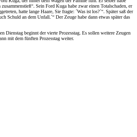
Ford Kuga, der hinter dem Wagen der Familie fuhr. Er selber habe
n zusammenstieß“. Sein Ford Kuga habe zwar einen Totalschaden, er
etreten, hatte lange Haare, Sie fragte: ´Was ist los?´“. Später saß der
 auch Schuld an dem Unfall.´“ Der Zeuge habe dann etwas später das
n Dienstag beginnt der vierte Prozesstag. Es sollen weitere Zeugen
nn mit dem fünften Prozesstag weiter.