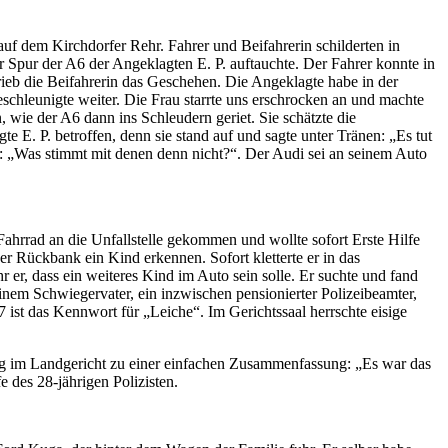
uf dem Kirchdorfer Rehr. Fahrer und Beifahrerin schilderten in
r Spur der A6 der Angeklagten E. P. auftauchte. Der Fahrer konnte in
eb die Beifahrerin das Geschehen. Die Angeklagte habe in der
hleunigte weiter. Die Frau starrte uns erschrocken an und machte
wie der A6 dann ins Schleudern geriet. Sie schätzte die
 E. P. betroffen, denn sie stand auf und sagte unter Tränen: „Es tut
n: „Was stimmt mit denen denn nicht?“. Der Audi sei an seinem Auto
Fahrrad an die Unfallstelle gekommen und wollte sofort Erste Hilfe
er Rückbank ein Kind erkennen. Sofort kletterte er in das
er, dass ein weiteres Kind im Auto sein solle. Er suchte und fand
nem Schwiegervater, ein inzwischen pensionierter Polizeibeamter,
 ist das Kennwort für „Leiche“. Im Gerichtssaal herrschte eisige
itag im Landgericht zu einer einfachen Zusammenfassung: „Es war das
e des 28-jährigen Polizisten.