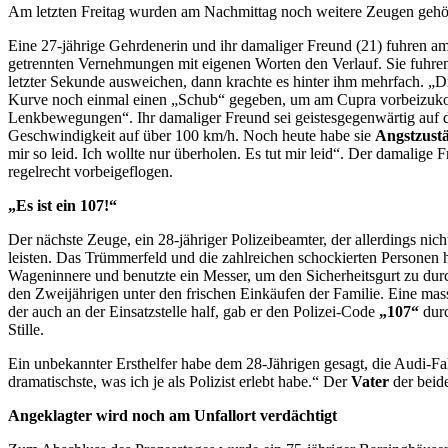
Am letzten Freitag wurden am Nachmittag noch weitere Zeugen gehört
Eine 27-jährige Gehrdenerin und ihr damaliger Freund (21) fuhren am
getrennten Vernehmungen mit eigenen Worten den Verlauf. Sie fuhren ü
letzter Sekunde ausweichen, dann krachte es hinter ihm mehrfach. „D
Kurve noch einmal einen „Schub“ gegeben, um am Cupra vorbeizukomm
Lenkbewegungen“. Ihr damaliger Freund sei geistesgegenwärtig auf d
Geschwindigkeit auf über 100 km/h. Noch heute habe sie
Angstzust
mir so leid. Ich wollte nur überholen. Es tut mir leid“. Der damali
regelrecht vorbeigeflogen.
„Es ist ein 107!“
Der nächste Zeuge, ein 28-jähriger Polizeibeamter, der allerdings nich
leisten. Das Trümmerfeld und die zahlreichen schockierten Personen hi
Wageninnere und benutzte ein Messer, um den Sicherheitsgurt zu durch
den Zweijährigen unter den frischen Einkäufen der Familie. Eine mas
der auch an der Einsatzstelle half, gab er den Polizei-Code
„107“
durc
Stille.
Ein unbekannter Ersthelfer habe dem 28-Jährigen gesagt, die Audi-Fa
dramatischste, was ich je als Polizist erlebt habe.“ Der
Vater
der beide
Angeklagter wird noch am Unfallort verdächtigt