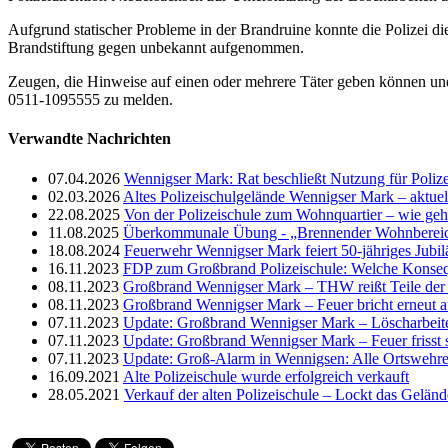
Aufgrund statischer Probleme in der Brandruine konnte die Polizei d
Brandstiftung gegen unbekannt aufgenommen.
Zeugen, die Hinweise auf einen oder mehrere Täter geben können u
0511-1095555 zu melden.
Verwandte Nachrichten
07.04.2026
Wennigser Mark: Rat beschließt Nutzung für Poliz
02.03.2026
Altes Polizeischulgelände Wennigser Mark – aktue
22.08.2025
Von der Polizeischule zum Wohnquartier – wie geht
11.08.2025
Überkommunale Übung - „Brennender Wohnbereich“ 
18.08.2024
Feuerwehr Wennigser Mark feiert 50-jähriges Jubi
16.11.2023
FDP zum Großbrand Polizeischule: Welche Konse
08.11.2023
Großbrand Wennigser Mark – THW reißt Teile der Ha
08.11.2023
Großbrand Wennigser Mark – Feuer bricht erneut a
07.11.2023
Update: Großbrand Wennigser Mark – Löscharbeit
07.11.2023
Update: Großbrand Wennigser Mark – Feuer frisst 
07.11.2023
Update: Groß-Alarm in Wennigsen: Alle Ortswehre
16.09.2021
Alte Polizeischule wurde erfolgreich verkauft
28.05.2021
Verkauf der alten Polizeischule – Lockt das Gelän