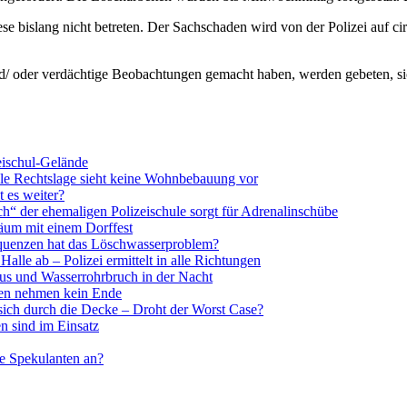
iese bislang nicht betreten. Der Sachschaden wird von der Polizei auf 
nd/ oder verdächtige Beobachtungen gemacht haben, werden gebeten, s
eischul-Gelände
lle Rechtslage sieht keine Wohnbebauung vor
 es weiter?
der ehemaligen Polizeischule sorgt für Adrenalinschübe
läum mit einem Dorffest
quenzen hat das Löschwasserproblem?
lle ab – Polizei ermittelt in alle Richtungen
us und Wasserrohrbruch in der Nacht
en nehmen kein Ende
sich durch die Decke – Droht der Worst Case?
n sind im Einsatz
de Spekulanten an?