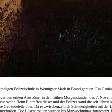
maligen Polizeischule in Wennigser Mark in Brand geraten. Ein Großa
nnover bemerkten Anwohner in den frühen Morgenstunden des 7. Nove
rwehr. Beim Eintreffen dieser und der Polizei stand die seit Jahren le
re Gebäudeteile über. Da es zwischenzeitlich Schwierigkeiten mit der
angefordert. Die Löscharbeiten wurden bis Mittwochmittag fortgesetzt.