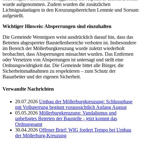
wurde aufgenommen. Zudem wurden die zusätzlichen
Lichtsignalanlagen in den Kreuzungsbereichen Lemmie und Sorsum
aufgestellt.
Wichtiger Hinweis: Absperrungen sind einzuhalten
Die Gemeinde Wennigsen weist ausdrücklich darauf hin, dass das
Betreten abgesperrter Baustellenbereiche verboten ist. Insbesondere
im Bereich der Möllerburgkreuzung wurde zuletzt wiederholt
beobachtet, dass Absperrungen missachtet wurden. Das Entfernen
oder Versetzen von Absperrungen ist untersagt und stellt eine
Ordnungswidrigkeit dar. Die Gemeinde bittet alle Bürger, die
Sicherheitsmaßnahmen zu respektieren – zum Schutz der
Bauarbeiter und der eigenen Sicherheit.
Verwandte Nachrichten
20.07.2026
Umbau der Möllerburgkreuzung: Schlussphase
mit Vollsperrung beginnt voraussichtlich Anfang August
05.05.2026
Möllerburgkreuzung: Vandalismus und
unbefugtes Betreten der Baustelle - jetzt kommt das
Ordnungsamt
30.04.2026
Offener Brief: WIG fordert Tempo bei Umbau
der Möllerburg-Kreuzung