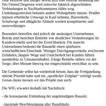
viele Betriebe und Bürger bereits jetzt eine enorme Belastung dar.
Der Ortsteil Degersen wird zeitweise faktisch abgeschnitten.
Verbindungen in Nachbarkommunen fallen weg.
Umleitungsstrecken belasten andere Wohngebiete massiv. Pendler
müssen erhebliche Umwege in Kauf nehmen. Busverkehr,
Schulwege und alltägliche Abläufe werden komplizierter und
unzuverlässiger.
Besonders betroffen sind jedoch die ansässigen Unternehmen.
Bereits jetzt berichten Betriebe von deutlichen Veränderungen im
Kundenverkehr und bei der Erreichbarkeit. Für manche
Unternehmen bedeutet die Baustelle einen spürbaren
wirtschaftlichen Einschnitt. Weniger Durchgangsverkehr, erschwerte
Zufahrten, längere Wege und Unsicherheit bei Kunden führen
unmittelbar zu Umsatzeinbußen. Einige Betriebe stehen vor der
Sorge, über Monate hinweg nur eingeschränkt erreichbar zu sein.
Die Gemeinde selbst hat wiederholt betont, dass die Fertigstellung
oberste Priorität habe und ein „sportlicher Zeitplan“ verfolgt werde.
Genau daran messen wir das Projekt nun auch.
Die WIG erwartet deshalb mit Nachdruck:
- die konsequente Einhaltung der angekündigten Bauzeit,
- maximale Beschleunigung aller Bauabläufe,