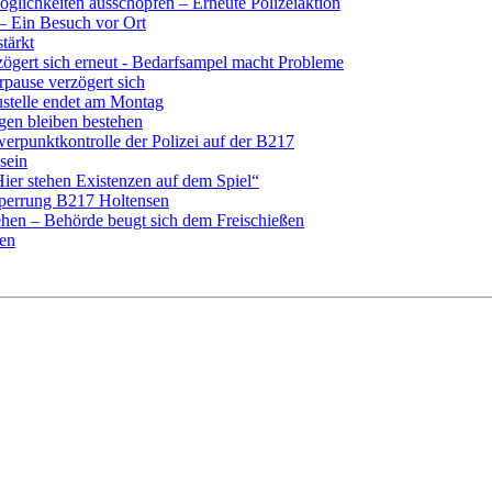
glichkeiten ausschöpfen – Erneute Polizeiaktion
– Ein Besuch vor Ort
tärkt
ögert sich erneut - Bedarfsampel macht Probleme
pause verzögert sich
ustelle endet am Montag
gen bleiben bestehen
punktkontrolle der Polizei auf der B217
sein
er stehen Existenzen auf dem Spiel“
sperrung B217 Holtensen
ehen – Behörde beugt sich dem Freischießen
gen