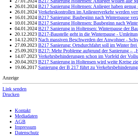
27.01.2024
B217 Sanierung Holtensen: Anlieger wollen alle Mö
26.01.2024
B217 Sanierung Holtensen: Anlieger haben genug 
26.01.2024
Verkehrskontrollen im Anliegerverkehr werden vers
16.01.2024
B217 Sanierung: Baubeginn nach Winterpause verz
10.01.2024
B217 Sanierung Holtensen: Baubeginn nach Winter
04.01.2024
B217 Sanierung in Holtensen: Winterpause der Ba
20.12.2023
B217-Baustelle geht in die Winterpause - Umleitun
14.12.2023
Nach massiven Beschwerden der Anwohner - Schwer
27.09.2023
B217 Sanierung: Ortsdurchfahrt soll im Winter frei 
25.09.2023
B217: Mehr Probleme aufgrund der Sanierung – „Hi
14.07.2023
Verkehrsbehinderungen schon im Vorfeld der Voll
20.04.2023
B217 Sanierung in Holtensen wird weite Kreise zi
19.06.2017
Sanierung der B 217 führt zu Verkehrsbehinderun
Anzeige
Link senden
Drucken
Kontakt
Mediadaten
AGB
Impressum
Datenschutz