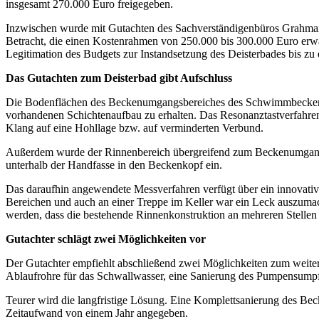
insgesamt 270.000 Euro freigegeben.
Inzwischen wurde mit Gutachten des Sachverständigenbüros Grahman
Betracht, die einen Kostenrahmen von 250.000 bis 300.000 Euro erwa
Legitimation des Budgets zur Instandsetzung des Deisterbades bis z
Das Gutachten zum Deisterbad gibt Aufschluss
Die Bodenflächen des Beckenumgangsbereiches des Schwimmbeckens wur
vorhandenen Schichtenaufbau zu erhalten. Das Resonanztastverfahren 
Klang auf eine Hohllage bzw. auf verminderten Verbund.
Außerdem wurde der Rinnenbereich übergreifend zum Beckenumgangsbe
unterhalb der Handfasse in den Beckenkopf ein.
Das daraufhin angewendete Messverfahren verfügt über ein innovati
Bereichen und auch an einer Treppe im Keller war ein Leck auszumac
werden, dass die bestehende Rinnenkonstruktion an mehreren Stellen 
Gutachter schlägt zwei Möglichkeiten vor
Der Gutachter empfiehlt abschließend zwei Möglichkeiten zum weiter
Ablaufrohre für das Schwallwasser, eine Sanierung des Pumpensumpf
Teurer wird die langfristige Lösung. Eine Komplettsanierung des 
Zeitaufwand von einem Jahr angegeben.