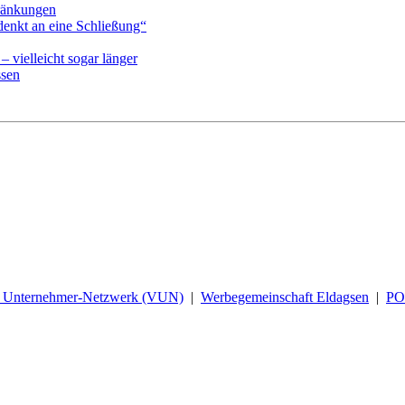
hränkungen
enkt an eine Schließung“
 vielleicht sogar länger
ssen
d Unternehmer-Netzwerk (VUN)
|
Werbegemeinschaft Eldagsen
|
P