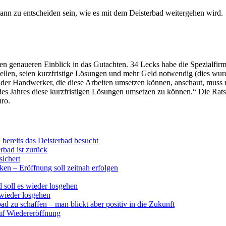
dann zu entscheiden sein, wie es mit dem Deisterbad weitergehen wird.
en genaueren Einblick in das Gutachten. 34 Lecks habe die Spezialfir
tellen, seien kurzfristige Lösungen und mehr Geld notwendig (dies wurd
er Handwerker, die diese Arbeiten umsetzen können, anschaut, muss m
es Jahres diese kurzfristigen Lösungen umsetzen zu können.“ Die Ratsm
ro.
bereits das Deisterbad besucht
rbad ist zurück
sichert
ken – Eröffnung soll zeitnah erfolgen
 soll es wieder losgehen
 wieder losgehen
d zu schaffen – man blickt aber positiv in die Zukunft
uf Wiedereröffnung