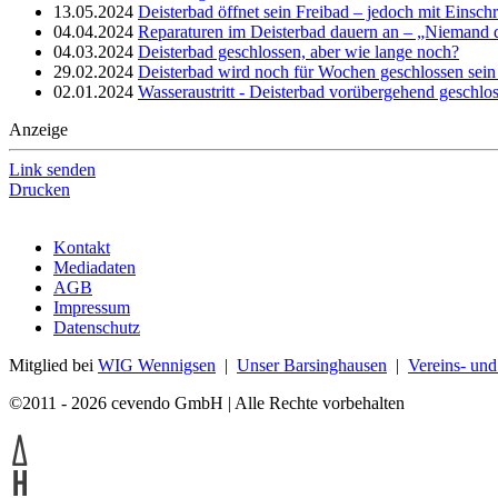
13.05.2024
Deisterbad öffnet sein Freibad – jedoch mit Einsc
04.04.2024
Reparaturen im Deisterbad dauern an – „Niemand d
04.03.2024
Deisterbad geschlossen, aber wie lange noch?
29.02.2024
Deisterbad wird noch für Wochen geschlossen sein –
02.01.2024
Wasseraustritt - Deisterbad vorübergehend geschlo
Anzeige
Link senden
Drucken
Kontakt
Mediadaten
AGB
Impressum
Datenschutz
Mitglied bei
WIG Wennigsen
|
Unser Barsinghausen
|
Vereins- un
©2011 - 2026 cevendo GmbH | Alle Rechte vorbehalten