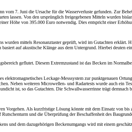
n vom 7. Juni die Ursache für die Wasserverluste gefunden. Zur Beh
rten lassen. Von den ursprünglich freigegebenen Mitteln wurden bisla
u einer Höhe von 395.000 Euro notwendig. Dies entspricht einer Erhöh
den mittels Resonanztaster geprüft, wird im Gutachten erklärt. Hier
basiert auf akustische Klänge aus dem Untergrund. Hierbei deuten ein 
reich geflutet. Diesem Extremzustand ist das Becken im Normalbetri
ves elektromagnetisches Leckage-Messsystem zur punktgenauen Ortung.
hen. Neben weiteren Microwellen- und Radartests wurde auch ein Test
undicht ist, so das Gutachten. Die Schwallwasserrinne trägt demnach b
en Vorgehen. Als kurzfristige Lösung könnte mit dem Einsatz von bis
 Rutschenturm und die Überprüfung der Beschaffenheit des Baugrundes
Beckens und dem dazugehörigen Beckenumgangs wird mit einem geschät