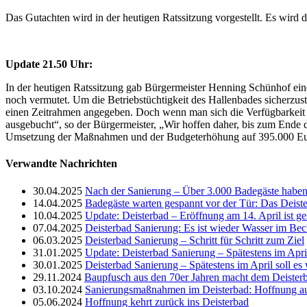
Das Gutachten wird in der heutigen Ratssitzung vorgestellt. Es wird 
Update 21.50 Uhr:
In der heutigen Ratssitzung gab Bürgermeister Henning Schünhof ein
noch vermutet. Um die Betriebstüchtigkeit des Hallenbades sicherzus
einen Zeitrahmen angegeben. Doch wenn man sich die Verfügbarkeit d
ausgebucht“, so der Bürgermeister, „Wir hoffen daher, bis zum Ende d
Umsetzung der Maßnahmen und der Budgeterhöhung auf 395.000 Eu
Verwandte Nachrichten
30.04.2025
Nach der Sanierung – Über 3.000 Badegäste haben 
14.04.2025
Badegäste warten gespannt vor der Tür: Das Deiste
10.04.2025
Update: Deisterbad – Eröffnung am 14. April ist ge
07.04.2025
Deisterbad Sanierung: Es ist wieder Wasser im Bec
06.03.2025
Deisterbad Sanierung – Schritt für Schritt zum Ziel
31.01.2025
Update: Deisterbad Sanierung – Spätestens im April
30.01.2025
Deisterbad Sanierung – Spätestens im April soll es
29.11.2024
Baupfusch aus den 70er Jahren macht dem Deisterba
03.10.2024
Sanierungsmaßnahmen im Deisterbad: Hoffnung a
05.06.2024
Hoffnung kehrt zurück ins Deisterbad