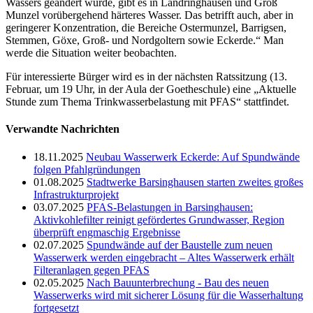
Wassers geändert wurde, gibt es in Landringhausen und Groß
Munzel vorübergehend härteres Wasser. Das betrifft auch, aber in
geringerer Konzentration, die Bereiche Ostermunzel, Barrigsen,
Stemmen, Göxe, Groß- und Nordgoltern sowie Eckerde.“ Man
werde die Situation weiter beobachten.
Für interessierte Bürger wird es in der nächsten Ratssitzung (13.
Februar, um 19 Uhr, in der Aula der Goetheschule) eine „Aktuelle
Stunde zum Thema Trinkwasserbelastung mit PFAS“ stattfindet.
Verwandte Nachrichten
18.11.2025
Neubau Wasserwerk Eckerde: Auf Spundwände
folgen Pfahlgründungen
01.08.2025
Stadtwerke Barsinghausen starten zweites großes
Infrastrukturprojekt
03.07.2025
PFAS-Belastungen in Barsinghausen:
Aktivkohlefilter reinigt gefördertes Grundwasser, Region
überprüft engmaschig Ergebnisse
02.07.2025
Spundwände auf der Baustelle zum neuen
Wasserwerk werden eingebracht – Altes Wasserwerk erhält
Filteranlagen gegen PFAS
02.05.2025
Nach Bauunterbrechung - Bau des neuen
Wasserwerks wird mit sicherer Lösung für die Wasserhaltung
fortgesetzt