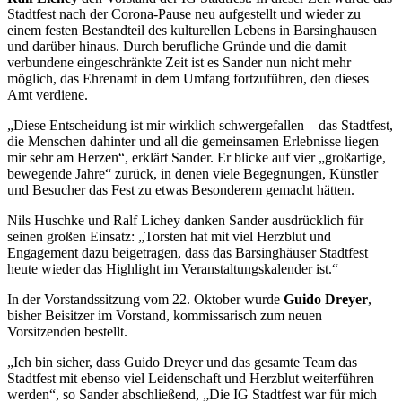
Stadtfest nach der Corona-Pause neu aufgestellt und wieder zu
einem festen Bestandteil des kulturellen Lebens in Barsinghausen
und darüber hinaus. Durch berufliche Gründe und die damit
verbundene eingeschränkte Zeit ist es Sander nun nicht mehr
möglich, das Ehrenamt in dem Umfang fortzuführen, den dieses
Amt verdiene.
„Diese Entscheidung ist mir wirklich schwergefallen – das Stadtfest,
die Menschen dahinter und all die gemeinsamen Erlebnisse liegen
mir sehr am Herzen“, erklärt Sander. Er blicke auf vier „großartige,
bewegende Jahre“ zurück, in denen viele Begegnungen, Künstler
und Besucher das Fest zu etwas Besonderem gemacht hätten.
Nils Huschke und Ralf Lichey danken Sander ausdrücklich für
seinen großen Einsatz: „Torsten hat mit viel Herzblut und
Engagement dazu beigetragen, dass das Barsinghäuser Stadtfest
heute wieder das Highlight im Veranstaltungskalender ist.“
In der Vorstandssitzung vom 22. Oktober wurde
Guido Dreyer
,
bisher Beisitzer im Vorstand, kommissarisch zum neuen
Vorsitzenden bestellt.
„Ich bin sicher, dass Guido Dreyer und das gesamte Team das
Stadtfest mit ebenso viel Leidenschaft und Herzblut weiterführen
werden“, so Sander abschließend, „Die IG Stadtfest war für mich