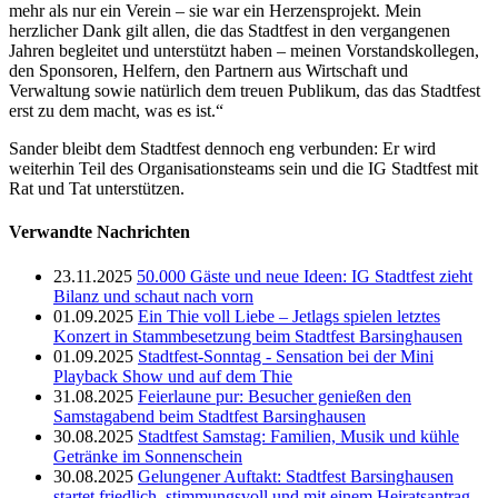
mehr als nur ein Verein – sie war ein Herzensprojekt. Mein
herzlicher Dank gilt allen, die das Stadtfest in den vergangenen
Jahren begleitet und unterstützt haben – meinen Vorstandskollegen,
den Sponsoren, Helfern, den Partnern aus Wirtschaft und
Verwaltung sowie natürlich dem treuen Publikum, das das Stadtfest
erst zu dem macht, was es ist.“
Sander bleibt dem Stadtfest dennoch eng verbunden: Er wird
weiterhin Teil des Organisationsteams sein und die IG Stadtfest mit
Rat und Tat unterstützen.
Verwandte Nachrichten
23.11.2025
50.000 Gäste und neue Ideen: IG Stadtfest zieht
Bilanz und schaut nach vorn
01.09.2025
Ein Thie voll Liebe – Jetlags spielen letztes
Konzert in Stammbesetzung beim Stadtfest Barsinghausen
01.09.2025
Stadtfest-Sonntag - Sensation bei der Mini
Playback Show und auf dem Thie
31.08.2025
Feierlaune pur: Besucher genießen den
Samstagabend beim Stadtfest Barsinghausen
30.08.2025
Stadtfest Samstag: Familien, Musik und kühle
Getränke im Sonnenschein
30.08.2025
Gelungener Auftakt: Stadtfest Barsinghausen
startet friedlich, stimmungsvoll und mit einem Heiratsantrag