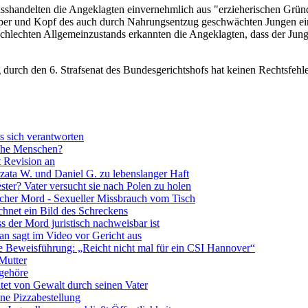
sshandelten die Angeklagten einvernehmlich aus "erzieherischen Gründe
per und Kopf des auch durch Nahrungsentzug geschwächten Jungen ein,
hlechten Allgemeinzustands erkannten die Angeklagten, dass der Junge
 durch den 6. Strafsenat des Bundesgerichtshofs hat keinen Rechtsfehl
s sich verantworten
lche Menschen?
t Revision an
rzata W. und Daniel G. zu lebenslanger Haft
ter? Vater versucht sie nach Polen zu holen
zlicher Mord - Sexueller Missbrauch vom Tisch
chnet ein Bild des Schreckens
ss der Mord juristisch nachweisbar ist
ian sagt im Video vor Gericht aus
itige Beweisführung: „Reicht nicht mal für ein CSI Hannover“
 Mutter
 gehöre
htet von Gewalt durch seinen Vater
ine Pizzabestellung