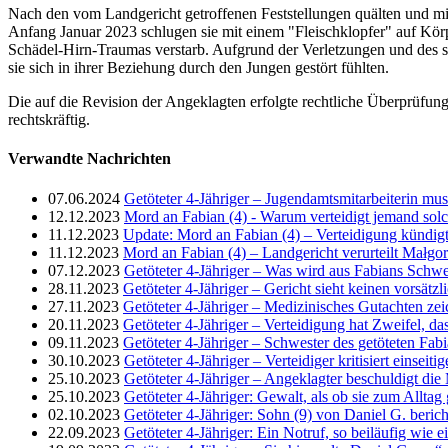
Nach den vom Landgericht getroffenen Feststellungen quälten und mi
Anfang Januar 2023 schlugen sie mit einem "Fleischklopfer" auf Kör
Schädel-Hirn-Traumas verstarb. Aufgrund der Verletzungen und des sc
sie sich in ihrer Beziehung durch den Jungen gestört fühlten.
Die auf die Revision der Angeklagten erfolgte rechtliche Überprüfung
rechtskräftig.
Verwandte Nachrichten
07.06.2024
Getöteter 4-Jähriger – Jugendamtsmitarbeiterin mus
12.12.2023
Mord an Fabian (4) - Warum verteidigt jemand so
11.12.2023
Update: Mord an Fabian (4) – Verteidigung kündig
11.12.2023
Mord an Fabian (4) – Landgericht verurteilt Małgo
07.12.2023
Getöteter 4-Jähriger – Was wird aus Fabians Schwes
28.11.2023
Getöteter 4-Jähriger – Gericht sieht keinen vorsät
27.11.2023
Getöteter 4-Jähriger – Medizinisches Gutachten zei
20.11.2023
Getöteter 4-Jähriger – Verteidigung hat Zweifel, da
09.11.2023
Getöteter 4-Jähriger – Schwester des getöteten Fab
30.10.2023
Getöteter 4-Jähriger – Verteidiger kritisiert einse
25.10.2023
Getöteter 4-Jähriger – Angeklagter beschuldigt die
25.10.2023
Getöteter 4-Jähriger: Gewalt, als ob sie zum Alltag
02.10.2023
Getöteter 4-Jähriger: Sohn (9) von Daniel G. beric
22.09.2023
Getöteter 4-Jähriger: Ein Notruf, so beiläufig wie e