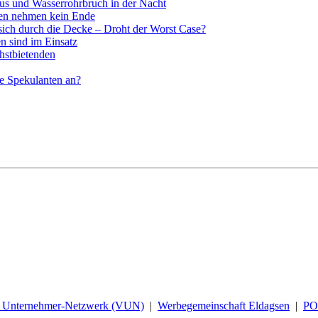
us und Wasserrohrbruch in der Nacht
en nehmen kein Ende
sich durch die Decke – Droht der Worst Case?
n sind im Einsatz
chstbietenden
de Spekulanten an?
d Unternehmer-Netzwerk (VUN)
|
Werbegemeinschaft Eldagsen
|
P