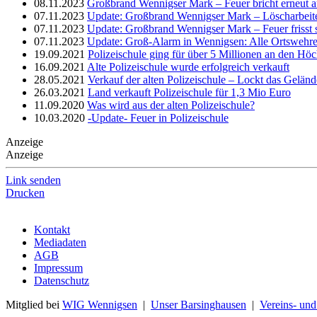
08.11.2023
Großbrand Wennigser Mark – Feuer bricht erneut a
07.11.2023
Update: Großbrand Wennigser Mark – Löscharbeit
07.11.2023
Update: Großbrand Wennigser Mark – Feuer frisst 
07.11.2023
Update: Groß-Alarm in Wennigsen: Alle Ortswehre
19.09.2021
Polizeischule ging für über 5 Millionen an den Hö
16.09.2021
Alte Polizeischule wurde erfolgreich verkauft
28.05.2021
Verkauf der alten Polizeischule – Lockt das Gelän
26.03.2021
Land verkauft Polizeischule für 1,3 Mio Euro
11.09.2020
Was wird aus der alten Polizeischule?
10.03.2020
-Update- Feuer in Polizeischule
Anzeige
Anzeige
Link senden
Drucken
Kontakt
Mediadaten
AGB
Impressum
Datenschutz
Mitglied bei
WIG Wennigsen
|
Unser Barsinghausen
|
Vereins- un