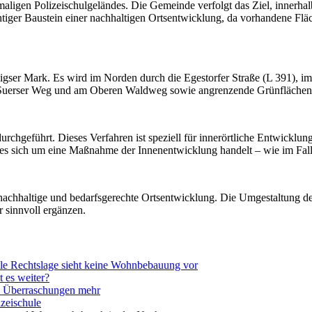
aligen Polizeischulgeländes. Die Gemeinde verfolgt das Ziel, innerh
htiger Baustein einer nachhaltigen Ortsentwicklung, da vorhandene Flä
nnigser Mark. Es wird im Norden durch die Egestorfer Straße (L 391)
uerser Weg und am Oberen Waldweg sowie angrenzende Grünflächen 
hgeführt. Dieses Verfahren ist speziell für innerörtliche Entwicklun
 es sich um eine Maßnahme der Innenentwicklung handelt – wie im Fal
nachhaltige und bedarfsgerechte Ortsentwicklung. Die Umgestaltung des
r sinnvoll ergänzen.
lle Rechtslage sieht keine Wohnbebauung vor
 es weiter?
ne Überraschungen mehr
zeischule