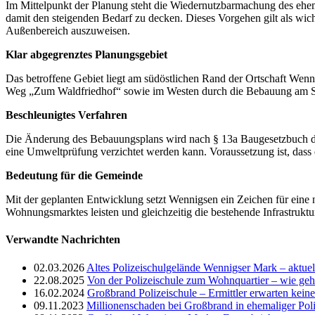
Im Mittelpunkt der Planung steht die Wiedernutzbarmachung des ehem
damit den steigenden Bedarf zu decken. Dieses Vorgehen gilt als wic
Außenbereich auszuweisen.
Klar abgegrenztes Planungsgebiet
Das betroffene Gebiet liegt am südöstlichen Rand der Ortschaft We
Weg „Zum Waldfriedhof“ sowie im Westen durch die Bebauung am S
Beschleunigtes Verfahren
Die Änderung des Bebauungsplans wird nach § 13a Baugesetzbuch durc
eine Umweltprüfung verzichtet werden kann. Voraussetzung ist, dass
Bedeutung für die Gemeinde
Mit der geplanten Entwicklung setzt Wennigsen ein Zeichen für eine 
Wohnungsmarktes leisten und gleichzeitig die bestehende Infrastruktu
Verwandte Nachrichten
02.03.2026
Altes Polizeischulgelände Wennigser Mark – aktue
22.08.2025
Von der Polizeischule zum Wohnquartier – wie geht
16.02.2024
Großbrand Polizeischule – Ermittler erwarten kei
09.11.2023
Millionenschaden bei Großbrand in ehemaliger Poli